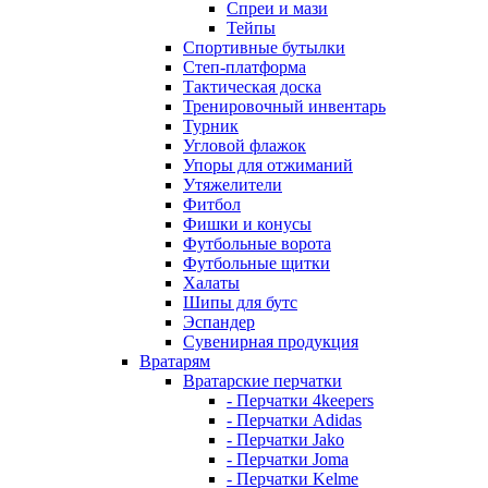
Спреи и мази
Тейпы
Спортивные бутылки
Степ-платформа
Тактическая доска
Тренировочный инвентарь
Турник
Угловой флажок
Упоры для отжиманий
Утяжелители
Фитбол
Фишки и конусы
Футбольные ворота
Футбольные щитки
Халаты
Шипы для бутс
Эспандер
Сувенирная продукция
Вратарям
Вратарские перчатки
- Перчатки 4keepers
- Перчатки Adidas
- Перчатки Jako
- Перчатки Joma
- Перчатки Kelme