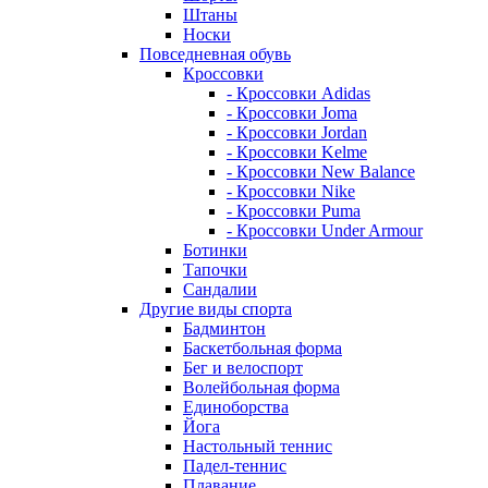
Штаны
Носки
Повседневная обувь
Кроссовки
- Кроссовки Adidas
- Кроссовки Joma
- Кроссовки Jordan
- Кроссовки Kelme
- Кроссовки New Balance
- Кроссовки Nike
- Кроссовки Puma
- Кроссовки Under Armour
Ботинки
Тапочки
Сандалии
Другие виды спорта
Бадминтон
Баскетбольная форма
Бег и велоспорт
Волейбольная форма
Единоборства
Йога
Настольный теннис
Падел-теннис
Плавание