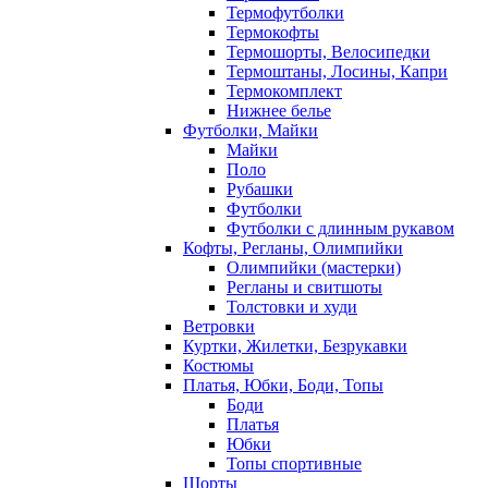
Термофутболки
Термокофты
Термошорты, Велосипедки
Термоштаны, Лосины, Капри
Термокомплект
Нижнее белье
Футболки, Майки
Майки
Поло
Рубашки
Футболки
Футболки с длинным рукавом
Кофты, Регланы, Олимпийки
Олимпийки (мастерки)
Регланы и свитшоты
Толстовки и худи
Ветровки
Куртки, Жилетки, Безрукавки
Костюмы
Платья, Юбки, Боди, Топы
Боди
Платья
Юбки
Топы спортивные
Шорты