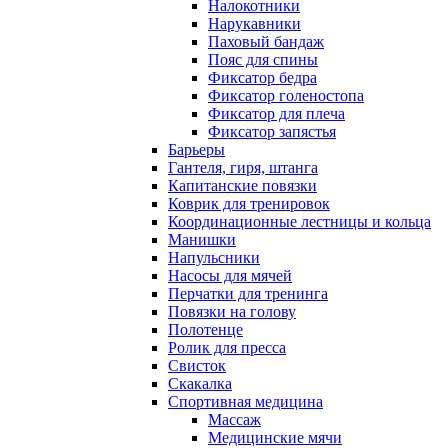
Налокотники
Нарукавники
Паховый бандаж
Пояс для спины
Фиксатор бедра
Фиксатор голеностопа
Фиксатор для плеча
Фиксатор запястья
Барьеры
Гантеля, гиря, штанга
Капитанские повязки
Коврик для тренировок
Координационные лестницы и кольца
Манишки
Напульсники
Насосы для мячей
Перчатки для тренинга
Повязки на голову
Полотенце
Ролик для пресса
Свисток
Скакалка
Спортивная медицина
Массаж
Медицинские мячи