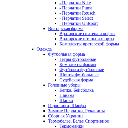
- Перчатки Nike
- Перчатки Puma
- Перчатки Reusch
- Перчатки Select
- Перчатки Uhlsport
Вратарская форма
Вратарские свитера и кофты
Вратарские штаны и шорты
Комплекты вратарской формы
Одежда
Футбольная форма
Гетры футбольные
Комплекты формы
Футболки футбольные
Шорты футбольные
Судейская форма
Головные уборы
Кепка, Бейсболка
Панама
Шапка
Горловики, Шарфы
Зимние Перчатки, Рукавицы
Сборная Украины
Термобелье, Белье Спортивное
Термомайки