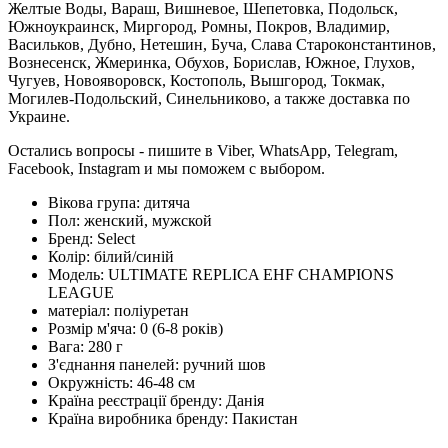
Желтые Воды, Вараш, Вишневое, Шепетовка, Подольск,
Южноукраинск, Миргород, Ромны, Покров, Владимир,
Васильков, Дубно, Нетешин, Буча, Слава Староконстантинов,
Вознесенск, Жмеринка, Обухов, Борислав, Южное, Глухов,
Чугуев, Новояворовск, Костополь, Вышгород, Токмак,
Могилев-Подольский, Синельниково, а также доставка по
Украине.
Остались вопросы - пишите в Viber, WhatsApp, Telegram,
Facebook, Instagram и мы поможем с выбором.
Вікова група:
дитяча
Пол:
женский, мужской
Бренд:
Select
Колір:
білий/синій
Модель:
ULTIMATE REPLICA EHF CHAMPIONS
LEAGUE
матеріал:
поліуретан
Розмір м'яча:
0 (6-8 років)
Вага:
280 г
З'єднання панелей:
ручний шов
Окружність:
46-48 см
Країна реєстрації бренду:
Данія
Країна виробника бренду:
Пакистан