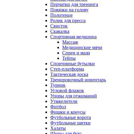
Перчатки для тренинга
Повязки на голову
Полотенце
Ролик для пресса
Свисток
Скакалка
Спортивная медицина
Массаж
Медицинские мячи
Спреи и мази
Тейпы
Спортивные бутылки
Степ-платформа
Тактическая доска
Тренировочный инвентарь
Турник
Угловой флажок
Упоры для отжиманий
Утяжелители
Фитбол
Фишки и конусы
Футбольные ворота
Футбольные щитки
Халаты
Шипы для бутс