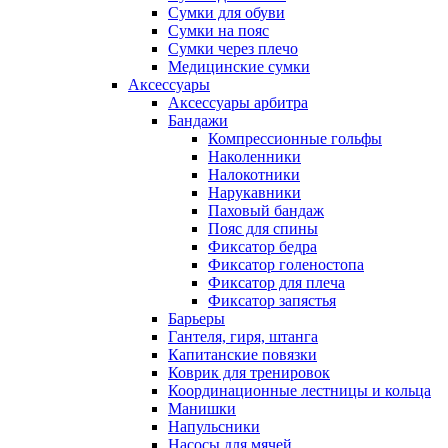
Сумки для обуви
Сумки на пояс
Сумки через плечо
Медицинские сумки
Аксессуары
Аксессуары арбитра
Бандажи
Компрессионные гольфы
Наколенники
Налокотники
Нарукавники
Паховый бандаж
Пояс для спины
Фиксатор бедра
Фиксатор голеностопа
Фиксатор для плеча
Фиксатор запястья
Барьеры
Гантеля, гиря, штанга
Капитанские повязки
Коврик для тренировок
Координационные лестницы и кольца
Манишки
Напульсники
Насосы для мячей