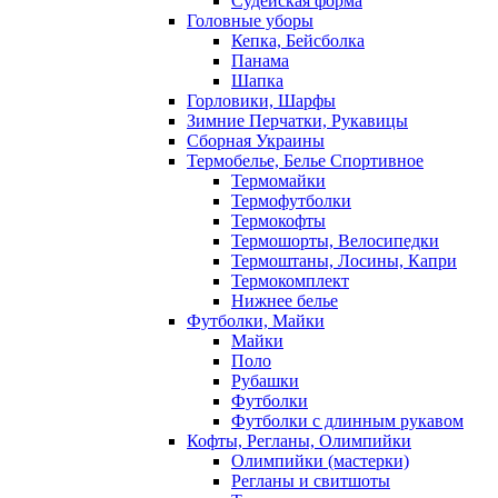
Судейская форма
Головные уборы
Кепка, Бейсболка
Панама
Шапка
Горловики, Шарфы
Зимние Перчатки, Рукавицы
Сборная Украины
Термобелье, Белье Спортивное
Термомайки
Термофутболки
Термокофты
Термошорты, Велосипедки
Термоштаны, Лосины, Капри
Термокомплект
Нижнее белье
Футболки, Майки
Майки
Поло
Рубашки
Футболки
Футболки с длинным рукавом
Кофты, Регланы, Олимпийки
Олимпийки (мастерки)
Регланы и свитшоты