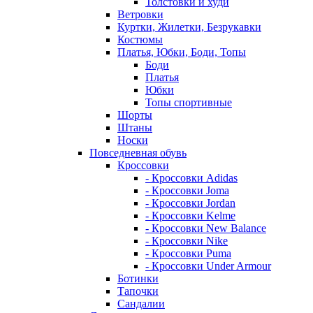
Толстовки и худи
Ветровки
Куртки, Жилетки, Безрукавки
Костюмы
Платья, Юбки, Боди, Топы
Боди
Платья
Юбки
Топы спортивные
Шорты
Штаны
Носки
Повседневная обувь
Кроссовки
- Кроссовки Adidas
- Кроссовки Joma
- Кроссовки Jordan
- Кроссовки Kelme
- Кроссовки New Balance
- Кроссовки Nike
- Кроссовки Puma
- Кроссовки Under Armour
Ботинки
Тапочки
Сандалии