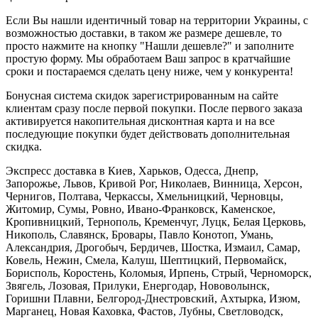
Если Вы нашли идентичный товар на территории Украины, с
возможностью доставки, в таком же размере дешевле, то
просто нажмите на кнопку "Нашли дешевле?" и заполните
простую форму. Мы обработаем Ваш запрос в кратчайшие
сроки и постараемся сделать цену ниже, чем у конкурента!
Бонусная система скидок зарегистрированным на сайте
клиентам сразу после первой покупки. После первого заказа
активируется накопительная дисконтная карта и на все
последующие покупки будет действовать дополнительная
скидка.
Экспресс доставка в Киев, Харьков, Одесса, Днепр,
Запорожье, Львов, Кривой Рог, Николаев, Винница, Херсон,
Чернигов, Полтава, Черкассы, Хмельницкий, Черновцы,
Житомир, Сумы, Ровно, Ивано-Франковск, Каменское,
Кропивницкий, Тернополь, Кременчуг, Луцк, Белая Церковь,
Никополь, Славянск, Бровары, Павло Конотоп, Умань,
Александрия, Дрогобыч, Бердичев, Шостка, Измаил, Самар,
Ковель, Нежин, Смела, Калуш, Шептицкий, Первомайск,
Борисполь, Коростень, Коломыя, Ирпень, Стрый, Черноморск,
Звягель, Лозовая, Прилуки, Енергодар, Нововолынск,
Горишни Плавни, Белгород-Днестровский, Ахтырка, Изюм,
Марганец, Новая Каховка, Фастов, Лубны, Светловодск,