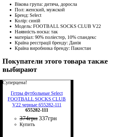
Вікова група:
дитяча, доросла
Пол:
женский, мужской
Бренд:
Select
Колір:
синій
Модель:
FOOTBALL SOCKS CLUB V22
Наявність носка:
так
матеріал:
90% поліестер, 10% спандекс
Країна реєстрації бренду:
Данія
Країна виробника бренду:
Пакистан
Покупатели этого товара также
выбирают
Суперцена!
Гетры футбольные Select
FOOTBALL SOCKS CLUB
V22 черные 655282-111
655282-111
374
грн
337
грн
Купить