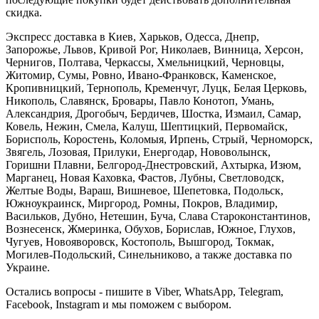
скидка.
Экспресс доставка в Киев, Харьков, Одесса, Днепр,
Запорожье, Львов, Кривой Рог, Николаев, Винница, Херсон,
Чернигов, Полтава, Черкассы, Хмельницкий, Черновцы,
Житомир, Сумы, Ровно, Ивано-Франковск, Каменское,
Кропивницкий, Тернополь, Кременчуг, Луцк, Белая Церковь,
Никополь, Славянск, Бровары, Павло Конотоп, Умань,
Александрия, Дрогобыч, Бердичев, Шостка, Измаил, Самар,
Ковель, Нежин, Смела, Калуш, Шептицкий, Первомайск,
Борисполь, Коростень, Коломыя, Ирпень, Стрый, Черноморск,
Звягель, Лозовая, Прилуки, Енергодар, Нововолынск,
Горишни Плавни, Белгород-Днестровский, Ахтырка, Изюм,
Марганец, Новая Каховка, Фастов, Лубны, Светловодск,
Желтые Воды, Вараш, Вишневое, Шепетовка, Подольск,
Южноукраинск, Миргород, Ромны, Покров, Владимир,
Васильков, Дубно, Нетешин, Буча, Слава Староконстантинов,
Вознесенск, Жмеринка, Обухов, Борислав, Южное, Глухов,
Чугуев, Новояворовск, Костополь, Вышгород, Токмак,
Могилев-Подольский, Синельниково, а также доставка по
Украине.
Остались вопросы - пишите в Viber, WhatsApp, Telegram,
Facebook, Instagram и мы поможем с выбором.