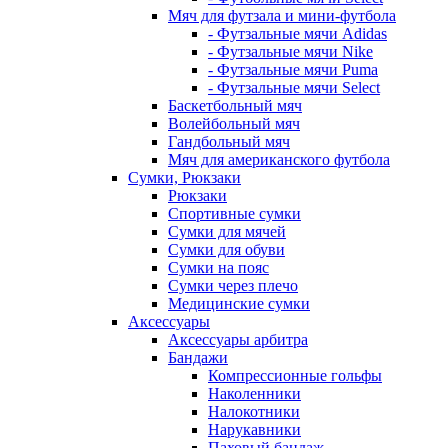
Мяч для футзала и мини-футбола
- Футзальные мячи Adidas
- Футзальные мячи Nike
- Футзальные мячи Puma
- Футзальные мячи Select
Баскетбольный мяч
Волейбольный мяч
Гандбольный мяч
Мяч для американского футбола
Сумки, Рюкзаки
Рюкзаки
Спортивные сумки
Сумки для мячей
Сумки для обуви
Сумки на пояс
Сумки через плечо
Медицинские сумки
Аксессуары
Аксессуары арбитра
Бандажи
Компрессионные гольфы
Наколенники
Налокотники
Нарукавники
Паховый бандаж