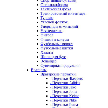
Спортивные бутылки
Степ-платформа
Тактическая доска
Тренировочный инвентарь
Турник
Угловой флажок
Упоры для отжиманий
Утяжелители
Фитбол
Фишки и конусы
Футбольные ворота
Футбольные щитки
Халаты
Шипы для бутс
Эспандер
Сувенирная продукция
Вратарям
Вратарские перчатки
- Перчатки 4keepers
- Перчатки Adidas
- Перчатки Jako
- Перчатки Joma
- Перчатки Kelme
- Перчатки Nike
- Перчатки Puma