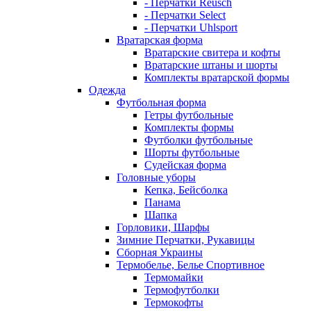
- Перчатки Reusch
- Перчатки Select
- Перчатки Uhlsport
Вратарская форма
Вратарские свитера и кофты
Вратарские штаны и шорты
Комплекты вратарской формы
Одежда
Футбольная форма
Гетры футбольные
Комплекты формы
Футболки футбольные
Шорты футбольные
Судейская форма
Головные уборы
Кепка, Бейсболка
Панама
Шапка
Горловики, Шарфы
Зимние Перчатки, Рукавицы
Сборная Украины
Термобелье, Белье Спортивное
Термомайки
Термофутболки
Термокофты