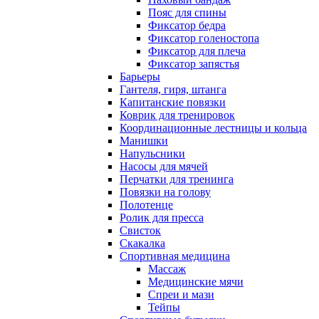
Пояс для спины
Фиксатор бедра
Фиксатор голеностопа
Фиксатор для плеча
Фиксатор запястья
Барьеры
Гантеля, гиря, штанга
Капитанские повязки
Коврик для тренировок
Координационные лестницы и кольца
Манишки
Напульсники
Насосы для мячей
Перчатки для тренинга
Повязки на голову
Полотенце
Ролик для пресса
Свисток
Скакалка
Спортивная медицина
Массаж
Медицинские мячи
Спреи и мази
Тейпы