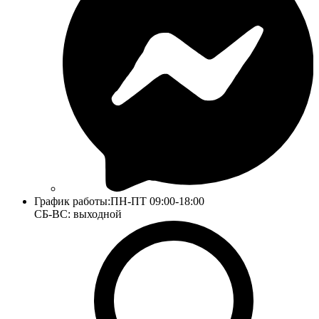
График работы:
ПН-ПТ 09:00-18:00
СБ-ВС: выходной