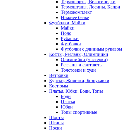
Термошорты, Велосипедки
Термоштаны, Лосины, Капри
Термокомплект
Нижнее белье
Футболки, Майки
Майки
Поло
Рубашки
Футболки
Футболки с длинным рукавом
Кофты, Регланы, Олимпийки
Олимпийки (мастерки)
Регланы и свитшоты
Толстовки и худи
Ветровки
Куртки, Жилетки, Безрукавки
Костюмы
Платья, Юбки, Боди, Топы
Боди
Платья
Юбки
Топы спортивные
Шорты
Штаны
Носки