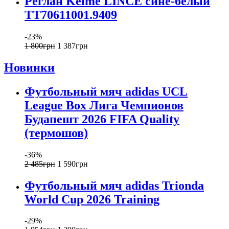
Реглан Kelme LINCE сине-белый
TT70611001.9409
-23%
1 800
грн
1 387
грн
Новинки
Футбольный мяч adidas UCL
League Box Лига Чемпионов
Будапешт 2026 FIFA Quality
(термошов)
-36%
2 485
грн
1 590
грн
Футбольный мяч adidas Trionda
World Cup 2026 Training
-29%