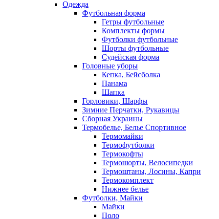
Одежда
Футбольная форма
Гетры футбольные
Комплекты формы
Футболки футбольные
Шорты футбольные
Судейская форма
Головные уборы
Кепка, Бейсболка
Панама
Шапка
Горловики, Шарфы
Зимние Перчатки, Рукавицы
Сборная Украины
Термобелье, Белье Спортивное
Термомайки
Термофутболки
Термокофты
Термошорты, Велосипедки
Термоштаны, Лосины, Капри
Термокомплект
Нижнее белье
Футболки, Майки
Майки
Поло