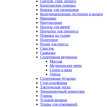
Гантеля, гиря, штанга
Капитанские повязки
Коврик для тренировок
Координационные лестницы и кольца
Манишки
Напульсники
Насосы для мячей
Перчатки для тренинга
Повязки на голову
Полотенце
Ролик для пресса
Свисток
Скакалка
Спортивная медицина
Массаж
Медицинские мячи
Спреи и мази
Тейпы
Спортивные бутылки
Степ-платформа
Тактическая доска
Тренировочный инвентарь
Турник
Угловой флажок
Упоры для отжиманий