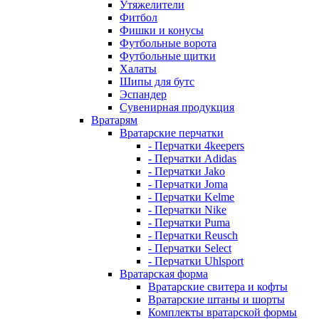
Утяжелители
Фитбол
Фишки и конусы
Футбольные ворота
Футбольные щитки
Халаты
Шипы для бутс
Эспандер
Сувенирная продукция
Вратарям
Вратарские перчатки
- Перчатки 4keepers
- Перчатки Adidas
- Перчатки Jako
- Перчатки Joma
- Перчатки Kelme
- Перчатки Nike
- Перчатки Puma
- Перчатки Reusch
- Перчатки Select
- Перчатки Uhlsport
Вратарская форма
Вратарские свитера и кофты
Вратарские штаны и шорты
Комплекты вратарской формы