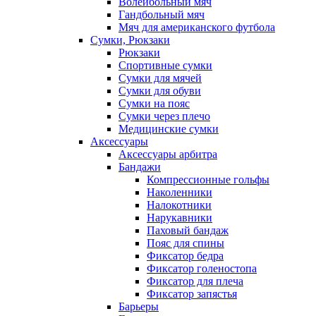
Волейбольный мяч
Гандбольный мяч
Мяч для американского футбола
Сумки, Рюкзаки
Рюкзаки
Спортивные сумки
Сумки для мячей
Сумки для обуви
Сумки на пояс
Сумки через плечо
Медицинские сумки
Аксессуары
Аксессуары арбитра
Бандажи
Компрессионные гольфы
Наколенники
Налокотники
Нарукавники
Паховый бандаж
Пояс для спины
Фиксатор бедра
Фиксатор голеностопа
Фиксатор для плеча
Фиксатор запястья
Барьеры