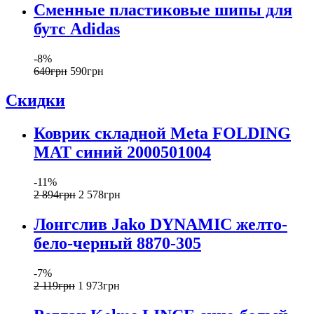
Сменные пластиковые шипы для
бутс Adidas
-8%
640
грн
590
грн
Скидки
Коврик складной Meta FOLDING
MAT синий 2000501004
-11%
2 894
грн
2 578
грн
Лонгслив Jako DYNAMIC желто-
бело-черный 8870-305
-7%
2 119
грн
1 973
грн