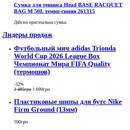
Сумка для тенниса Head BASE RACQUET
BAG M 50L темно-синяя 261315
Дійсно оригінальна сумка.
Лидеры продаж
Футбольный мяч adidas Trionda
World Cup 2026 League Box
Чемпионат Мира FIFA Quality
(термошов)
-32%
2 485
грн
1 699
грн
Пластиковые шипы для бутс Nike
Firm Ground (13мм)
590
грн