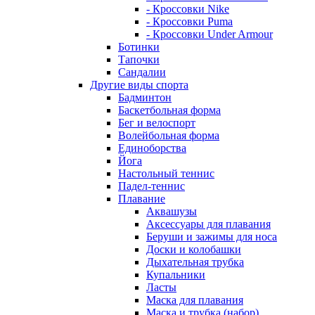
- Кроссовки Nike
- Кроссовки Puma
- Кроссовки Under Armour
Ботинки
Тапочки
Сандалии
Другие виды спорта
Бадминтон
Баскетбольная форма
Бег и велоспорт
Волейбольная форма
Единоборства
Йога
Настольный теннис
Падел-теннис
Плавание
Аквашузы
Аксессуары для плавания
Беруши и зажимы для носа
Доски и колобашки
Дыхательная трубка
Купальники
Ласты
Маска для плавания
Маска и трубка (набор)