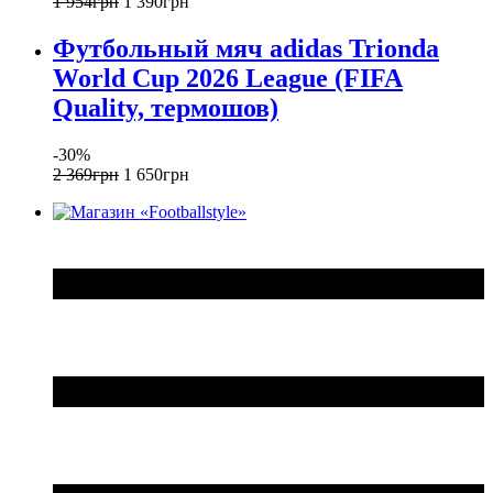
1 954
грн
1 390
грн
Футбольный мяч adidas Trionda
World Cup 2026 League (FIFA
Quality, термошов)
-30%
2 369
грн
1 650
грн