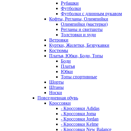
Рубашки
Футболки
Футболки с длинным рукавом
Кофты, Регланы, Олимпийки
Олимпийки (мастерки)
Регланы и свитшоты
Толстовки и худи
Ветровки
Куртки, Жилетки, Безрукавки
Костюмы
Платья, Юбки, Боди, Топы
Боди
Платья
Юбки
Топы спортивные
Шорты
Штаны
Носки
Повседневная обувь
Кроссовки
- Кроссовки Adidas
- Кроссовки Joma
- Кроссовки Jordan
- Кроссовки Kelme
- Кроссовки New Balance