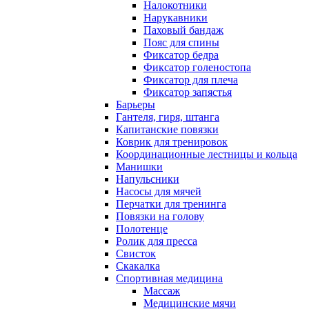
Налокотники
Нарукавники
Паховый бандаж
Пояс для спины
Фиксатор бедра
Фиксатор голеностопа
Фиксатор для плеча
Фиксатор запястья
Барьеры
Гантеля, гиря, штанга
Капитанские повязки
Коврик для тренировок
Координационные лестницы и кольца
Манишки
Напульсники
Насосы для мячей
Перчатки для тренинга
Повязки на голову
Полотенце
Ролик для пресса
Свисток
Скакалка
Спортивная медицина
Массаж
Медицинские мячи