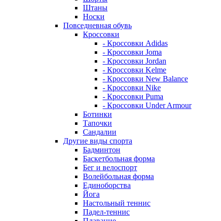
Штаны
Носки
Повседневная обувь
Кроссовки
- Кроссовки Adidas
- Кроссовки Joma
- Кроссовки Jordan
- Кроссовки Kelme
- Кроссовки New Balance
- Кроссовки Nike
- Кроссовки Puma
- Кроссовки Under Armour
Ботинки
Тапочки
Сандалии
Другие виды спорта
Бадминтон
Баскетбольная форма
Бег и велоспорт
Волейбольная форма
Единоборства
Йога
Настольный теннис
Падел-теннис
Плавание