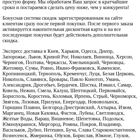
простую форму. Мы обработаем Ваш запрос в кратчайшие
сроки и постараемся сделать цену ниже, чем у конкурента!
Бонусная система скидок зарегистрированным на сайте
клиентам сразу после первой покупки. После первого заказа
активируется накопительная дисконтная карта и на все
последующие покупки будет действовать дополнительная
скидка.
Экспресс доставка в Киев, Харьков, Одесса, Днепр,
Запорожье, Львов, Кривой Рог, Николаев, Винница, Херсон,
Чернигов, Полтава, Черкассы, Хмельницкий, Черновцы,
Житомир, Сумы, Ровно, Ивано-Франковск, Каменское,
Кропивницкий, Тернополь, Кременчуг, Луцк, Белая Церковь,
Никополь, Славянск, Бровары, Павло Конотоп, Умань,
Александрия, Дрогобыч, Бердичев, Шостка, Измаил, Самар,
Ковель, Нежин, Смела, Калуш, Шептицкий, Первомайск,
Борисполь, Коростень, Коломыя, Ирпень, Стрый, Черноморск,
Звягель, Лозовая, Прилуки, Енергодар, Нововолынск,
Горишни Плавни, Белгород-Днестровский, Ахтырка, Изюм,
Марганец, Новая Каховка, Фастов, Лубны, Светловодск,
Желтые Воды, Вараш, Вишневое, Шепетовка, Подольск,
Южноукраинск, Миргород, Ромны, Покров, Владимир,
Васильков, Дубно, Нетешин, Буча, Слава Староконстантинов,
Вознесенск, Жмеринка, Обухов, Борислав, Южное, Глухов,