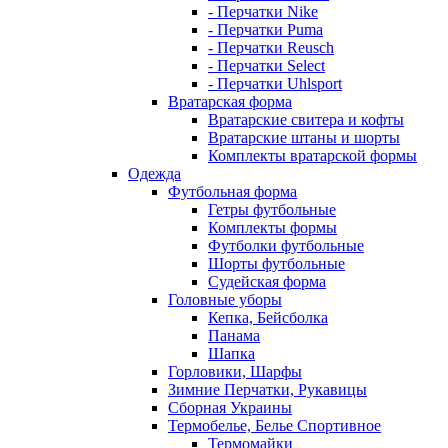
- Перчатки Nike
- Перчатки Puma
- Перчатки Reusch
- Перчатки Select
- Перчатки Uhlsport
Вратарская форма
Вратарские свитера и кофты
Вратарские штаны и шорты
Комплекты вратарской формы
Одежда
Футбольная форма
Гетры футбольные
Комплекты формы
Футболки футбольные
Шорты футбольные
Судейская форма
Головные уборы
Кепка, Бейсболка
Панама
Шапка
Горловики, Шарфы
Зимние Перчатки, Рукавицы
Сборная Украины
Термобелье, Белье Спортивное
Термомайки