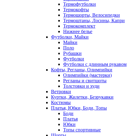
Термофутболки
Термокофты
Термошорты, Велосипедки
Термоштаны, Лосины, Капри
Термокомплект
Нижнее белье
Футболки, Майки
Майки
Поло
Рубашки
Футболки
Футболки с длинным рукавом
Кофты, Регланы, Олимпийки
Олимпийки (мастерки)
Регланы и свитшоты
Толстовки и худи
Ветровки
Куртки, Жилетки, Безрукавки
Костюмы
Платья, Юбки, Боди, Топы
Боди
Платья
Юбки
Топы спортивные
Шорты