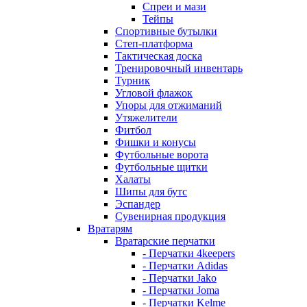
Спреи и мази
Тейпы
Спортивные бутылки
Степ-платформа
Тактическая доска
Тренировочный инвентарь
Турник
Угловой флажок
Упоры для отжиманий
Утяжелители
Фитбол
Фишки и конусы
Футбольные ворота
Футбольные щитки
Халаты
Шипы для бутс
Эспандер
Сувенирная продукция
Вратарям
Вратарские перчатки
- Перчатки 4keepers
- Перчатки Adidas
- Перчатки Jako
- Перчатки Joma
- Перчатки Kelme