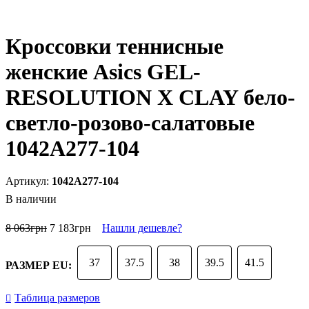
Кроссовки теннисные
женские Asics GEL-
RESOLUTION X CLAY бело-
светло-розово-салатовые
1042A277-104
1042A277-104
В наличии
8 063
грн
7 183
грн
Нашли дешевле?
37
37.5
38
39.5
41.5
РАЗМЕР EU:
Таблица размеров