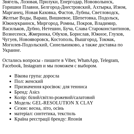
Звягель, Лозовая, Прилуки, Енергодар, Нововолынск,
Горишни Плавни, Белгород-Днестровский, Ахтырка, Изюм,
Марганец, Новая Каховка, Фастов, Лубны, Светловодск,
Желтые Воды, Вараш, Вишневое, Шепетовка, Подольск,
Южноукраинск, Миргород, Ромны, Покров, Владимир,
Васильков, Дубно, Нетешин, Буча, Слава Староконстантинов,
Вознесенск, Жмеринка, Обухов, Борислав, Южное, Глухов,
Чугуев, Новояворовск, Костополь, Вышгород, Токмак,
Могилев-Подольский, Синельниково, а также доставка по
Украине.
Остались вопросы - пишите в Viber, WhatsApp, Telegram,
Facebook, Instagram и мы поможем с выбором.
Вікова група:
доросла
Пол:
женский
Призначення кросівок:
для тенниса
Бренд:
Asics
Колір:
білий/світло-рожевий/салатовий
Модель:
GEL-RESOLUTION X CLAY
Сезон:
весна, літо, осінь
матеріал:
синтетика, текстиль
Країна реєстрації бренду:
Японія