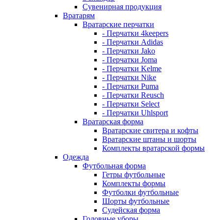
Сувенирная продукция
Вратарям
Вратарские перчатки
- Перчатки 4keepers
- Перчатки Adidas
- Перчатки Jako
- Перчатки Joma
- Перчатки Kelme
- Перчатки Nike
- Перчатки Puma
- Перчатки Reusch
- Перчатки Select
- Перчатки Uhlsport
Вратарская форма
Вратарские свитера и кофты
Вратарские штаны и шорты
Комплекты вратарской формы
Одежда
Футбольная форма
Гетры футбольные
Комплекты формы
Футболки футбольные
Шорты футбольные
Судейская форма
Головные уборы