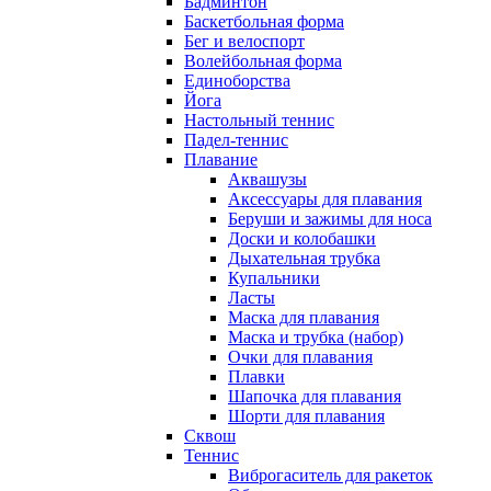
Бадминтон
Баскетбольная форма
Бег и велоспорт
Волейбольная форма
Единоборства
Йога
Настольный теннис
Падел-теннис
Плавание
Аквашузы
Аксессуары для плавания
Беруши и зажимы для носа
Доски и колобашки
Дыхательная трубка
Купальники
Ласты
Маска для плавания
Маска и трубка (набор)
Очки для плавания
Плавки
Шапочка для плавания
Шорти для плавания
Сквош
Теннис
Виброгаситель для ракеток