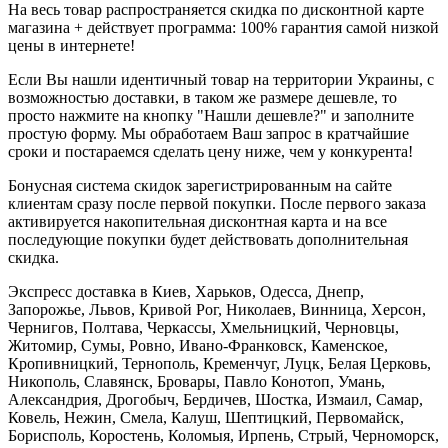
На весь товар распространяется скидка по дисконтной карте
магазина + действует программа: 100% гарантия самой низкой
цены в интернете!
Если Вы нашли идентичный товар на территории Украины, с
возможностью доставки, в таком же размере дешевле, то
просто нажмите на кнопку "Нашли дешевле?" и заполните
простую форму. Мы обработаем Ваш запрос в кратчайшие
сроки и постараемся сделать цену ниже, чем у конкурента!
Бонусная система скидок зарегистрированным на сайте
клиентам сразу после первой покупки. После первого заказа
активируется накопительная дисконтная карта и на все
последующие покупки будет действовать дополнительная
скидка.
Экспресс доставка в Киев, Харьков, Одесса, Днепр,
Запорожье, Львов, Кривой Рог, Николаев, Винница, Херсон,
Чернигов, Полтава, Черкассы, Хмельницкий, Черновцы,
Житомир, Сумы, Ровно, Ивано-Франковск, Каменское,
Кропивницкий, Тернополь, Кременчуг, Луцк, Белая Церковь,
Никополь, Славянск, Бровары, Павло Конотоп, Умань,
Александрия, Дрогобыч, Бердичев, Шостка, Измаил, Самар,
Ковель, Нежин, Смела, Калуш, Шептицкий, Первомайск,
Борисполь, Коростень, Коломыя, Ирпень, Стрый, Черноморск,