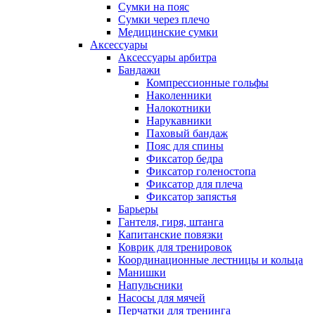
Сумки на пояс
Сумки через плечо
Медицинские сумки
Аксессуары
Аксессуары арбитра
Бандажи
Компрессионные гольфы
Наколенники
Налокотники
Нарукавники
Паховый бандаж
Пояс для спины
Фиксатор бедра
Фиксатор голеностопа
Фиксатор для плеча
Фиксатор запястья
Барьеры
Гантеля, гиря, штанга
Капитанские повязки
Коврик для тренировок
Координационные лестницы и кольца
Манишки
Напульсники
Насосы для мячей
Перчатки для тренинга