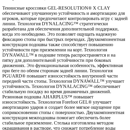
Теннисные кроссовки GEL-RESOLUTION® X CLAY
обеспечивают улучшенную устойчивость и амортизацию для
игроков, которые предпочитают контролировать игру с задней
линии. Технология DYNALACING™ стратегически
разработана для обеспечения дополнительной поддержки,
когда это необходимо. Это позволяет ощущать надежную
фиксацию стопы при быстрых переходах. Двухкомпонентная
конструкция подошвы также способствует повышению
устойчивости при приземлении на корт. Технология
DYNAWALL™ в подошве теперь распространяется и на
пятку для дополнительной устойчивости при боковых
движениях. Это функциональная особенность, эффективная
при беге по обеим сторонам задней линии. Технология
PGUARD® повышает износостойкость внутренней части
передней части стопы. Технология DYNAWALL™ улучшает
устойчивость. Технология DYNALACING™ обеспечивает
стабильную посадку во время динамичных движений.
Резиновая подошва AHARPLUS™ повышает
износостойкость. Технология Forefoot GEL® улучшает
амортизацию ударов и создает более мягкое ощущение при
соприкосновении стопы с поверхностью. Двухкомпонентная
конструкция межподошвы помогает обеспечить более
стабильное приземление. Стелька изготовлена ​​методом
окрашивания в растворе, что снижает потребление воды