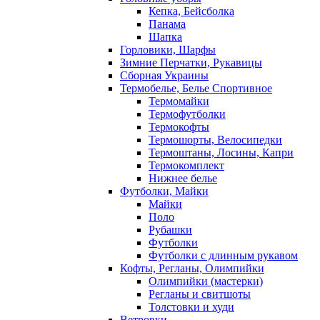
Кепка, Бейсболка
Панама
Шапка
Горловики, Шарфы
Зимние Перчатки, Рукавицы
Сборная Украины
Термобелье, Белье Спортивное
Термомайки
Термофутболки
Термокофты
Термошорты, Велосипедки
Термоштаны, Лосины, Капри
Термокомплект
Нижнее белье
Футболки, Майки
Майки
Поло
Рубашки
Футболки
Футболки с длинным рукавом
Кофты, Регланы, Олимпийки
Олимпийки (мастерки)
Регланы и свитшоты
Толстовки и худи
Ветровки