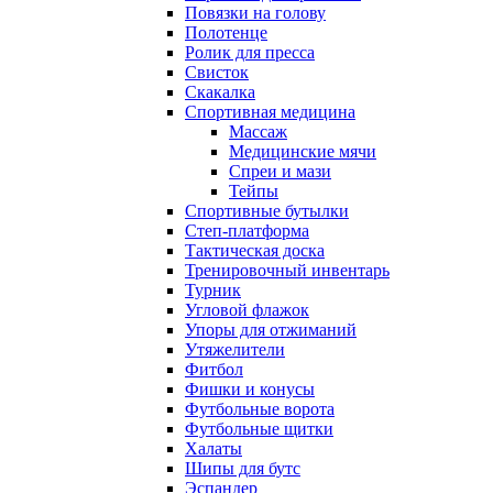
Повязки на голову
Полотенце
Ролик для пресса
Свисток
Скакалка
Спортивная медицина
Массаж
Медицинские мячи
Спреи и мази
Тейпы
Спортивные бутылки
Степ-платформа
Тактическая доска
Тренировочный инвентарь
Турник
Угловой флажок
Упоры для отжиманий
Утяжелители
Фитбол
Фишки и конусы
Футбольные ворота
Футбольные щитки
Халаты
Шипы для бутс
Эспандер