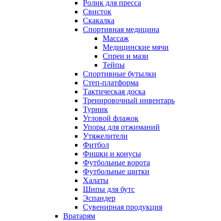
Ролик для пресса
Свисток
Скакалка
Спортивная медицина
Массаж
Медицинские мячи
Спреи и мази
Тейпы
Спортивные бутылки
Степ-платформа
Тактическая доска
Тренировочный инвентарь
Турник
Угловой флажок
Упоры для отжиманий
Утяжелители
Фитбол
Фишки и конусы
Футбольные ворота
Футбольные щитки
Халаты
Шипы для бутс
Эспандер
Сувенирная продукция
Вратарям