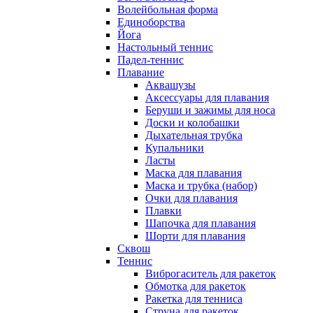
Волейбольная форма
Единоборства
Йога
Настольный теннис
Падел-теннис
Плавание
Аквашузы
Аксессуары для плавания
Беруши и зажимы для носа
Доски и колобашки
Дыхательная трубка
Купальники
Ласты
Маска для плавания
Маска и трубка (набор)
Очки для плавания
Плавки
Шапочка для плавания
Шорти для плавания
Сквош
Теннис
Виброгаситель для ракеток
Обмотка для ракеток
Ракетка для тенниса
Струна для ракеток