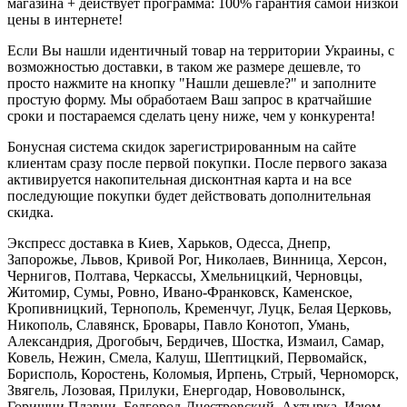
магазина + действует программа: 100% гарантия самой низкой
цены в интернете!
Если Вы нашли идентичный товар на территории Украины, с
возможностью доставки, в таком же размере дешевле, то
просто нажмите на кнопку "Нашли дешевле?" и заполните
простую форму. Мы обработаем Ваш запрос в кратчайшие
сроки и постараемся сделать цену ниже, чем у конкурента!
Бонусная система скидок зарегистрированным на сайте
клиентам сразу после первой покупки. После первого заказа
активируется накопительная дисконтная карта и на все
последующие покупки будет действовать дополнительная
скидка.
Экспресс доставка в Киев, Харьков, Одесса, Днепр,
Запорожье, Львов, Кривой Рог, Николаев, Винница, Херсон,
Чернигов, Полтава, Черкассы, Хмельницкий, Черновцы,
Житомир, Сумы, Ровно, Ивано-Франковск, Каменское,
Кропивницкий, Тернополь, Кременчуг, Луцк, Белая Церковь,
Никополь, Славянск, Бровары, Павло Конотоп, Умань,
Александрия, Дрогобыч, Бердичев, Шостка, Измаил, Самар,
Ковель, Нежин, Смела, Калуш, Шептицкий, Первомайск,
Борисполь, Коростень, Коломыя, Ирпень, Стрый, Черноморск,
Звягель, Лозовая, Прилуки, Енергодар, Нововолынск,
Горишни Плавни, Белгород-Днестровский, Ахтырка, Изюм,