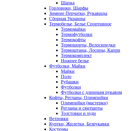
Шапка
Горловики, Шарфы
Зимние Перчатки, Рукавицы
Сборная Украины
Термобелье, Белье Спортивное
Термомайки
Термофутболки
Термокофты
Термошорты, Велосипедки
Термоштаны, Лосины, Капри
Термокомплект
Нижнее белье
Футболки, Майки
Майки
Поло
Рубашки
Футболки
Футболки с длинным рукавом
Кофты, Регланы, Олимпийки
Олимпийки (мастерки)
Регланы и свитшоты
Толстовки и худи
Ветровки
Куртки, Жилетки, Безрукавки
Костюмы