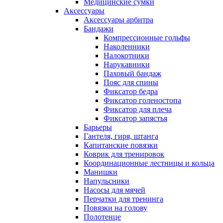
Медицинские сумки
Аксессуары
Аксессуары арбитра
Бандажи
Компрессионные гольфы
Наколенники
Налокотники
Нарукавники
Паховый бандаж
Пояс для спины
Фиксатор бедра
Фиксатор голеностопа
Фиксатор для плеча
Фиксатор запястья
Барьеры
Гантеля, гиря, штанга
Капитанские повязки
Коврик для тренировок
Координационные лестницы и кольца
Манишки
Напульсники
Насосы для мячей
Перчатки для тренинга
Повязки на голову
Полотенце