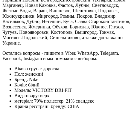
Марганец, Новая Каховка, Фастов, Лубны, Светловодск,
Желтые Воды, Вараш, Вишневое, Шепетовка, Подольск,
Южноукраинск, Миргород, Ромны, Покров, Владимир,
Васильков, Дубно, Нетешин, Буча, Слава Староконстантинов,
Вознесенск, Жмеринка, Обухов, Борислав, Южное, Глухов,
Чугуев, Новояворовск, Костополь, Вышгород, Токмак,
Могилев-Подольский, Синельниково, а также доставка по
Украине.
Остались вопросы - пишите в Viber, WhatsApp, Telegram,
Facebook, Instagram и мы поможем с выбором.
Вікова група:
доросла
Пол:
женский
Бренд:
Nike
Колір:
білий
Модель:
VICTORY DRI-FIT
Вид товару:
верх
матеріал:
79% поліестер, 21% спандекс
Країна реєстрації бренду:
США