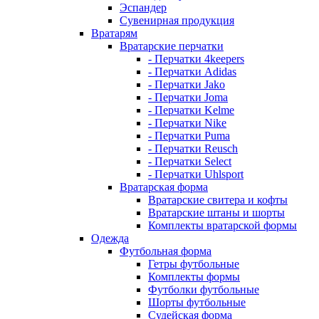
Эспандер
Сувенирная продукция
Вратарям
Вратарские перчатки
- Перчатки 4keepers
- Перчатки Adidas
- Перчатки Jako
- Перчатки Joma
- Перчатки Kelme
- Перчатки Nike
- Перчатки Puma
- Перчатки Reusch
- Перчатки Select
- Перчатки Uhlsport
Вратарская форма
Вратарские свитера и кофты
Вратарские штаны и шорты
Комплекты вратарской формы
Одежда
Футбольная форма
Гетры футбольные
Комплекты формы
Футболки футбольные
Шорты футбольные
Судейская форма