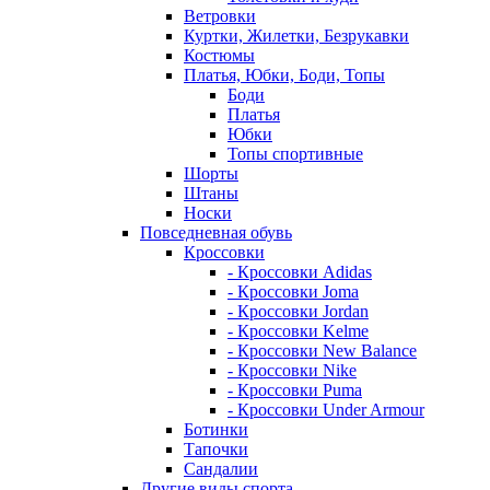
Ветровки
Куртки, Жилетки, Безрукавки
Костюмы
Платья, Юбки, Боди, Топы
Боди
Платья
Юбки
Топы спортивные
Шорты
Штаны
Носки
Повседневная обувь
Кроссовки
- Кроссовки Adidas
- Кроссовки Joma
- Кроссовки Jordan
- Кроссовки Kelme
- Кроссовки New Balance
- Кроссовки Nike
- Кроссовки Puma
- Кроссовки Under Armour
Ботинки
Тапочки
Сандалии
Другие виды спорта