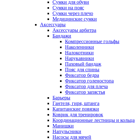
Сумки для обуви
Сумки на пояс
Сумки через плечо
Медицинские сумки
Аксессуары
Аксессуары арбитра
Бандажи
Компрессионные гольфы
Наколенники
Налокотники
Нарукавники
Паховый бандаж
Пояс для спины
Фиксатор бедра
Фиксатор голеностопа
Фиксатор для плеча
Фиксатор запястья
Барьеры
Гантеля, гиря, штанга
Капитанские повязки
Коврик для тренировок
Координационные лестницы и кольца
Манишки
Напульсники
Насосы для мячей