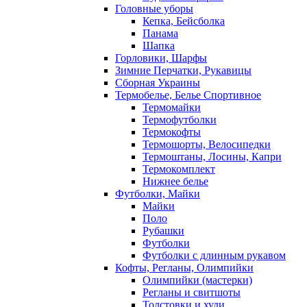
Головные уборы
Кепка, Бейсболка
Панама
Шапка
Горловики, Шарфы
Зимние Перчатки, Рукавицы
Сборная Украины
Термобелье, Белье Спортивное
Термомайки
Термофутболки
Термокофты
Термошорты, Велосипедки
Термоштаны, Лосины, Капри
Термокомплект
Нижнее белье
Футболки, Майки
Майки
Поло
Рубашки
Футболки
Футболки с длинным рукавом
Кофты, Регланы, Олимпийки
Олимпийки (мастерки)
Регланы и свитшоты
Толстовки и худи