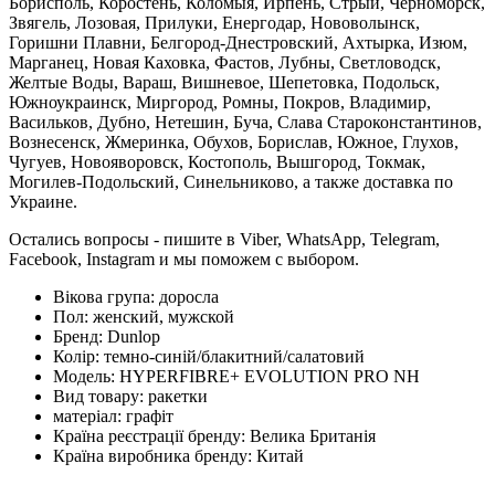
Борисполь, Коростень, Коломыя, Ирпень, Стрый, Черноморск,
Звягель, Лозовая, Прилуки, Енергодар, Нововолынск,
Горишни Плавни, Белгород-Днестровский, Ахтырка, Изюм,
Марганец, Новая Каховка, Фастов, Лубны, Светловодск,
Желтые Воды, Вараш, Вишневое, Шепетовка, Подольск,
Южноукраинск, Миргород, Ромны, Покров, Владимир,
Васильков, Дубно, Нетешин, Буча, Слава Староконстантинов,
Вознесенск, Жмеринка, Обухов, Борислав, Южное, Глухов,
Чугуев, Новояворовск, Костополь, Вышгород, Токмак,
Могилев-Подольский, Синельниково, а также доставка по
Украине.
Остались вопросы - пишите в Viber, WhatsApp, Telegram,
Facebook, Instagram и мы поможем с выбором.
Вікова група:
доросла
Пол:
женский, мужской
Бренд:
Dunlop
Колір:
темно-синій/блакитний/салатовий
Модель:
HYPERFIBRE+ EVOLUTION PRO NH
Вид товару:
ракетки
матеріал:
графіт
Країна реєстрації бренду:
Велика Британія
Країна виробника бренду:
Китай