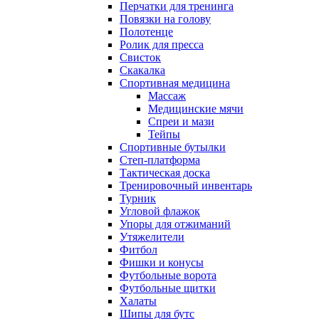
Перчатки для тренинга
Повязки на голову
Полотенце
Ролик для пресса
Свисток
Скакалка
Спортивная медицина
Массаж
Медицинские мячи
Спреи и мази
Тейпы
Спортивные бутылки
Степ-платформа
Тактическая доска
Тренировочный инвентарь
Турник
Угловой флажок
Упоры для отжиманий
Утяжелители
Фитбол
Фишки и конусы
Футбольные ворота
Футбольные щитки
Халаты
Шипы для бутс