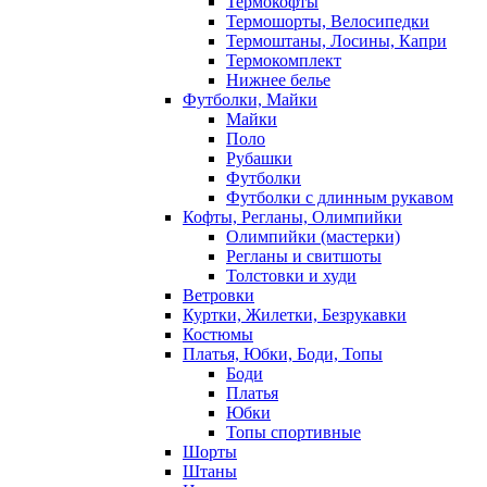
Термокофты
Термошорты, Велосипедки
Термоштаны, Лосины, Капри
Термокомплект
Нижнее белье
Футболки, Майки
Майки
Поло
Рубашки
Футболки
Футболки с длинным рукавом
Кофты, Регланы, Олимпийки
Олимпийки (мастерки)
Регланы и свитшоты
Толстовки и худи
Ветровки
Куртки, Жилетки, Безрукавки
Костюмы
Платья, Юбки, Боди, Топы
Боди
Платья
Юбки
Топы спортивные
Шорты
Штаны