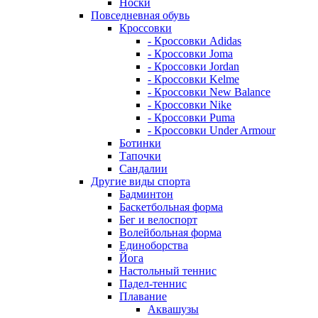
Носки
Повседневная обувь
Кроссовки
- Кроссовки Adidas
- Кроссовки Joma
- Кроссовки Jordan
- Кроссовки Kelme
- Кроссовки New Balance
- Кроссовки Nike
- Кроссовки Puma
- Кроссовки Under Armour
Ботинки
Тапочки
Сандалии
Другие виды спорта
Бадминтон
Баскетбольная форма
Бег и велоспорт
Волейбольная форма
Единоборства
Йога
Настольный теннис
Падел-теннис
Плавание
Аквашузы