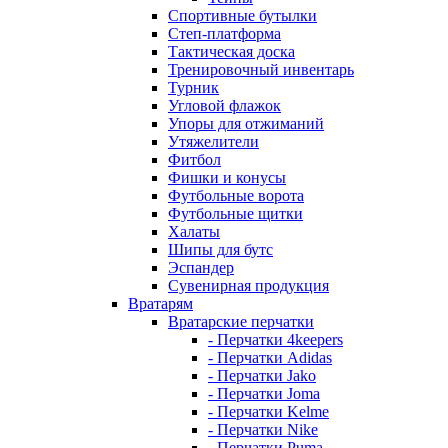
Спортивные бутылки
Степ-платформа
Тактическая доска
Тренировочный инвентарь
Турник
Угловой флажок
Упоры для отжиманий
Утяжелители
Фитбол
Фишки и конусы
Футбольные ворота
Футбольные щитки
Халаты
Шипы для бутс
Эспандер
Сувенирная продукция
Вратарям
Вратарские перчатки
- Перчатки 4keepers
- Перчатки Adidas
- Перчатки Jako
- Перчатки Joma
- Перчатки Kelme
- Перчатки Nike
- Перчатки Puma