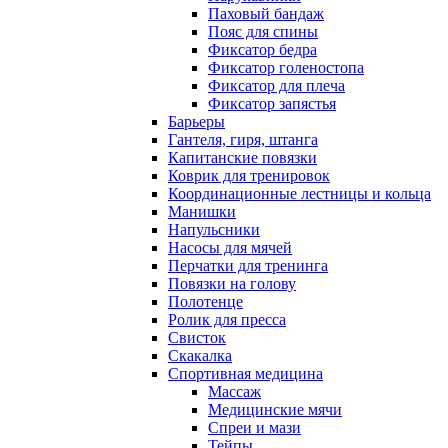
Паховый бандаж
Пояс для спины
Фиксатор бедра
Фиксатор голеностопа
Фиксатор для плеча
Фиксатор запястья
Барьеры
Гантеля, гиря, штанга
Капитанские повязки
Коврик для тренировок
Координационные лестницы и кольца
Манишки
Напульсники
Насосы для мячей
Перчатки для тренинга
Повязки на голову
Полотенце
Ролик для пресса
Свисток
Скакалка
Спортивная медицина
Массаж
Медицинские мячи
Спреи и мази
Тейпы