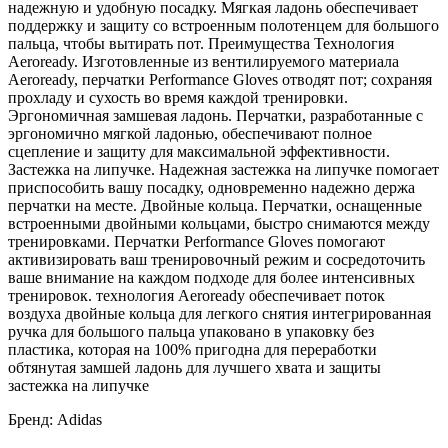
надежную и удобную посадку. Мягкая ладонь обеспечивает
поддержку и защиту со встроенным полотенцем для большого
пальца, чтобы вытирать пот. Преимущества Технология
Aeroready. Изготовленные из вентилируемого материала
Aeroready, перчатки Performance Gloves отводят пот; сохраняя
прохладу и сухость во время каждой тренировки.
Эргономичная замшевая ладонь. Перчатки, разработанные с
эргономично мягкой ладонью, обеспечивают полное
сцепление и защиту для максимальной эффективности.
Застежка на липучке. Надежная застежка на липучке помогает
приспособить вашу посадку, одновременно надежно держа
перчатки на месте. Двойные кольца. Перчатки, оснащенные
встроенными двойными кольцами, быстро снимаются между
тренировками. Перчатки Performance Gloves помогают
активизировать ваш тренировочный режим и сосредоточить
ваше внимание на каждом подходе для более интенсивных
тренировок. технология Aeroready обеспечивает поток
воздуха двойные кольца для легкого снятия интегрированная
ручка для большого пальца упаковано в упаковку без
пластика, которая на 100% пригодна для переработки
обтянутая замшей ладонь для лучшего хвата и защиты
застежка на липучке
Бренд: Adidas