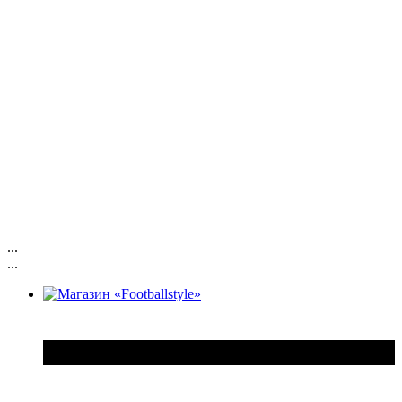
...
...