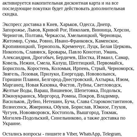
активируется накопительная дисконтная карта и на все
последующие покупки будет действовать дополнительная
скидка.
Экспресс доставка в Киев, Харьков, Одесса, Днепр,
Запорожье, Львов, Кривой Рог, Николаев, Винница, Херсон,
Чернигов, Полтава, Черкассы, Хмельницкий, Черновцы,
Житомир, Сумы, Ровно, Ивано-Франковск, Каменское,
Кропивницкий, Тернополь, Кременчуг, Луцк, Белая Церковь,
Никополь, Славянск, Бровары, Павло Конотоп, Умань,
Александрия, Дрогобыч, Бердичев, Шостка, Измаил, Самар,
Ковель, Нежин, Смела, Калуш, Шептицкий, Первомайск,
Борисполь, Коростень, Коломыя, Ирпень, Стрый, Черноморск,
Звягель, Лозовая, Прилуки, Енергодар, Нововолынск,
Горишни Плавни, Белгород-Днестровский, Ахтырка, Изюм,
Марганец, Новая Каховка, Фастов, Лубны, Светловодск,
Желтые Воды, Вараш, Вишневое, Шепетовка, Подольск,
Южноукраинск, Миргород, Ромны, Покров, Владимир,
Васильков, Дубно, Нетешин, Буча, Слава Староконстантинов,
Вознесенск, Жмеринка, Обухов, Борислав, Южное, Глухов,
Чугуев, Новояворовск, Костополь, Вышгород, Токмак,
Могилев-Подольский, Синельниково, а также доставка по
Украине.
Остались вопросы - пишите в Viber, WhatsApp, Telegram,