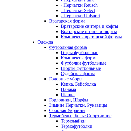
- Перчатки Reusch
- Перчатки Select
- Перчатки Uhlsport
Вратарская форма
Вратарские свитера и кофты
Вратарские штаны и шорты
Комплекты вратарской формы
Одежда
Футбольная форма
Гетры футбольные
Комплекты формы
Футболки футбольные
Шорты футбольные
Судейская форма
Головные уборы
Кепка, Бейсболка
Панама
Шапка
Горловики, Шарфы
Зимние Перчатки, Рукавицы
Сборная Украины
Термобелье, Белье Спортивное
Термомайки
Термофутболки