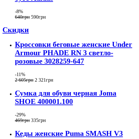
-8%
640
грн
590
грн
Скидки
Кроссовки беговые женские Under
Armour PHADE RN 3 светло-
розовые 3028259-647
-11%
2 605
грн
2 321
грн
Сумка для обуви черная Joma
SHOE 400001.100
-29%
469
грн
335
грн
Кеды женские Puma SMASH V3