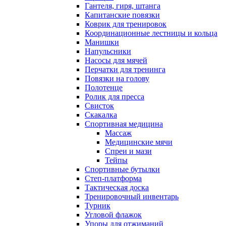
Гантеля, гиря, штанга
Капитанские повязки
Коврик для тренировок
Координационные лестницы и кольца
Манишки
Напульсники
Насосы для мячей
Перчатки для тренинга
Повязки на голову
Полотенце
Ролик для пресса
Свисток
Скакалка
Спортивная медицина
Массаж
Медицинские мячи
Спреи и мази
Тейпы
Спортивные бутылки
Степ-платформа
Тактическая доска
Тренировочный инвентарь
Турник
Угловой флажок
Упоры для отжиманий