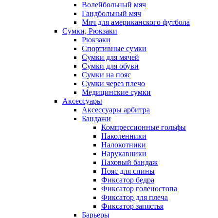
Волейбольный мяч
Гандбольный мяч
Мяч для американского футбола
Сумки, Рюкзаки
Рюкзаки
Спортивные сумки
Сумки для мячей
Сумки для обуви
Сумки на пояс
Сумки через плечо
Медицинские сумки
Аксессуары
Аксессуары арбитра
Бандажи
Компрессионные гольфы
Наколенники
Налокотники
Нарукавники
Паховый бандаж
Пояс для спины
Фиксатор бедра
Фиксатор голеностопа
Фиксатор для плеча
Фиксатор запястья
Барьеры