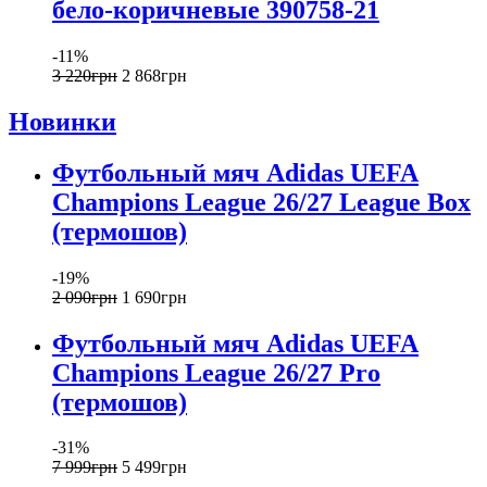
бело-коричневые 390758-21
-11%
3 220
грн
2 868
грн
Новинки
Футбольный мяч Adidas UEFA
Champions League 26/27 League Box
(термошов)
-19%
2 090
грн
1 690
грн
Футбольный мяч Adidas UEFA
Champions League 26/27 Pro
(термошов)
-31%
7 999
грн
5 499
грн