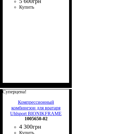
5 600
грн
Купить
Суперцена!
Компрессионный
комбинезон для вратаря
Uhlsport BIONIKFRAME
1005650-02
LONGSUIT BLACK
EDITION черный 1005650
4 300
грн
02
Купить