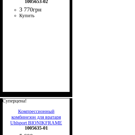
1005653-02
3/4 BODYSUIT BLACK
EDITION черный 1005653
3 770
грн
02
Купить
Суперцена!
Компрессионный
комбинезон для вратаря
Uhlsport BIONIKFRAME
1005635-01
BODYSUIT черно-желтый
1005635 01