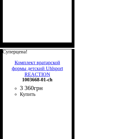
Суперцена!
Комплект вратарской
формы детский Uhlsport
REACTION
1003668-01-ch
GOALKEEPER SET JR
черный 1003668 01
3 360
грн
Купить