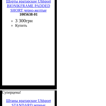
Шорты вратарские Uhlsport
BIONIKFRAME PADDED
SHORT черно-желтые
1005638-01
1005638 01
3 300
грн
Купить
Суперцена!
Штаны вратарские Uhlsport
STANDARD черные