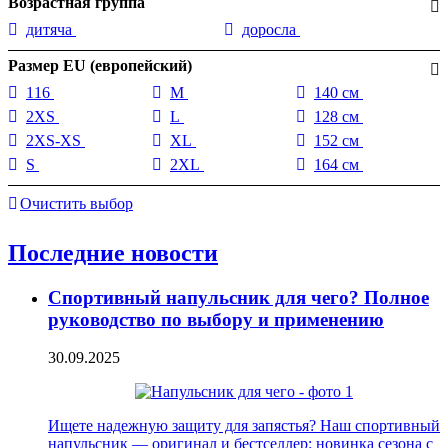
Возрастная группа
дитяча
доросла
Размер EU (европейский)
116
M
140 см
2XS
L
128 см
2XS-XS
XL
152 см
S
2XL
164 см
Очистить выбор
Последние новости
Спортивный напульсник для чего? Полное
руководство по выбору и применению
30.09.2025
Ищете надежную защиту для запястья? Наш спортивный
напульсник — оригинал и бестселлер: новинка сезона с