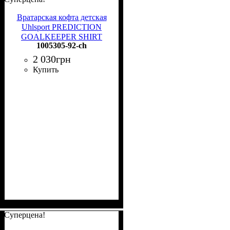
Вратарская кофта детская
Uhlsport PREDICTION
GOALKEEPER SHIRT
1005305-92-ch
желтая 1005305 92
2 030
грн
Купить
Суперцена!