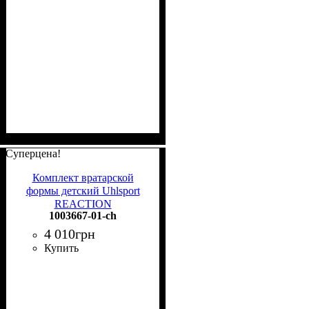
Суперцена!
Комплект вратарской
формы детский Uhlsport
REACTION
1003667-01-ch
GOALKEEPER SET
черный 1003667 01
4 010
грн
Купить