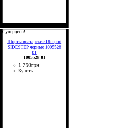
Суперцена!
Шорты вратарские Uhlsport
SIDESTEP черные 1005528
01
1005528-01
1 750
грн
Купить