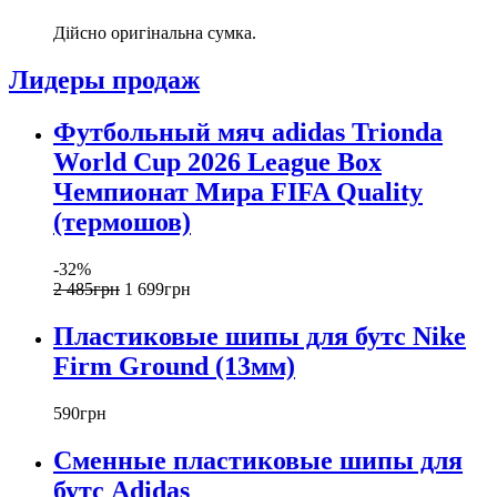
Дійсно оригінальна сумка.
Лидеры продаж
Футбольный мяч adidas Trionda
World Cup 2026 League Box
Чемпионат Мира FIFA Quality
(термошов)
-32%
2 485
грн
1 699
грн
Пластиковые шипы для бутс Nike
Firm Ground (13мм)
590
грн
Сменные пластиковые шипы для
бутс Adidas