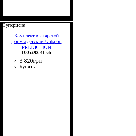
Суперцена!
Комплект вратарской
формы детский Uhlsport
PREDICTION
1005293-41-ch
GOALKEEPER BUNDLE
темно-сине-лимонный
3 820
грн
1005293 41
Купить