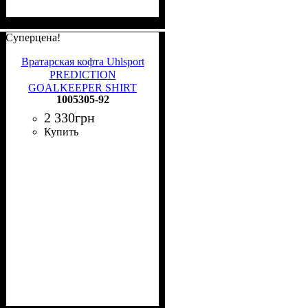
Суперцена!
Вратарская кофта Uhlsport
PREDICTION
GOALKEEPER SHIRT
1005305-92
желтая 1005305 92
2 330
грн
Купить