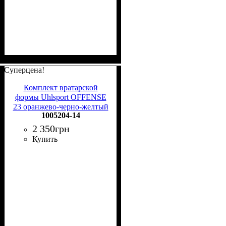
Суперцена!
Комплект вратарской
формы Uhlsport OFFENSE
23 оранжево-черно-желтый
1005204-14
1005204 14
2 350
грн
Купить