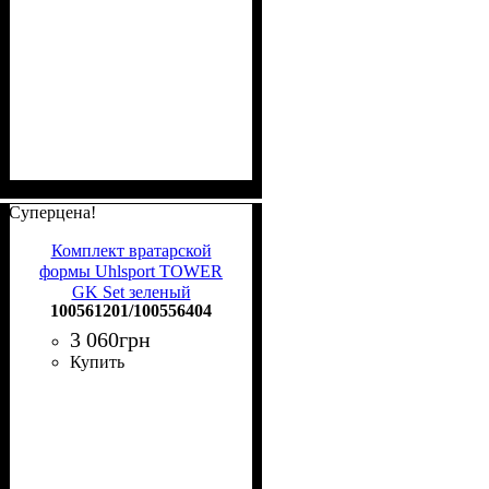
Суперцена!
Комплект вратарской
формы Uhlsport TOWER
GK Set зеленый
100561201/100556404
100561201/100556404
3 060
грн
Купить