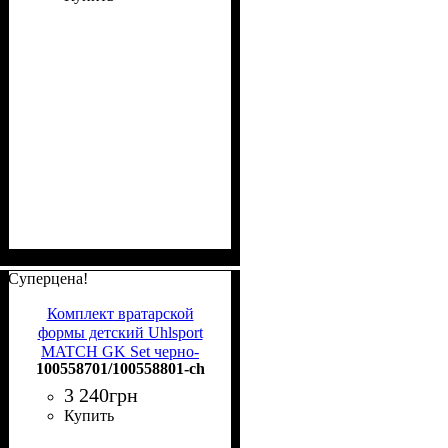
Суперцена!
Комплект вратарской
формы детский Uhlsport
MATCH GK Set черно-
100558701/100558801-ch
желтый
100558701/100558801
3 240
грн
Купить