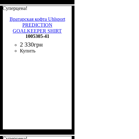
Суперцена!
Вратарская кофта Uhlsport
PREDICTION
GOALKEEPER SHIRT
1005305-41
темно-сине-лимонная
1005305 41
2 330
грн
Купить
Суперцена!