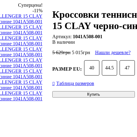
Суперцена!
-11%
Кроссовки тенни
15 CLAY черно-син
1041A508-001
В наличии
5 629
грн
5 015
грн
Нашли дешевле?
40
44.5
47
РАЗМЕР EU:
Таблица размеров
Купить