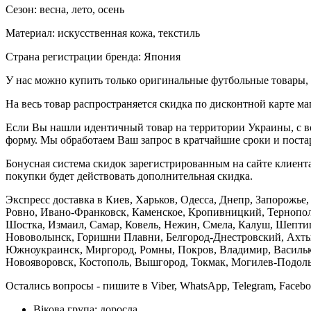
Сезон: весна, лето, осень
Материал: искусственная кожа, текстиль
Страна регистрации бренда: Япония
У нас можно купить только оригинальные футбольные товары, 
На весь товар распространяется скидка по дисконтной карте ма
Если Вы нашли идентичный товар на территории Украины, с во
форму. Мы обработаем Ваш запрос в кратчайшие сроки и постар
Бонусная система скидок зарегистрированным на сайте клиента
покупки будет действовать дополнительная скидка.
Экспресс доставка в Киев, Харьков, Одесса, Днепр, Запорожь
Ровно, Ивано-Франковск, Каменское, Кропивницкий, Тернополь
Шостка, Измаил, Самар, Ковель, Нежин, Смела, Калуш, Шептиц
Нововолынск, Горишни Плавни, Белгород-Днестровский, Ахтыр
Южноукраинск, Миргород, Ромны, Покров, Владимир, Васильков
Новояворовск, Костополь, Вышгород, Токмак, Могилев-Подольс
Остались вопросы - пишите в Viber, WhatsApp, Telegram, Faceb
Вікова група:
доросла