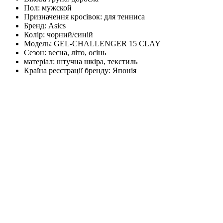
Пол:
мужской
Призначення кросівок:
для тенниса
Бренд:
Asics
Колір:
чорний/синій
Модель:
GEL-CHALLENGER 15 CLAY
Сезон:
весна, літо, осінь
матеріал:
штучна шкіра, текстиль
Країна реєстрації бренду:
Японія