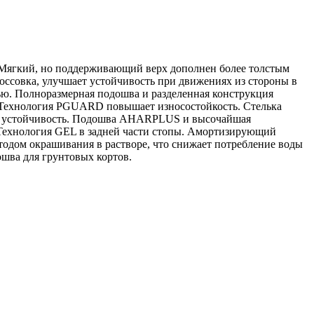
Мягкий, но поддерживающий верх дополнен более толстым
ссовка, улучшает устойчивость при движениях из стороны в
тью. Полноразмерная подошва и разделенная конструкция
. Технология PGUARD повышает износостойкость. Стелька
ет устойчивость. Подошва AHARPLUS и высочайшая
. Технология GEL в задней части стопы. Амортизирующий
етодом окрашивания в растворе, что снижает потребление воды
шва для грунтовых кортов.