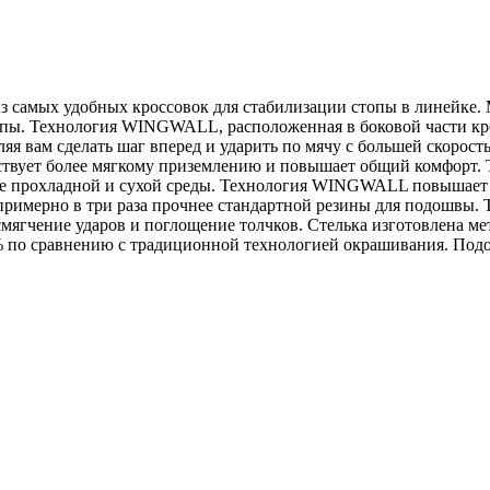
мых удобных кроссовок для стабилизации стопы в линейке. 
пы. Технология WINGWALL, расположенная в боковой части кро
яя вам сделать шаг вперед и ударить по мячу с большей скорос
бствует более мягкому приземлению и повышает общий комфорт
олее прохладной и сухой среды. Технология WINGWALL повыша
 примерно в три раза прочнее стандартной резины для подошвы
ягчение ударов и поглощение толчков. Стелька изготовлена ​​м
% по сравнению с традиционной технологией окрашивания. Подо