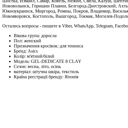
Шостка, Измаил, Самар, Ковель, Нежин, Смела, Калуш, Шептиц
Нововолынск, Горишни Плавни, Белгород-Днестровский, Ахтыр
Южноукраинск, Миргород, Ромны, Покров, Владимир, Васильков
Новояворовск, Костополь, Вышгород, Токмак, Могилев-Подольс
Остались вопросы - пишите в Viber, WhatsApp, Telegram, Faceb
Вікова група:
доросла
Пол:
женский
Призначення кросівок:
для тенниса
Бренд:
Asics
Колір:
м'ятний/білий
Модель:
GEL-DEDICATE 8 CLAY
Сезон:
весна, літо, осінь
матеріал:
штучна шкіра, текстиль
Країна реєстрації бренду:
Японія