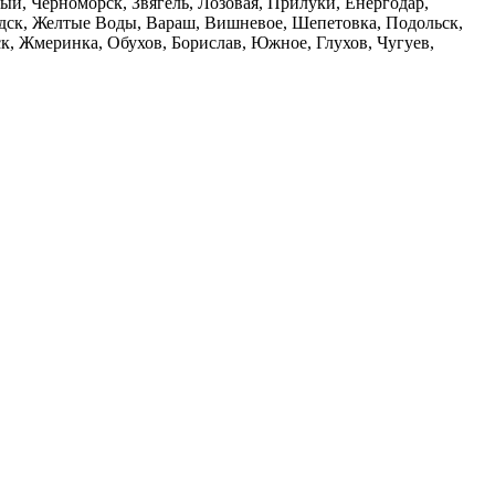
й, Черноморск, Звягель, Лозовая, Прилуки, Енергодар,
дск, Желтые Воды, Вараш, Вишневое, Шепетовка, Подольск,
, Жмеринка, Обухов, Борислав, Южное, Глухов, Чугуев,