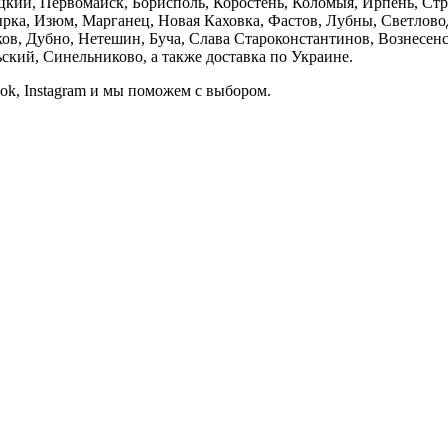
кий, Первомайск, Борисполь, Коростень, Коломыя, Ирпень, Стры
ка, Изюм, Марганец, Новая Каховка, Фастов, Лубны, Светлово
, Дубно, Нетешин, Буча, Слава Староконстантинов, Вознесенск
кий, Синельниково, а также доставка по Украине.
ook, Instagram и мы поможем с выбором.