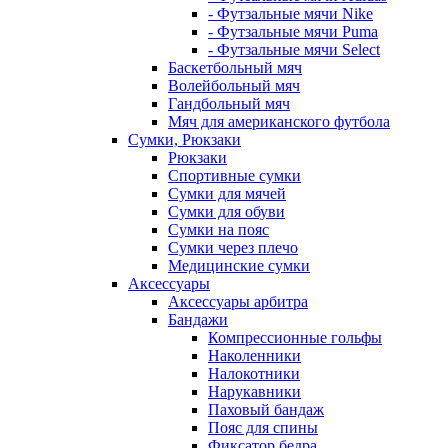
- Футзальные мячи Nike
- Футзальные мячи Puma
- Футзальные мячи Select
Баскетбольный мяч
Волейбольный мяч
Гандбольный мяч
Мяч для американского футбола
Сумки, Рюкзаки
Рюкзаки
Спортивные сумки
Сумки для мячей
Сумки для обуви
Сумки на пояс
Сумки через плечо
Медицинские сумки
Аксессуары
Аксессуары арбитра
Бандажи
Компрессионные гольфы
Наколенники
Налокотники
Нарукавники
Паховый бандаж
Пояс для спины
Фиксатор бедра