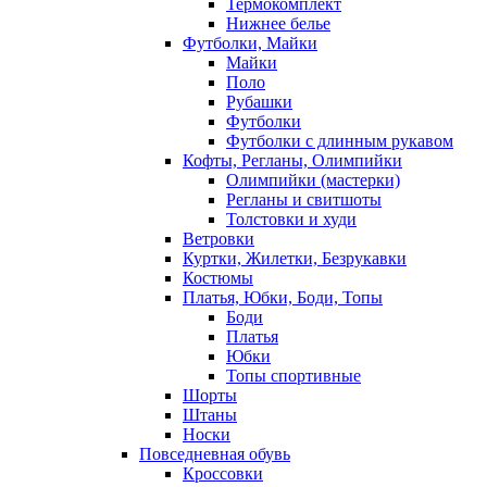
Термокомплект
Нижнее белье
Футболки, Майки
Майки
Поло
Рубашки
Футболки
Футболки с длинным рукавом
Кофты, Регланы, Олимпийки
Олимпийки (мастерки)
Регланы и свитшоты
Толстовки и худи
Ветровки
Куртки, Жилетки, Безрукавки
Костюмы
Платья, Юбки, Боди, Топы
Боди
Платья
Юбки
Топы спортивные
Шорты
Штаны
Носки
Повседневная обувь
Кроссовки