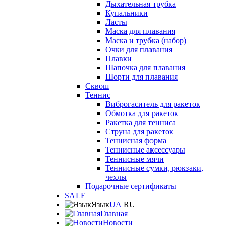
Дыхательная трубка
Купальники
Ласты
Маска для плавания
Маска и трубка (набор)
Очки для плавания
Плавки
Шапочка для плавания
Шорти для плавания
Сквош
Теннис
Виброгаситель для ракеток
Обмотка для ракеток
Ракетка для тенниса
Струна для ракеток
Теннисная форма
Теннисные аксессуары
Теннисные мячи
Теннисные сумки, рюкзаки,
чехлы
Подарочные сертификаты
SALE
Язык
UA
RU
Главная
Новости