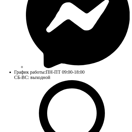
График работы:
ПН-ПТ 09:00-18:00
СБ-ВС: выходной