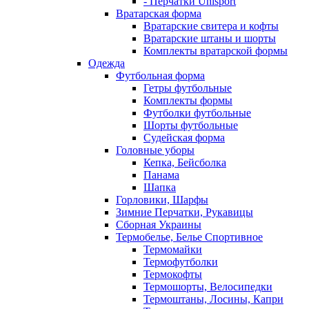
- Перчатки Uhlsport
Вратарская форма
Вратарские свитера и кофты
Вратарские штаны и шорты
Комплекты вратарской формы
Одежда
Футбольная форма
Гетры футбольные
Комплекты формы
Футболки футбольные
Шорты футбольные
Судейская форма
Головные уборы
Кепка, Бейсболка
Панама
Шапка
Горловики, Шарфы
Зимние Перчатки, Рукавицы
Сборная Украины
Термобелье, Белье Спортивное
Термомайки
Термофутболки
Термокофты
Термошорты, Велосипедки
Термоштаны, Лосины, Капри