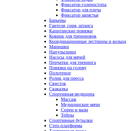
Фиксатор голеностопа
Фиксатор для плеча
Фиксатор запястья
Барьеры
Гантеля, гиря, штанга
Капитанские повязки
Коврик для тренировок
Координационные лестницы и кольца
Манишки
Напульсники
Насосы для мячей
Перчатки для тренинга
Повязки на голову
Полотенце
Ролик для пресса
Свисток
Скакалка
Спортивная медицина
Массаж
Медицинские мячи
Спреи и мази
Тейпы
Спортивные бутылки
Степ-платформа
Тактическая доска