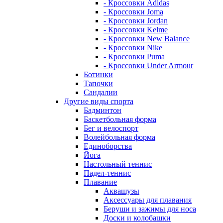
- Кроссовки Adidas
- Кроссовки Joma
- Кроссовки Jordan
- Кроссовки Kelme
- Кроссовки New Balance
- Кроссовки Nike
- Кроссовки Puma
- Кроссовки Under Armour
Ботинки
Тапочки
Сандалии
Другие виды спорта
Бадминтон
Баскетбольная форма
Бег и велоспорт
Волейбольная форма
Единоборства
Йога
Настольный теннис
Падел-теннис
Плавание
Аквашузы
Аксессуары для плавания
Беруши и зажимы для носа
Доски и колобашки