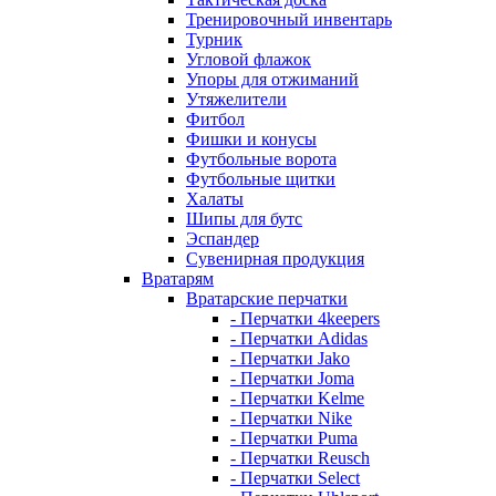
Тренировочный инвентарь
Турник
Угловой флажок
Упоры для отжиманий
Утяжелители
Фитбол
Фишки и конусы
Футбольные ворота
Футбольные щитки
Халаты
Шипы для бутс
Эспандер
Сувенирная продукция
Вратарям
Вратарские перчатки
- Перчатки 4keepers
- Перчатки Adidas
- Перчатки Jako
- Перчатки Joma
- Перчатки Kelme
- Перчатки Nike
- Перчатки Puma
- Перчатки Reusch
- Перчатки Select