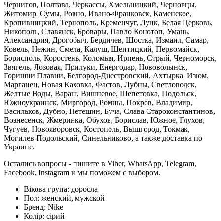
Чернигов, Полтава, Черкассы, Хмельницкий, Черновцы,
Житомир, Сумы, Ровно, Ивано-Франковск, Каменское,
Кропивницкий, Тернополь, Кременчуг, Луцк, Белая Церковь,
Никополь, Славянск, Бровары, Павло Конотоп, Умань,
Александрия, Дрогобыч, Бердичев, Шостка, Измаил, Самар,
Ковель, Нежин, Смела, Калуш, Шептицкий, Первомайск,
Борисполь, Коростень, Коломыя, Ирпень, Стрый, Черноморск,
Звягель, Лозовая, Прилуки, Енергодар, Нововолынск,
Горишни Плавни, Белгород-Днестровский, Ахтырка, Изюм,
Марганец, Новая Каховка, Фастов, Лубны, Светловодск,
Желтые Воды, Вараш, Вишневое, Шепетовка, Подольск,
Южноукраинск, Миргород, Ромны, Покров, Владимир,
Васильков, Дубно, Нетешин, Буча, Слава Староконстантинов,
Вознесенск, Жмеринка, Обухов, Борислав, Южное, Глухов,
Чугуев, Новояворовск, Костополь, Вышгород, Токмак,
Могилев-Подольский, Синельниково, а также доставка по
Украине.
Остались вопросы - пишите в Viber, WhatsApp, Telegram,
Facebook, Instagram и мы поможем с выбором.
Вікова група:
доросла
Пол:
женский, мужской
Бренд:
Nike
Колір:
сірий