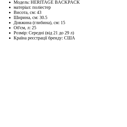
Модель:
HERITAGE BACKPACK
матеріал:
поліестер
Висота, см:
43
Ширина, см:
30.5
Довжина (глибина), см:
15
Об'єм, л:
25
Розмір:
Середні (від 21 до 29 л)
Країна реєстрації бренду:
США