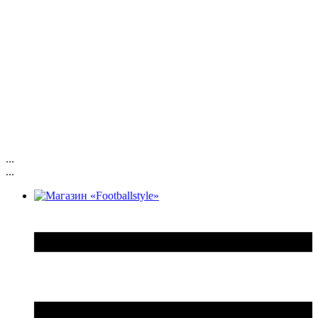
...
...