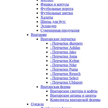
Фишки и конусы
Футбольные ворота
Футбольные щитки
Халаты
Шипы для бутс
Эспандер
Сувенирная продукция
Вратарям
Вратарские перчатки
- Перчатки 4keepers
- Перчатки Adidas
- Перчатки Jako
- Перчатки Joma
- Перчатки Kelme
- Перчатки Nike
- Перчатки Puma
- Перчатки Reusch
- Перчатки Select
- Перчатки Uhlsport
Вратарская форма
Вратарские свитера и кофты
Вратарские штаны и шорты
Комплекты вратарской формы
Одежда