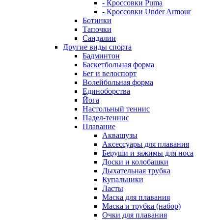
- Кроссовки Puma
- Кроссовки Under Armour
Ботинки
Тапочки
Сандалии
Другие виды спорта
Бадминтон
Баскетбольная форма
Бег и велоспорт
Волейбольная форма
Единоборства
Йога
Настольный теннис
Падел-теннис
Плавание
Аквашузы
Аксессуары для плавания
Беруши и зажимы для носа
Доски и колобашки
Дыхательная трубка
Купальники
Ласты
Маска для плавания
Маска и трубка (набор)
Очки для плавания