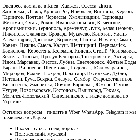
Экспресс доставка в Киев, Харьков, Одесса, Днепр,
Запорожье, Львов, Кривой Рог, Николаев, Винница, Херсон,
Чернигов, Полтава, Черкассы, Хмельницкий, Черновцы,
Житомир, Сумы, Ровно, Ивано-Франковск, Каменское,
Кропивницкий, Тернополь, Кременчуг, Луцк, Белая Церковь,
Никополь, Славянск, Бровары Мукачево, Конотоп, Умань,
Александрия, Дрогобыч, Бердичев, Шостка, Измаил, Самар,
Ковель, Нежин, Смела, Калуш, Шептицкий, Первомайск,
Борисполь, Коростень, Коломыя, Ирпень, Стрый, Черноморск,
Звягель, Лозовая, Прилук Белгород-Днестровский, Ахтырка,
Изюм, Марганец, Фастов, Лубны, Светловодск, Желтые Воды,
Вараш, Вишневое, Шепетовка, Подольск, Южноукраинск,
Миргород, Ромны, Покров, Владимир, Васильков, Дубно,
Нетешин, Буча, Боярка, Славута, Самбор, Старокостянтинов,
Вознесенск, Жмеринка, Обухов, Борислав, Южное, Глухов,
Чугуев, Новояворовск, Костополь, Вышгород, Токмак,
Могилев-Подольский, Синельниково, а также доставка по
Украине.
Остались вопросы – пишите в Viber, WhatsApp, Telegram и мы
поможем с выбором.
Вікова група:
дитяча, доросла
Пол:
женский, мужской
Призначення кросівок:
повседневные