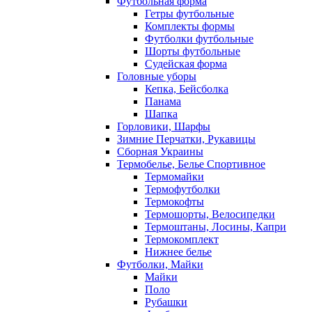
Футбольная форма
Гетры футбольные
Комплекты формы
Футболки футбольные
Шорты футбольные
Судейская форма
Головные уборы
Кепка, Бейсболка
Панама
Шапка
Горловики, Шарфы
Зимние Перчатки, Рукавицы
Сборная Украины
Термобелье, Белье Спортивное
Термомайки
Термофутболки
Термокофты
Термошорты, Велосипедки
Термоштаны, Лосины, Капри
Термокомплект
Нижнее белье
Футболки, Майки
Майки
Поло
Рубашки