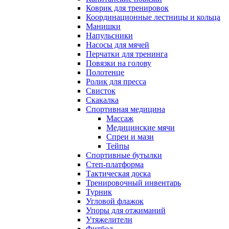
Коврик для тренировок
Координационные лестницы и кольца
Манишки
Напульсники
Насосы для мячей
Перчатки для тренинга
Повязки на голову
Полотенце
Ролик для пресса
Свисток
Скакалка
Спортивная медицина
Массаж
Медицинские мячи
Спреи и мази
Тейпы
Спортивные бутылки
Степ-платформа
Тактическая доска
Тренировочный инвентарь
Турник
Угловой флажок
Упоры для отжиманий
Утяжелители
Фитбол