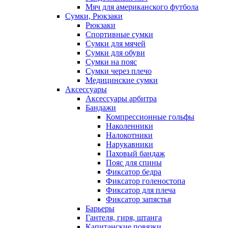
Мяч для американского футбола
Сумки, Рюкзаки
Рюкзаки
Спортивные сумки
Сумки для мячей
Сумки для обуви
Сумки на пояс
Сумки через плечо
Медицинские сумки
Аксессуары
Аксессуары арбитра
Бандажи
Компрессионные гольфы
Наколенники
Налокотники
Нарукавники
Паховый бандаж
Пояс для спины
Фиксатор бедра
Фиксатор голеностопа
Фиксатор для плеча
Фиксатор запястья
Барьеры
Гантеля, гиря, штанга
Капитанские повязки