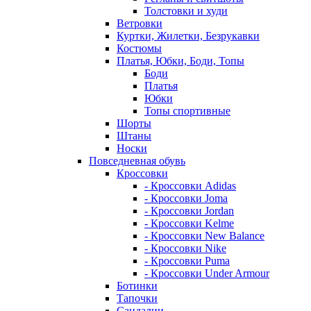
Толстовки и худи
Ветровки
Куртки, Жилетки, Безрукавки
Костюмы
Платья, Юбки, Боди, Топы
Боди
Платья
Юбки
Топы спортивные
Шорты
Штаны
Носки
Повседневная обувь
Кроссовки
- Кроссовки Adidas
- Кроссовки Joma
- Кроссовки Jordan
- Кроссовки Kelme
- Кроссовки New Balance
- Кроссовки Nike
- Кроссовки Puma
- Кроссовки Under Armour
Ботинки
Тапочки
Сандалии