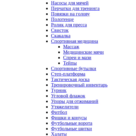
Насосы для мячей
Перчатки для тренинга
Повязки на голову
Полотенце
Ролик для пресса
Свисток
Скакалка
Спортивная медицина
Массаж
Медицинские мячи
Спреи и мази
Тейпы
Спортивные бутылки
Степ-платформа
Тактическая доска
Тренировочный инвентарь
Турник
Угловой флажок
Упоры для отжиманий
Утяжелители
Фитбол
Фишки и конусы
Футбольные ворота
Футбольные щитки
Халаты