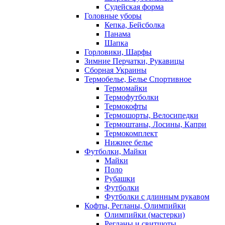
Судейская форма
Головные уборы
Кепка, Бейсболка
Панама
Шапка
Горловики, Шарфы
Зимние Перчатки, Рукавицы
Сборная Украины
Термобелье, Белье Спортивное
Термомайки
Термофутболки
Термокофты
Термошорты, Велосипедки
Термоштаны, Лосины, Капри
Термокомплект
Нижнее белье
Футболки, Майки
Майки
Поло
Рубашки
Футболки
Футболки с длинным рукавом
Кофты, Регланы, Олимпийки
Олимпийки (мастерки)
Регланы и свитшоты