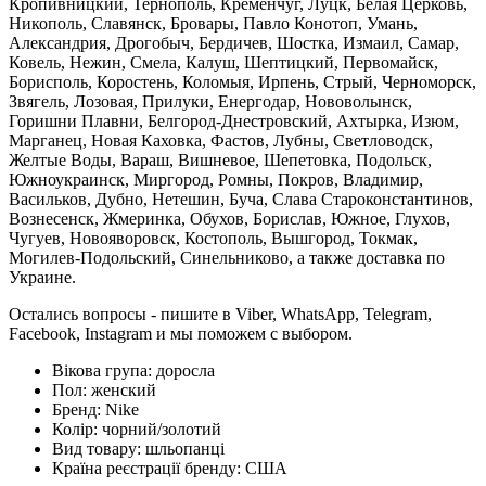
Кропивницкий, Тернополь, Кременчуг, Луцк, Белая Церковь,
Никополь, Славянск, Бровары, Павло Конотоп, Умань,
Александрия, Дрогобыч, Бердичев, Шостка, Измаил, Самар,
Ковель, Нежин, Смела, Калуш, Шептицкий, Первомайск,
Борисполь, Коростень, Коломыя, Ирпень, Стрый, Черноморск,
Звягель, Лозовая, Прилуки, Енергодар, Нововолынск,
Горишни Плавни, Белгород-Днестровский, Ахтырка, Изюм,
Марганец, Новая Каховка, Фастов, Лубны, Светловодск,
Желтые Воды, Вараш, Вишневое, Шепетовка, Подольск,
Южноукраинск, Миргород, Ромны, Покров, Владимир,
Васильков, Дубно, Нетешин, Буча, Слава Староконстантинов,
Вознесенск, Жмеринка, Обухов, Борислав, Южное, Глухов,
Чугуев, Новояворовск, Костополь, Вышгород, Токмак,
Могилев-Подольский, Синельниково, а также доставка по
Украине.
Остались вопросы - пишите в Viber, WhatsApp, Telegram,
Facebook, Instagram и мы поможем с выбором.
Вікова група:
доросла
Пол:
женский
Бренд:
Nike
Колір:
чорний/золотий
Вид товару:
шльопанці
Країна реєстрації бренду:
США