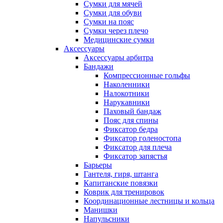
Сумки для мячей
Сумки для обуви
Сумки на пояс
Сумки через плечо
Медицинские сумки
Аксессуары
Аксессуары арбитра
Бандажи
Компрессионные гольфы
Наколенники
Налокотники
Нарукавники
Паховый бандаж
Пояс для спины
Фиксатор бедра
Фиксатор голеностопа
Фиксатор для плеча
Фиксатор запястья
Барьеры
Гантеля, гиря, штанга
Капитанские повязки
Коврик для тренировок
Координационные лестницы и кольца
Манишки
Напульсники