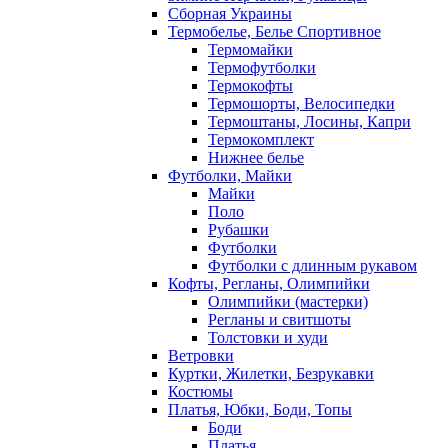
Сборная Украины
Термобелье, Белье Спортивное
Термомайки
Термофутболки
Термокофты
Термошорты, Велосипедки
Термоштаны, Лосины, Капри
Термокомплект
Нижнее белье
Футболки, Майки
Майки
Поло
Рубашки
Футболки
Футболки с длинным рукавом
Кофты, Регланы, Олимпийки
Олимпийки (мастерки)
Регланы и свитшоты
Толстовки и худи
Ветровки
Куртки, Жилетки, Безрукавки
Костюмы
Платья, Юбки, Боди, Топы
Боди
Платья