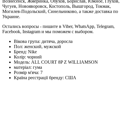
Вознесенск, Жмеринка, Обухов, Борислав, Южное, Глухов,
Чугуев, Новояворовск, Костополь, Вышгород, Токмак,
Могилев-Подольский, Синельниково, а также доставка по
Украине.
Остались вопросы - пишите в Viber, WhatsApp, Telegram,
Facebook, Instagram и мы поможем с выбором.
Вікова група:
дитяча, доросла
Пол:
женский, мужской
Бренд:
Nike
Колір:
чорний
Модель:
ALL COURT 8P Z WILLIAMSON
матеріал:
гума
Розмір м'яча:
7
Країна реєстрації бренду:
США