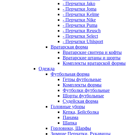
- Перчатки Jako
- Перчатки Joma
- Перчатки Kelme
- Перчатки Nike
- Перчатки Puma
- Перчатки Reusch
- Перчатки Select
- Перчатки Uhlsport
Вратарская форма
Вратарские свитера и кофты
Вратарские штаны и шорты
Комплекты вратарской формы
Одежда
Футбольная форма
Гетры футбольные
Комплекты формы
Футболки футбольные
Шорты футбольные
Судейская форма
Головные уборы
Кепка, Бейсболка
Панама
Шапка
Горловики, Шарфы
Зимние Перчатки, Рукавицы