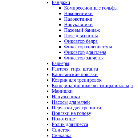
Бандажи
Компрессионные гольфы
Наколенники
Налокотники
Нарукавники
Паховый бандаж
Пояс для спины
Фиксатор бедра
Фиксатор голеностопа
Фиксатор для плеча
Фиксатор запястья
Барьеры
Гантеля, гиря, штанга
Капитанские повязки
Коврик для тренировок
Координационные лестницы и кольца
Манишки
Напульсники
Насосы для мячей
Перчатки для тренинга
Повязки на голову
Полотенце
Ролик для пресса
Свисток
Скакалка