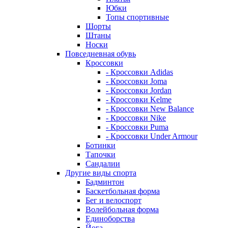
Юбки
Топы спортивные
Шорты
Штаны
Носки
Повседневная обувь
Кроссовки
- Кроссовки Adidas
- Кроссовки Joma
- Кроссовки Jordan
- Кроссовки Kelme
- Кроссовки New Balance
- Кроссовки Nike
- Кроссовки Puma
- Кроссовки Under Armour
Ботинки
Тапочки
Сандалии
Другие виды спорта
Бадминтон
Баскетбольная форма
Бег и велоспорт
Волейбольная форма
Единоборства
Йога