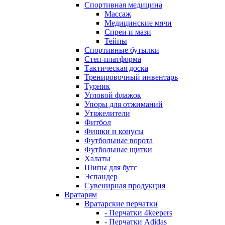
Спортивная медицина
Массаж
Медицинские мячи
Спреи и мази
Тейпы
Спортивные бутылки
Степ-платформа
Тактическая доска
Тренировочный инвентарь
Турник
Угловой флажок
Упоры для отжиманий
Утяжелители
Фитбол
Фишки и конусы
Футбольные ворота
Футбольные щитки
Халаты
Шипы для бутс
Эспандер
Сувенирная продукция
Вратарям
Вратарские перчатки
- Перчатки 4keepers
- Перчатки Adidas