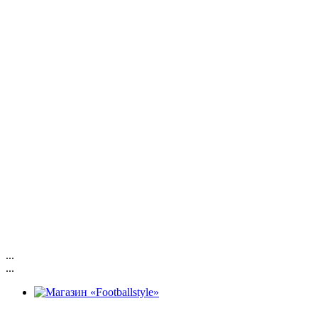
...
...