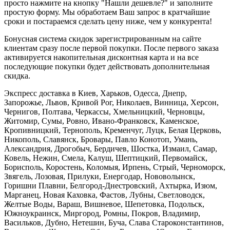
просто нажмите на кнопку "Нашли дешевле?" и заполните
простую форму. Мы обработаем Ваш запрос в кратчайшие
сроки и постараемся сделать цену ниже, чем у конкурента!
Бонусная система скидок зарегистрированным на сайте
клиентам сразу после первой покупки. После первого заказа
активируется накопительная дисконтная карта и на все
последующие покупки будет действовать дополнительная
скидка.
Экспресс доставка в Киев, Харьков, Одесса, Днепр,
Запорожье, Львов, Кривой Рог, Николаев, Винница, Херсон,
Чернигов, Полтава, Черкассы, Хмельницкий, Черновцы,
Житомир, Сумы, Ровно, Ивано-Франковск, Каменское,
Кропивницкий, Тернополь, Кременчуг, Луцк, Белая Церковь,
Никополь, Славянск, Бровары, Павло Конотоп, Умань,
Александрия, Дрогобыч, Бердичев, Шостка, Измаил, Самар,
Ковель, Нежин, Смела, Калуш, Шептицкий, Первомайск,
Борисполь, Коростень, Коломыя, Ирпень, Стрый, Черноморск,
Звягель, Лозовая, Прилуки, Енергодар, Нововолынск,
Горишни Плавни, Белгород-Днестровский, Ахтырка, Изюм,
Марганец, Новая Каховка, Фастов, Лубны, Светловодск,
Желтые Воды, Вараш, Вишневое, Шепетовка, Подольск,
Южноукраинск, Миргород, Ромны, Покров, Владимир,
Васильков, Дубно, Нетешин, Буча, Слава Староконстантинов,