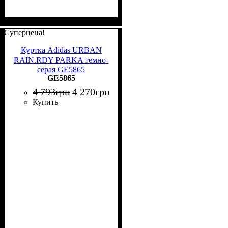
Суперцена!
Куртка Adidas URBAN
RAIN.RDY PARKA темно-
серая GE5865
GE5865
4 793
грн
4 270
грн
Купить