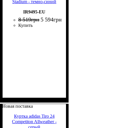
Stadium - темно-синий
IR9495-EU
8 519
грн
5 594
грн
Купить
Новая поставка
Куртка adidas Tiro 24
Competiton Allweather -
серый