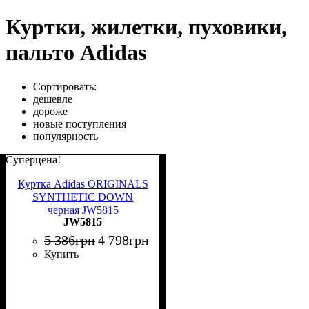
Куртки, жилетки, пуховики,
пальто Adidas
Сортировать:
дешевле
дороже
новые поступления
популярность
Суперцена!
Куртка Adidas ORIGINALS
SYNTHETIC DOWN
черная JW5815
JW5815
5 386
грн
4 798
грн
Купить