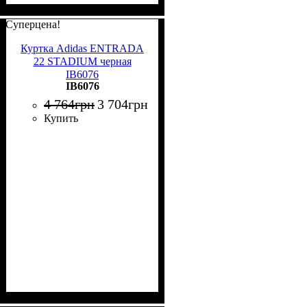
Суперцена!
Куртка Adidas ENTRADA
22 STADIUM черная
IB6076
IB6076
4 764
грн
3 704
грн
Купить