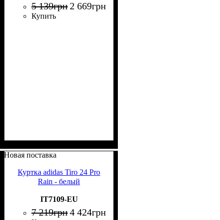
5 139
грн
2 669
грн
Купить
Новая поставка
Куртка adidas Tiro 24 Pro
Rain - белый
IT7109-EU
7 219
грн
4 424
грн