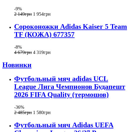
-9%
2 149
грн
1 954
грн
Сороконожки Adidas Kaiser 5 Team
TF (КОЖА) 677357
-8%
4 679
грн
4 319
грн
Новинки
Футбольный мяч adidas UCL
League Лига Чемпионов Будапешт
2026 FIFA Quality (термошов)
-36%
2 485
грн
1 580
грн
Футбольный мяч Adidas UEFA