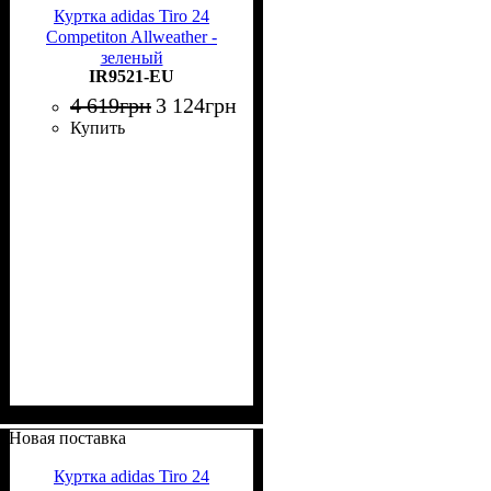
Куртка adidas Tiro 24
Competiton Allweather -
зеленый
IR9521-EU
4 619
грн
3 124
грн
Купить
Новая поставка
Куртка adidas Tiro 24