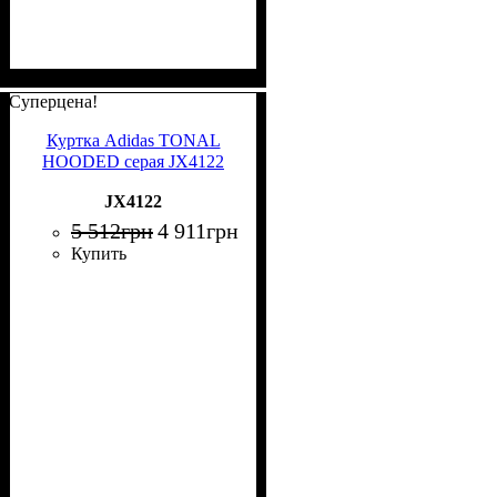
Суперцена!
Куртка Adidas TONAL
HOODED серая JX4122
JX4122
5 512
грн
4 911
грн
Купить