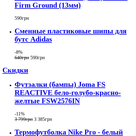
Firm Ground (13мм)
590
грн
Сменные пластиковые шипы для
бутс Adidas
-8%
640
грн
590
грн
Скидки
Футзалки (бампы) Joma FS
REACTIVE бело-голубо-красно-
желтые FSW2576IN
-11%
3 799
грн
3 385
грн
Термофутболка Nike Pro - белый