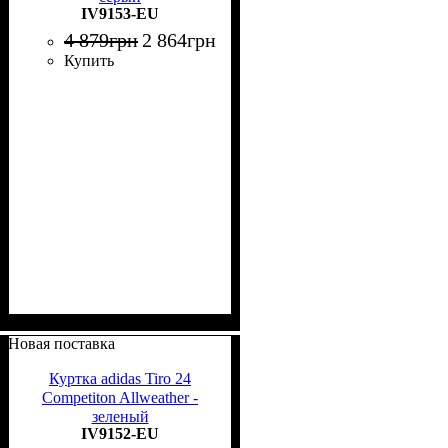
IV9153-EU
4 879
грн
2 864
грн
Купить
Новая поставка
Куртка adidas Tiro 24
Competiton Allweather -
зеленый
IV9152-EU