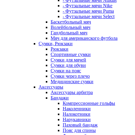
- Футзальные мячи Adidas
- Футзальные мячи Nike
- Футзальные мячи Puma
- Футзальные мячи Select
Баскетбольный мяч
Волейбольный мяч
Гандбольный мяч
Мяч для американского футбола
Сумки, Рюкзаки
Рюкзаки
Спортивные сумки
Сумки для мячей
Сумки для обуви
Сумки на пояс
Сумки через плечо
Медицинские сумки
Аксессуары
Аксессуары арбитра
Бандажи
Компрессионные гольфы
Наколенники
Налокотники
Нарукавники
Паховый бандаж
Пояс для спины