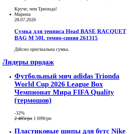
Круче, чем Трионда!
Марина
28.07.2026
Сумка для тенниса Head BASE RACQUET
BAG M 50L темно-синяя 261315
Дійсно оригінальна сумка.
Лидеры продаж
Футбольный мяч adidas Trionda
World Cup 2026 League Box
Чемпионат Мира FIFA Quality
(термошов)
-32%
2 485
грн
1 699
грн
Пластиковые шипы для бутс Nike