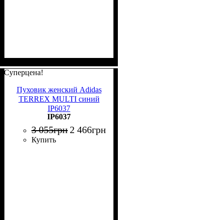
Суперцена!
Пуховик женский Adidas
TERREX MULTI синий
IP6037
IP6037
3 055
грн
2 466
грн
Купить