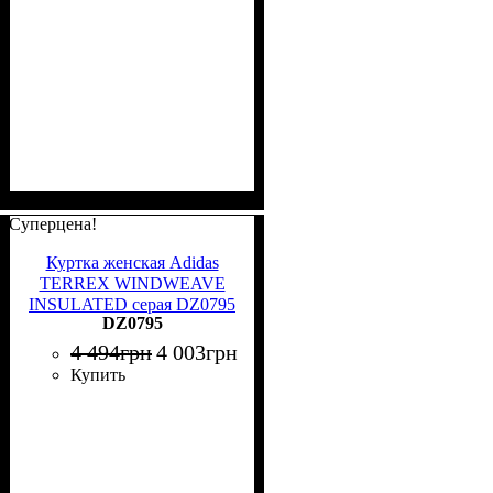
Суперцена!
Куртка женская Adidas
TERREX WINDWEAVE
INSULATED серая DZ0795
DZ0795
4 494
грн
4 003
грн
Купить