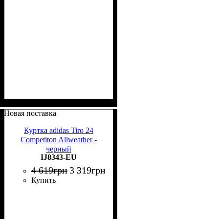
Новая поставка
Куртка adidas Tiro 24
Competiton Allweather -
черный
IJ8343-EU
4 619
грн
3 319
грн
Купить