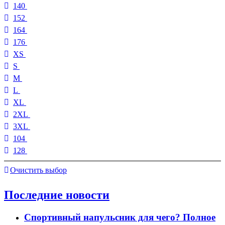
140
152
164
176
XS
S
M
L
XL
2XL
3XL
104
128
Очистить выбор
Последние новости
Спортивный напульсник для чего? Полное