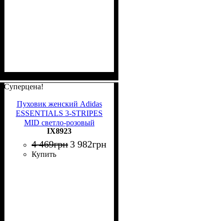
Суперцена!
Пуховик женский Adidas
ESSENTIALS 3-STRIPES
MID светло-розовый
IX8923
IX8923
4 469
грн
3 982
грн
Купить