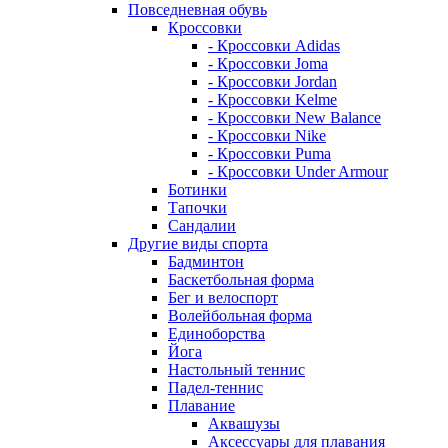
Повседневная обувь
Кроссовки
- Кроссовки Adidas
- Кроссовки Joma
- Кроссовки Jordan
- Кроссовки Kelme
- Кроссовки New Balance
- Кроссовки Nike
- Кроссовки Puma
- Кроссовки Under Armour
Ботинки
Тапочки
Сандалии
Другие виды спорта
Бадминтон
Баскетбольная форма
Бег и велоспорт
Волейбольная форма
Единоборства
Йога
Настольный теннис
Падел-теннис
Плавание
Аквашузы
Аксессуары для плавания