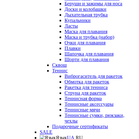
Беруши и зажимы для носа
Доски и колобашки
Дыхательная трубка
Купальники
Ласты
Маска для плавания
Маска и трубка (набор)
Очки для плавания
Плавки
Шапочка для плавания
Шорти для плавания
Сквош
Теннис
Виброгаситель для ракеток
Обмотка для ракеток
Ракетка для тенниса
Струна для ракеток
Теннисная форма
Теннисные аксессуары
Теннисные мячи
Теннисные сумки, рюкзаки,
чехлы
Подарочные сертификаты
SALE
Язык
UA
RU