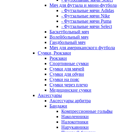
Мяч для футзала и мини-футбола
- Футзальные мячи Adidas
- Футзальные мячи Nike
- Футзальные мячи Puma
- Футзальные мячи Select
Баскетбольный мяч
Волейбольный мяч
Гандбольный мяч
Мяч для американского футбола
Сумки, Рюкзаки
Рюкзаки
Спортивные сумки
Сумки для мячей
Сумки для обуви
Сумки на пояс
Сумки через плечо
Медицинские сумки
Аксессуары
Аксессуары арбитра
Бандажи
Компрессионные гольфы
Наколенники
Налокотники
Нарукавники