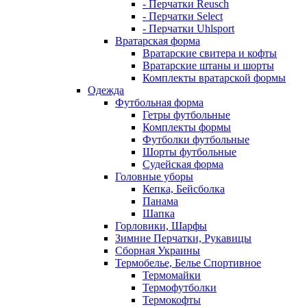
- Перчатки Reusch
- Перчатки Select
- Перчатки Uhlsport
Вратарская форма
Вратарские свитера и кофты
Вратарские штаны и шорты
Комплекты вратарской формы
Одежда
Футбольная форма
Гетры футбольные
Комплекты формы
Футболки футбольные
Шорты футбольные
Судейская форма
Головные уборы
Кепка, Бейсболка
Панама
Шапка
Горловики, Шарфы
Зимние Перчатки, Рукавицы
Сборная Украины
Термобелье, Белье Спортивное
Термомайки
Термофутболки
Термокофты