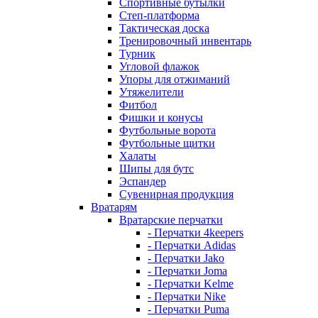
Спортивные бутылки
Степ-платформа
Тактическая доска
Тренировочный инвентарь
Турник
Угловой флажок
Упоры для отжиманий
Утяжелители
Фитбол
Фишки и конусы
Футбольные ворота
Футбольные щитки
Халаты
Шипы для бутс
Эспандер
Сувенирная продукция
Вратарям
Вратарские перчатки
- Перчатки 4keepers
- Перчатки Adidas
- Перчатки Jako
- Перчатки Joma
- Перчатки Kelme
- Перчатки Nike
- Перчатки Puma