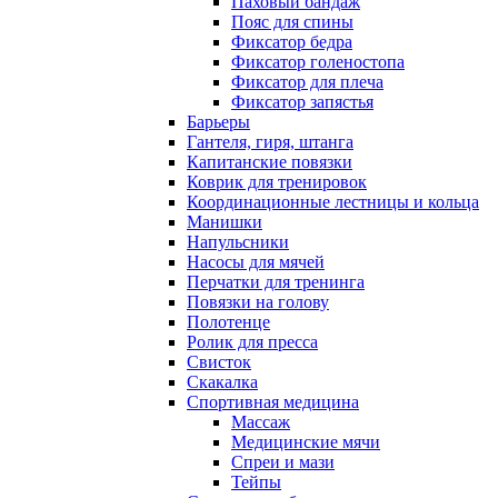
Паховый бандаж
Пояс для спины
Фиксатор бедра
Фиксатор голеностопа
Фиксатор для плеча
Фиксатор запястья
Барьеры
Гантеля, гиря, штанга
Капитанские повязки
Коврик для тренировок
Координационные лестницы и кольца
Манишки
Напульсники
Насосы для мячей
Перчатки для тренинга
Повязки на голову
Полотенце
Ролик для пресса
Свисток
Скакалка
Спортивная медицина
Массаж
Медицинские мячи
Спреи и мази
Тейпы