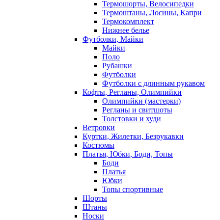
Термошорты, Велосипедки
Термоштаны, Лосины, Капри
Термокомплект
Нижнее белье
Футболки, Майки
Майки
Поло
Рубашки
Футболки
Футболки с длинным рукавом
Кофты, Регланы, Олимпийки
Олимпийки (мастерки)
Регланы и свитшоты
Толстовки и худи
Ветровки
Куртки, Жилетки, Безрукавки
Костюмы
Платья, Юбки, Боди, Топы
Боди
Платья
Юбки
Топы спортивные
Шорты
Штаны
Носки