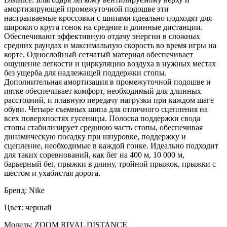
амортизирующей промежуточной подошве эти
настраиваемые кроссовки с шипами идеально подходят для
широкого круга гонок на средние и длинные дистанции.
Обеспечивают эффективную отдачу энергии в сложных
средних раундах и максимальную скорость во время игры на
корте. Однослойный сетчатый материал обеспечивает
ощущение легкости и циркуляцию воздуха в нужных местах
без ущерба для надлежащей поддержки стопы.
Дополнительная амортизация в промежуточной подошве и
пятке обеспечивает комфорт, необходимый для длинных
расстояний, и плавную передачу нагрузки при каждом шаге
обуви. Четыре съемных шипа для отличного сцепления на
всех поверхностях гусеницы. Полоска поддержки свода
стопы стабилизирует среднюю часть стопы, обеспечивая
динамическую посадку при шнуровке, поддержку и
сцепление, необходимые в каждой гонке. Идеально подходит
для таких соревнований, как бег на 400 м, 10 000 м,
барьерный бег, прыжки в длину, тройной прыжок, прыжки с
шестом и ухабистая дорога.
Бренд: Nike
Цвет: черный
Модель: ZOOM RIVAL DISTANCE