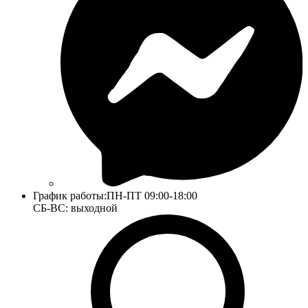
График работы:
ПН-ПТ 09:00-18:00
СБ-ВС: выходной