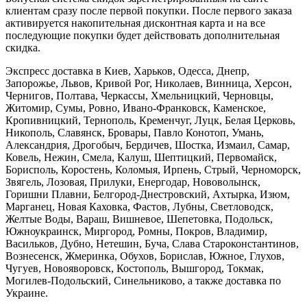
клиентам сразу после первой покупки. После первого заказа
активируется накопительная дисконтная карта и на все
последующие покупки будет действовать дополнительная
скидка.
Экспресс доставка в Киев, Харьков, Одесса, Днепр,
Запорожье, Львов, Кривой Рог, Николаев, Винница, Херсон,
Чернигов, Полтава, Черкассы, Хмельницкий, Черновцы,
Житомир, Сумы, Ровно, Ивано-Франковск, Каменское,
Кропивницкий, Тернополь, Кременчуг, Луцк, Белая Церковь,
Никополь, Славянск, Бровары, Павло Конотоп, Умань,
Александрия, Дрогобыч, Бердичев, Шостка, Измаил, Самар,
Ковель, Нежин, Смела, Калуш, Шептицкий, Первомайск,
Борисполь, Коростень, Коломыя, Ирпень, Стрый, Черноморск,
Звягель, Лозовая, Прилуки, Енергодар, Нововолынск,
Горишни Плавни, Белгород-Днестровский, Ахтырка, Изюм,
Марганец, Новая Каховка, Фастов, Лубны, Светловодск,
Желтые Воды, Вараш, Вишневое, Шепетовка, Подольск,
Южноукраинск, Миргород, Ромны, Покров, Владимир,
Васильков, Дубно, Нетешин, Буча, Слава Староконстантинов,
Вознесенск, Жмеринка, Обухов, Борислав, Южное, Глухов,
Чугуев, Новояворовск, Костополь, Вышгород, Токмак,
Могилев-Подольский, Синельниково, а также доставка по
Украине.