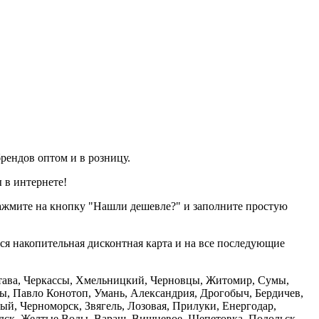
рендов оптом и в розницу.
 в интернете!
нажмите на кнопку "Нашли дешевле?" и заполните простую
тся накопительная дисконтная карта и на все последующие
олтава, Черкассы, Хмельницкий, Черновцы, Житомир, Сумы,
ы, Павло Конотоп, Умань, Александрия, Дрогобыч, Бердичев,
й, Черноморск, Звягель, Лозовая, Прилуки, Енергодар,
дск, Желтые Воды, Вараш, Вишневое, Шепетовка, Подольск,