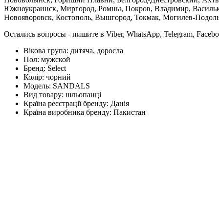
Южноукраинск, Миргород, Ромны, Покров, Владимир, Васильков
Новояворовск, Костополь, Вышгород, Токмак, Могилев-Подольс
Остались вопросы - пишите в Viber, WhatsApp, Telegram, Faceb
Вікова група:
дитяча, доросла
Пол:
мужской
Бренд:
Select
Колір:
чорний
Модель:
SANDALS
Вид товару:
шльопанці
Країна реєстрації бренду:
Данія
Країна виробника бренду:
Пакистан