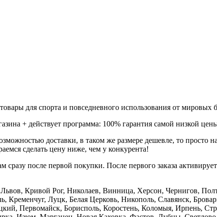
товары для спорта и повседневного использования от мировых б
газина + действует программа: 100% гарантия самой низкой цены
зможностью доставки, в таком же размере дешевле, то просто 
аемся сделать цену ниже, чем у конкурента!
м сразу после первой покупки. После первого заказа активируе
е, Львов, Кривой Рог, Николаев, Винница, Херсон, Чернигов, П
, Кременчуг, Луцк, Белая Церковь, Никополь, Славянск, Бровар
кий, Первомайск, Борисполь, Коростень, Коломыя, Ирпень, Стры
ка, Изюм, Марганец, Новая Каховка, Фастов, Лубны, Светлово