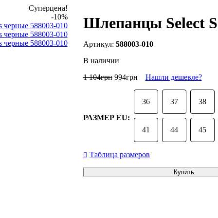
Суперцена!
-10%
Шлепанцы Select S
588003-010
В наличии
1 104
грн
994
грн
Нашли дешевле?
36
37
38
РАЗМЕР EU:
41
44
45
Таблица размеров
Купить