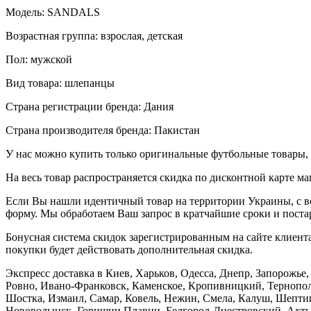
Модель: SANDALS
Возрастная группа: взрослая, детская
Пол: мужской
Вид товара: шлепанцы
Страна регистрации бренда: Дания
Страна производителя бренда: Пакистан
У нас можно купить только оригинальные футбольные товары, 
На весь товар распространяется скидка по дисконтной карте ма
Если Вы нашли идентичный товар на территории Украины, с во
форму. Мы обработаем Ваш запрос в кратчайшие сроки и постар
Бонусная система скидок зарегистрированным на сайте клиента
покупки будет действовать дополнительная скидка.
Экспресс доставка в Киев, Харьков, Одесса, Днепр, Запорожь
Ровно, Ивано-Франковск, Каменское, Кропивницкий, Тернополь
Шостка, Измаил, Самар, Ковель, Нежин, Смела, Калуш, Шептиц
Нововолынск, Горишни Плавни, Белгород-Днестровский, Ахтыр