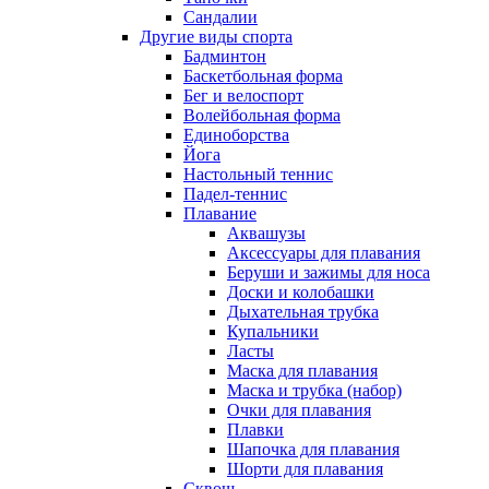
Сандалии
Другие виды спорта
Бадминтон
Баскетбольная форма
Бег и велоспорт
Волейбольная форма
Единоборства
Йога
Настольный теннис
Падел-теннис
Плавание
Аквашузы
Аксессуары для плавания
Беруши и зажимы для носа
Доски и колобашки
Дыхательная трубка
Купальники
Ласты
Маска для плавания
Маска и трубка (набор)
Очки для плавания
Плавки
Шапочка для плавания
Шорти для плавания
Сквош