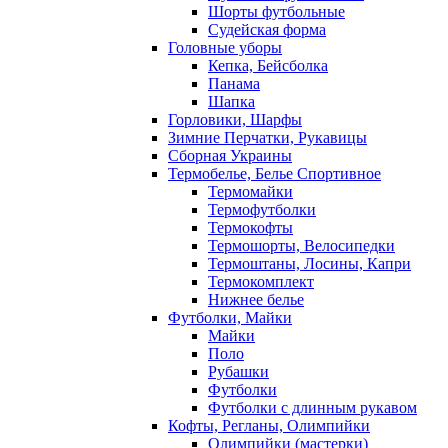
Шорты футбольные
Судейская форма
Головные уборы
Кепка, Бейсболка
Панама
Шапка
Горловики, Шарфы
Зимние Перчатки, Рукавицы
Сборная Украины
Термобелье, Белье Спортивное
Термомайки
Термофутболки
Термокофты
Термошорты, Велосипедки
Термоштаны, Лосины, Капри
Термокомплект
Нижнее белье
Футболки, Майки
Майки
Поло
Рубашки
Футболки
Футболки с длинным рукавом
Кофты, Регланы, Олимпийки
Олимпийки (мастерки)