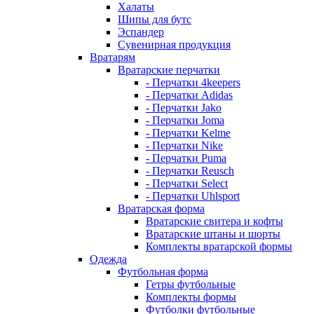
Халаты
Шипы для бутс
Эспандер
Сувенирная продукция
Вратарям
Вратарские перчатки
- Перчатки 4keepers
- Перчатки Adidas
- Перчатки Jako
- Перчатки Joma
- Перчатки Kelme
- Перчатки Nike
- Перчатки Puma
- Перчатки Reusch
- Перчатки Select
- Перчатки Uhlsport
Вратарская форма
Вратарские свитера и кофты
Вратарские штаны и шорты
Комплекты вратарской формы
Одежда
Футбольная форма
Гетры футбольные
Комплекты формы
Футболки футбольные