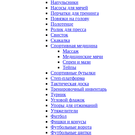
Напульсники
Насосы для мячей
Перчатки для тренинга
Повязки на голову
Полотенце
Ролик для пресса
Свисток
Скакалка
Спортивная медицина
Массаж
Медицинские мячи
Спреи и мази
Тейпы
Спортивные бутылки
Степ-платформа
Тактическая доска
Тренировочный инвентарь
Турник
Угловой флажок
Упоры для отжиманий
Утяжелители
Фитбол
Фишки и конусы
Футбольные ворота
Футбольные щитки