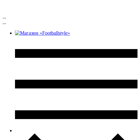
...
...