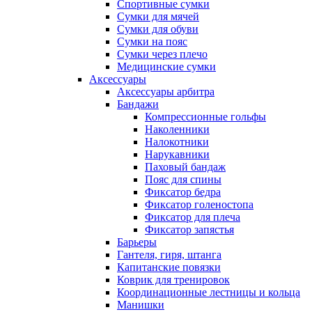
Спортивные сумки
Сумки для мячей
Сумки для обуви
Сумки на пояс
Сумки через плечо
Медицинские сумки
Аксессуары
Аксессуары арбитра
Бандажи
Компрессионные гольфы
Наколенники
Налокотники
Нарукавники
Паховый бандаж
Пояс для спины
Фиксатор бедра
Фиксатор голеностопа
Фиксатор для плеча
Фиксатор запястья
Барьеры
Гантеля, гиря, штанга
Капитанские повязки
Коврик для тренировок
Координационные лестницы и кольца
Манишки