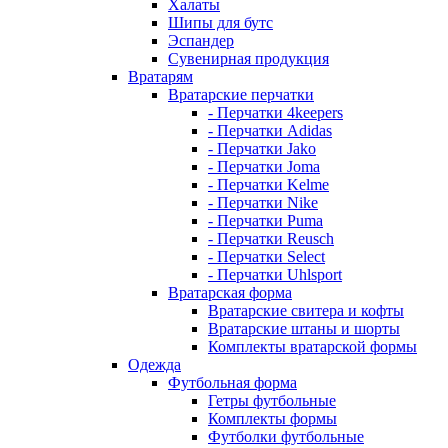
Халаты
Шипы для бутс
Эспандер
Сувенирная продукция
Вратарям
Вратарские перчатки
- Перчатки 4keepers
- Перчатки Adidas
- Перчатки Jako
- Перчатки Joma
- Перчатки Kelme
- Перчатки Nike
- Перчатки Puma
- Перчатки Reusch
- Перчатки Select
- Перчатки Uhlsport
Вратарская форма
Вратарские свитера и кофты
Вратарские штаны и шорты
Комплекты вратарской формы
Одежда
Футбольная форма
Гетры футбольные
Комплекты формы
Футболки футбольные