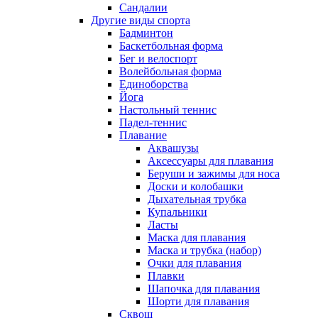
Сандалии
Другие виды спорта
Бадминтон
Баскетбольная форма
Бег и велоспорт
Волейбольная форма
Единоборства
Йога
Настольный теннис
Падел-теннис
Плавание
Аквашузы
Аксессуары для плавания
Беруши и зажимы для носа
Доски и колобашки
Дыхательная трубка
Купальники
Ласты
Маска для плавания
Маска и трубка (набор)
Очки для плавания
Плавки
Шапочка для плавания
Шорти для плавания
Сквош