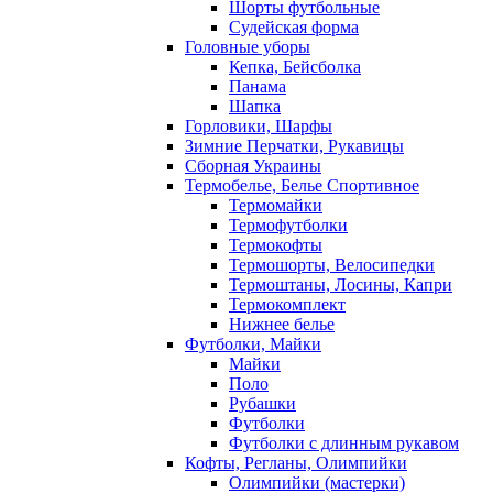
Шорты футбольные
Судейская форма
Головные уборы
Кепка, Бейсболка
Панама
Шапка
Горловики, Шарфы
Зимние Перчатки, Рукавицы
Сборная Украины
Термобелье, Белье Спортивное
Термомайки
Термофутболки
Термокофты
Термошорты, Велосипедки
Термоштаны, Лосины, Капри
Термокомплект
Нижнее белье
Футболки, Майки
Майки
Поло
Рубашки
Футболки
Футболки с длинным рукавом
Кофты, Регланы, Олимпийки
Олимпийки (мастерки)