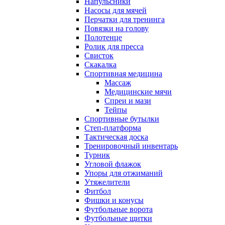
Напульсники
Насосы для мячей
Перчатки для тренинга
Повязки на голову
Полотенце
Ролик для пресса
Свисток
Скакалка
Спортивная медицина
Массаж
Медицинские мячи
Спреи и мази
Тейпы
Спортивные бутылки
Степ-платформа
Тактическая доска
Тренировочный инвентарь
Турник
Угловой флажок
Упоры для отжиманий
Утяжелители
Фитбол
Фишки и конусы
Футбольные ворота
Футбольные щитки