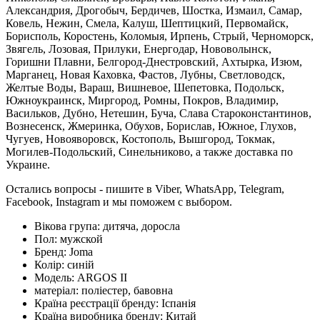
Александрия, Дрогобыч, Бердичев, Шостка, Измаил, Самар,
Ковель, Нежин, Смела, Калуш, Шептицкий, Первомайск,
Борисполь, Коростень, Коломыя, Ирпень, Стрый, Черноморск,
Звягель, Лозовая, Прилуки, Енергодар, Нововолынск,
Горишни Плавни, Белгород-Днестровский, Ахтырка, Изюм,
Марганец, Новая Каховка, Фастов, Лубны, Светловодск,
Желтые Воды, Вараш, Вишневое, Шепетовка, Подольск,
Южноукраинск, Миргород, Ромны, Покров, Владимир,
Васильков, Дубно, Нетешин, Буча, Слава Староконстантинов,
Вознесенск, Жмеринка, Обухов, Борислав, Южное, Глухов,
Чугуев, Новояворовск, Костополь, Вышгород, Токмак,
Могилев-Подольский, Синельниково, а также доставка по
Украине.
Остались вопросы - пишите в Viber, WhatsApp, Telegram,
Facebook, Instagram и мы поможем с выбором.
Вікова група:
дитяча, доросла
Пол:
мужской
Бренд:
Joma
Колір:
синій
Модель:
ARGOS II
матеріал:
поліестер, бавовна
Країна реєстрації бренду:
Іспанія
Країна виробника бренду:
Китай