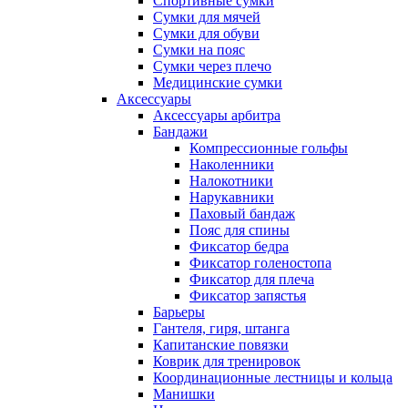
Спортивные сумки
Сумки для мячей
Сумки для обуви
Сумки на пояс
Сумки через плечо
Медицинские сумки
Аксессуары
Аксессуары арбитра
Бандажи
Компрессионные гольфы
Наколенники
Налокотники
Нарукавники
Паховый бандаж
Пояс для спины
Фиксатор бедра
Фиксатор голеностопа
Фиксатор для плеча
Фиксатор запястья
Барьеры
Гантеля, гиря, штанга
Капитанские повязки
Коврик для тренировок
Координационные лестницы и кольца
Манишки