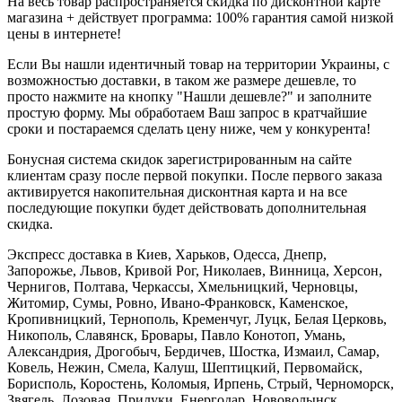
На весь товар распространяется скидка по дисконтной карте
магазина + действует программа: 100% гарантия самой низкой
цены в интернете!
Если Вы нашли идентичный товар на территории Украины, с
возможностью доставки, в таком же размере дешевле, то
просто нажмите на кнопку "Нашли дешевле?" и заполните
простую форму. Мы обработаем Ваш запрос в кратчайшие
сроки и постараемся сделать цену ниже, чем у конкурента!
Бонусная система скидок зарегистрированным на сайте
клиентам сразу после первой покупки. После первого заказа
активируется накопительная дисконтная карта и на все
последующие покупки будет действовать дополнительная
скидка.
Экспресс доставка в Киев, Харьков, Одесса, Днепр,
Запорожье, Львов, Кривой Рог, Николаев, Винница, Херсон,
Чернигов, Полтава, Черкассы, Хмельницкий, Черновцы,
Житомир, Сумы, Ровно, Ивано-Франковск, Каменское,
Кропивницкий, Тернополь, Кременчуг, Луцк, Белая Церковь,
Никополь, Славянск, Бровары, Павло Конотоп, Умань,
Александрия, Дрогобыч, Бердичев, Шостка, Измаил, Самар,
Ковель, Нежин, Смела, Калуш, Шептицкий, Первомайск,
Борисполь, Коростень, Коломыя, Ирпень, Стрый, Черноморск,
Звягель, Лозовая, Прилуки, Енергодар, Нововолынск,