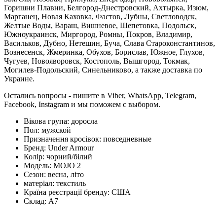
Горишни Плавни, Белгород-Днестровский, Ахтырка, Изюм,
Марганец, Новая Каховка, Фастов, Лубны, Светловодск,
Желтые Воды, Вараш, Вишневое, Шепетовка, Подольск,
Южноукраинск, Миргород, Ромны, Покров, Владимир,
Васильков, Дубно, Нетешин, Буча, Слава Староконстантинов,
Вознесенск, Жмеринка, Обухов, Борислав, Южное, Глухов,
Чугуев, Новояворовск, Костополь, Вышгород, Токмак,
Могилев-Подольский, Синельниково, а также доставка по
Украине.
Остались вопросы - пишите в Viber, WhatsApp, Telegram,
Facebook, Instagram и мы поможем с выбором.
Вікова група:
доросла
Пол:
мужской
Призначення кросівок:
повседневные
Бренд:
Under Armour
Колір:
чорний/білий
Модель:
MOJO 2
Сезон:
весна, літо
матеріал:
текстиль
Країна реєстрації бренду:
США
Склад:
А7