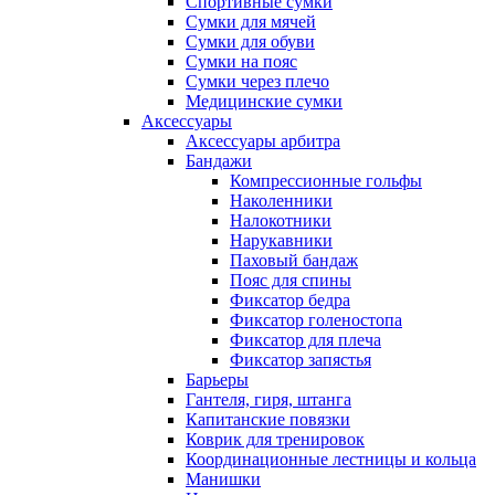
Спортивные сумки
Сумки для мячей
Сумки для обуви
Сумки на пояс
Сумки через плечо
Медицинские сумки
Аксессуары
Аксессуары арбитра
Бандажи
Компрессионные гольфы
Наколенники
Налокотники
Нарукавники
Паховый бандаж
Пояс для спины
Фиксатор бедра
Фиксатор голеностопа
Фиксатор для плеча
Фиксатор запястья
Барьеры
Гантеля, гиря, штанга
Капитанские повязки
Коврик для тренировок
Координационные лестницы и кольца
Манишки