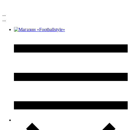
...
...