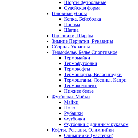
Шорты футбольные
Судейская форма
Головные уборы
Кепка, Бейсболка
Панама
Шапка
Горловики, Шарфы
Зимние Перчатки, Рукавицы
Сборная Украины
Термобелье, Белье Спортивное
Термомайки
Термофутболки
Термокофты
Термошорты, Велосипедки
Термоштаны, Лосины, Капри
Термокомплект
Нижнее белье
Футболки, Майки
Майки
Поло
Рубашки
Футболки
Футболки с длинным рукавом
Кофты, Регланы, Олимпийки
Олимпийки (мастерки)