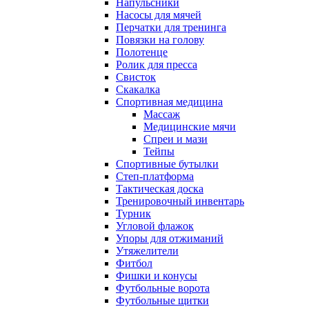
Напульсники
Насосы для мячей
Перчатки для тренинга
Повязки на голову
Полотенце
Ролик для пресса
Свисток
Скакалка
Спортивная медицина
Массаж
Медицинские мячи
Спреи и мази
Тейпы
Спортивные бутылки
Степ-платформа
Тактическая доска
Тренировочный инвентарь
Турник
Угловой флажок
Упоры для отжиманий
Утяжелители
Фитбол
Фишки и конусы
Футбольные ворота
Футбольные щитки