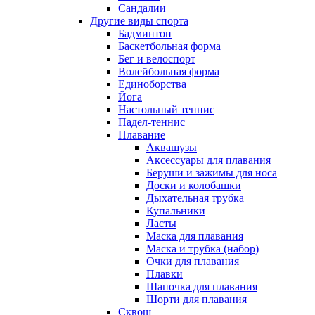
Сандалии
Другие виды спорта
Бадминтон
Баскетбольная форма
Бег и велоспорт
Волейбольная форма
Единоборства
Йога
Настольный теннис
Падел-теннис
Плавание
Аквашузы
Аксессуары для плавания
Беруши и зажимы для носа
Доски и колобашки
Дыхательная трубка
Купальники
Ласты
Маска для плавания
Маска и трубка (набор)
Очки для плавания
Плавки
Шапочка для плавания
Шорти для плавания
Сквош