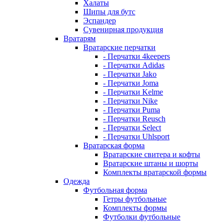
Халаты
Шипы для бутс
Эспандер
Сувенирная продукция
Вратарям
Вратарские перчатки
- Перчатки 4keepers
- Перчатки Adidas
- Перчатки Jako
- Перчатки Joma
- Перчатки Kelme
- Перчатки Nike
- Перчатки Puma
- Перчатки Reusch
- Перчатки Select
- Перчатки Uhlsport
Вратарская форма
Вратарские свитера и кофты
Вратарские штаны и шорты
Комплекты вратарской формы
Одежда
Футбольная форма
Гетры футбольные
Комплекты формы
Футболки футбольные