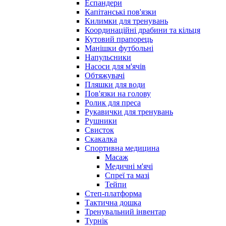
Еспандери
Капітанські пов'язки
Килимки для тренувань
Координаційні драбини та кільця
Кутовий прапорець
Манішки футбольні
Напульсники
Насоси для м'ячів
Обтяжувачі
Пляшки для води
Пов'язки на голову
Ролик для преса
Рукавички для тренувань
Рушники
Свисток
Скакалка
Спортивна медицина
Масаж
Медичні м'ячі
Спреї та мазі
Тейпи
Степ-платформа
Тактична дошка
Тренувальний інвентар
Турнік