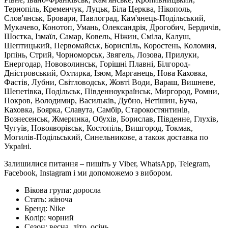
Тернопіль, Кременчук, Луцьк, Біла Церква, Нікополь,
Слов'янськ, Бровари, Павлоград, Кам'янець-Подільський,
Мукачево, Конотоп, Умань, Олександрія, Дрогобич, Бердичів,
Шостка, Ізмаїл, Самар, Ковель, Ніжин, Сміла, Калуш,
Шептицький, Первомайськ, Бориспіль, Коростень, Коломия,
Ірпінь, Стрий, Чорноморськ, Звягель, Лозова, Прилуки,
Енергодар, Нововолинськ, Горішні Плавні, Білгород-
Дністровський, Охтирка, Ізюм, Марганець, Нова Каховка,
Фастів, Лубни, Світловодськ, Жовті Води, Вараш, Вишневе,
Шепетівка, Подільськ, Південноукраїнськ, Миргород, Ромни,
Покров, Володимир, Васильків, Дубно, Нетішин, Буча,
Каховка, Боярка, Славута, Самбір, Старокостянтинів,
Вознесенськ, Жмеринка, Обухів, Борислав, Південне, Глухів,
Чугуїв, Новояворівськ, Костопіль, Вишгород, Токмак,
Могилів-Подільський, Синельникове, а також доставка по
Україні.
Залишилися питання – пишіть у Viber, WhatsApp, Telegram,
Facebook, Instagram і ми допоможемо з вибором.
Вікова група:
доросла
Стать:
жіноча
Бренд:
Nike
Колір:
чорний
Сезон:
весна, літо, осінь