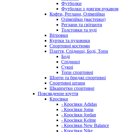
Футболки
Футболки з довгим рукавом
Кофти, Реглани, Олімпійки
Олімпійки (мастерки)
Реглани та світшоти
Толстовки та худі
Вітровки
Куртки та пуховики
Спортивні костюми
Плаття, Спідниці, Боді, Топи
Боді
Спідниці
Сукні
Топи спортивні
Шорти та бриджі спортивні
Спортивні штани
Шкарпетки спортивні
Повсякденне взуття
Кросівки
- Кросівки Adidas
- Кросівки Joma
- Кросівки Jordan
- Кросівки Kelme
- Кросівки New Balance
- Кросівки Nike