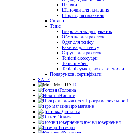
Плавки
Шапочки для плавання
Шорти для плавання
Сквош
Теніс
Віброгасник для ракеток
Обмотка для ракеток
Одяг для тенісу
Ракетка для тенісу
Струна для ракеток
Тенісні аксесуари
Тенісні мʼячі
Тенісні сумки, рюкзаки, чохли
Подарункові сертифікати
SALE
Мова
UA
RU
Головна
Новини
Програма лояльності
Про магазин
Доставка
Оплата
Обмін/Повернення
Розміри
Контакти