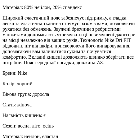
Матеріал: 80% нейлон, 20% спандекс
Широкий еластичний пояс забезпечує підтримку, а гладка,
легка та еластична тканина струмує разом з вами, дозволяючи
рухатися без обмежень. Звужені брючини з ребристими
манжетами допомагають утримувати ці невимушені джоггери
на місці незалежно від ваших рухів. Технологія Nike Dri-FIT
відводить піт від шкіри, прискорюючи його випаровування,
допомагаючи вам залишатися сухим та почуватися
комфортно. Вкладні кишені дозволяють швидко зберігати все
потрібне. Пояс середньої посадки, довжина 7/8.
Бренд: Nike
Колір: чорний
Вікова група: доросла
Стать: жіноча
Наявність кишень: є
Сезон: весна, літо, осінь
Матеріал: нейлон, еластан