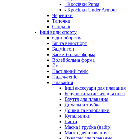
- Кросівки Puma
- Кросівки Under Armour
Черевики
Тапочки
Сандалії
Інші види спорту
Єдиноборства
Біг та велоспорт
Бадмінтон
Баскетбольна форма
Волейбольна форма
Йога
Настільний теніс
Падел-теніс
Плавання
Інші аксесуари для плавання
Беруші та затискачі для носа
Взуття для плавання
Дихальна трубка
Дошки та колобашки
Купальники
Ласти
Маска і трубка (набір)
Маска для плавання
Окуляри для плавання