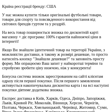
Країна реєстрації бренду: США
У нас можна купити тільки оригінальні футбольні товари,
товари для спорту та повсякденного використання від
світових брендів гуртом та у роздріб.
На весь товар поширюється знижка по дисконтній карті
магазину + діє програма: 100% гарантія найнижчої ціни в
інтернеті!
Якщо Ви знайшли ідентичний товар на території України, з
можливістю доставки, в такому ж розмірі дешевше, то просто
натисніть кнопку "Знайшли дешевше?" та заповніть просту
форму. Ми опрацюємо Ваш запит у найкоротші терміни та
спробуємо зробити ціну нижчою, ніж у конкурента!
Бонусна система знижок зареєстрованим на сайті клієнтам
одразу після першої покупки. Після першого замовлення
активується накопичувальна дисконтна карта і на всі наступні
покупки діятиме додаткова знижка.
Експрес доставка в Київ, Харків, Одеса, Дніпро, Запоріжжя,
Львів, Кривий Ріг, Миколаїв, Вінниця, Херсон, Чернігів,
Полтава, Черкаси, Хмельницький, Чернівці, Житомир, Суми,
Рівне, Івано-Франківськ, Кам'янське, Кропивницький,