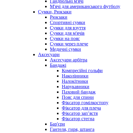
Гандбольні м'ячі
М'ячі для американського футболу
Сумки, Рюкзаки
Рюкзаки
Спортивні сумки
Сумки для взуття
Сумки для м'ячів
Сумки на пояс
Сумки через плече
Медичні сумки
Аксесуари
Аксесуари арбітра
Бандажі
Компресійні гольфи
Наколінники
Налокітники
Нарукавники
Паховий бандаж
Пояс для спини
Фіксатор гомілкостопу
Фіксатор для плеча
Фіксатор запʼястя
Фіксатор стегна
Бар'єри
Гантеля, гиря, штанга