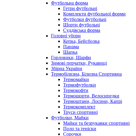
Футбольна форма
Гетри футбольні
Комплекти футбольної форми
Футболки футбольні
Шорти футбольні
Суддівська форма
Головні убори
Кепка, Бейсболка
Панама
Шапка
Горловики, Шарфи
Зимові перчатки, Рукавиці
Збірна України
Термобілизна, Білизна Спортивна
Термомайки
Термофутболки
Термокофти
Термошорти, Велосипедки
Термоштани, Лосини, Капрі
Термокомплект
Труси спортивні
Футболки, Майки
Майки та безрукавки спортивні
Поло та теніски
Сорочки