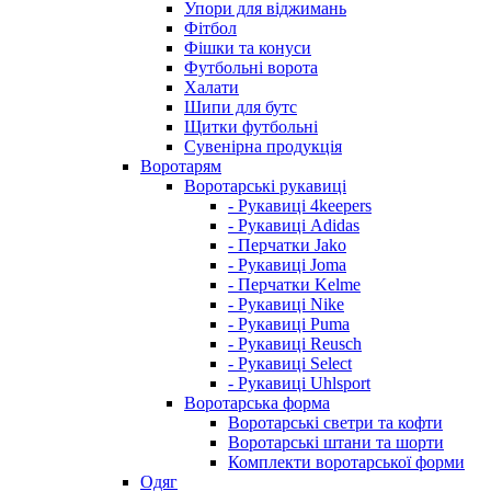
Упори для віджимань
Фітбол
Фішки та конуси
Футбольні ворота
Халати
Шипи для бутс
Щитки футбольні
Сувенірна продукція
Воротарям
Воротарські рукавиці
- Рукавиці 4keepers
- Рукавиці Adidas
- Перчатки Jako
- Рукавиці Joma
- Перчатки Kelme
- Рукавиці Nike
- Рукавиці Puma
- Рукавиці Reusch
- Рукавиці Select
- Рукавиці Uhlsport
Воротарська форма
Воротарські светри та кофти
Воротарські штани та шорти
Комплекти воротарської форми
Одяг