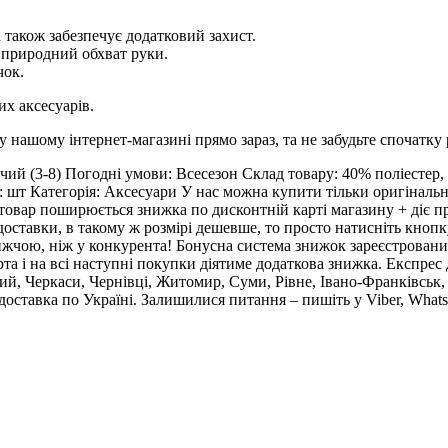
 також забезпечує додатковий захист.
 природний обхват руки.
чок.
их аксесуарів.
шому інтернет-магазині прямо зараз, та не забудьте спочатку р
чий (3-8) Погодні умови: Всесезон Склад товару: 40% поліестер
 шт Категорія: Аксесуари У нас можна купити тільки оригінальн
ь товар поширюється знижка по дисконтній карті магазину + діє 
доставки, в такому ж розмірі дешевше, то просто натисніть кно
жчою, ніж у конкурента! Бонусна система знижок зареєстрованим 
 і на всі наступні покупки діятиме додаткова знижка. Експрес д
ий, Черкаси, Чернівці, Житомир, Суми, Рівне, Івано-Франківськ
оставка по Україні. Залишилися питання – пишіть у Viber, Whats