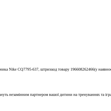
ника Nike CQ7795-637, штрихкод товару 196608262466(у наявності
нуть незамінним партнером вашої дитини на тренуваннях та ігр