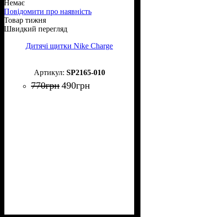
Немає
Повідомити про наявність
Товар тижня
Швидкий перегляд
Дитячі щитки Nike Charge
SP2165-010
770
грн
490
грн