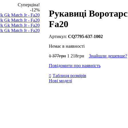
Суперціна!
-12%
Рукавиці Воротарсь
Fa20
CQ7795-637-1002
Немає в наявності
1 377
грн
1 218
грн
Знайшли дешевше?
Повідомити про наявність
Таблиця розмірів
Нові моделі