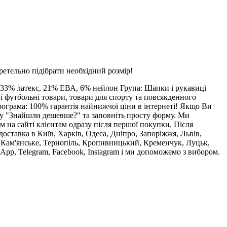
етельно підібрати необхідний розмір!
, 33% латекс, 21% ЕВА, 6% нейлон Група: Шапки і рукавиці
і футбольні товари, товари для спорту та повсякденного
програма: 100% гарантія найнижчої ціни в інтернеті! Якщо Ви
пку "Знайшли дешевше?" та заповніть просту форму. Ми
на сайті клієнтам одразу після першої покупки. Після
оставка в Київ, Харків, Одеса, Дніпро, Запоріжжя, Львів,
, Кам'янське, Тернопіль, Кропивницький, Кременчук, Луцьк,
App, Telegram, Facebook, Instagram і ми допоможемо з вибором.