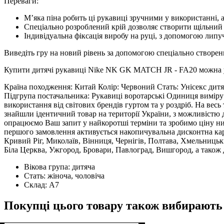
Переваги:
М’яка піна робить ці рукавиці зручними у використанні, а
Спеціально розроблений крій дозволяє створити щільний
Індивідуальна фіксація виробу на руці, з допомогою липу
Виведіть гру на новий рівень за допомогою спеціально створен
Купити дитячі рукавиці Nike NK GK MATCH JR - FA20 можна у на
Країна походження: Китай Колір: Червоний Стать: Унісекс дитя
Підгрупа постачальника: Рукавиці воротарські Одиниця виміру:
використання від світових брендів гуртом та у роздріб. На вес
знайшли ідентичний товар на території України, з можливістю 
опрацюємо Ваш запит у найкоротші терміни та зробимо ціну ни
першого замовлення активується накопичувальна дисконтна карта
Кривий Ріг, Миколаїв, Вінниця, Чернігів, Полтава, Хмельницьк
Біла Церква, Ужгород, Бровари, Павлоград, Вишгород, а також д
Вікова група:
дитяча
Стать:
жіноча, чоловіча
Склад:
А7
Покупці цього товару також вибирають