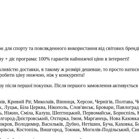
и для спорту та повсякденного використання від світових брендів
 + діє програма: 100% гарантія найнижчої ціни в інтернеті!
ливістю доставки, в такому ж розмірі дешевше, то просто натис
робити ціну нижчою, ніж у конкурента!
зу після першої покупки. Після першого замовлення активується 
вів, Кривий Ріг, Миколаїв, Вінниця, Херсон, Чернігів, Полтава,
 Луцьк, Біла Церква, Нікополь, Слов'янськ, Бровари, Павлоград
ль, Ніжин, Сміла, Калуш, Шептицький, Первомайськ, Бориспіль, К
ілгород-Дністровський, Охтирка, Ізюм, Марганець, Нова Каховка
кров, Володимир, Васильків, Дубно, Нетішин, Буча, Каховка, Бо
орівськ, Костопіль, Вишгород, Токмак, Могилів-Подільський, Син