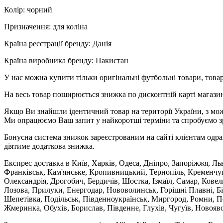
Колір: чорний
Призначення: для коліна
Країна реєстрації бренду: Данія
Країна виробника бренду: Пакистан
У нас можна купити тільки оригінальні футбольні товари, товар
На весь товар поширюється знижка по дисконтній карті магазину
Якщо Ви знайшли ідентичний товар на території України, з мож
Ми опрацюємо Ваш запит у найкоротші терміни та спробуємо з
Бонусна система знижок зареєстрованим на сайті клієнтам одра
діятиме додаткова знижка.
Експрес доставка в Київ, Харків, Одеса, Дніпро, Запоріжжя, Ль
Франківськ, Кам'янське, Кропивницький, Тернопіль, Кременчук,
Олександрія, Дрогобич, Бердичів, Шостка, Ізмаїл, Самар, Кове
Лозова, Прилуки, Енергодар, Нововолинськ, Горішні Плавні, Б
Шепетівка, Подільськ, Південноукраїнськ, Миргород, Ромни, По
Жмеринка, Обухів, Борислав, Південне, Глухів, Чугуїв, Новояв