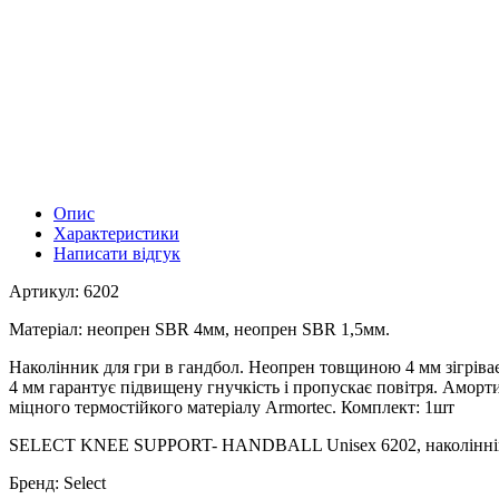
Опис
Характеристики
Написати відгук
Артикул: 6202
Матеріал: неопрен SBR 4мм, неопрен SBR 1,5мм.
Наколінник для гри в гандбол. Неопрен товщиною 4 мм зігріва
4 мм гарантує підвищену гнучкість і пропускає повітря. Аморти
міцного термостійкого матеріалу Armortec. Комплект: 1шт
SELECT KNEE SUPPORT- HANDBALL Unisex 6202, наколіннік 
Бренд: Select