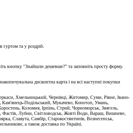
 гуртом та у роздріб.
ніть кнопку "Знайшли дешевше?" та заповніть просту форму.
накопичувальна дисконтна карта і на всі наступні покупки
 Черкаси, Хмельницький, Чернівці, Житомир, Суми, Рівне, Івано-
, Кам'янець-Подільський, Мукачево, Конотоп, Умань,
оростень, Коломия, Ірпінь, Стрий, Чорноморськ, Звягель,
, Фастів, Лубни, Світловодськ, Жовті Води, Вараш, Вишневе,
ярка, Славута, Самбір, Старокостянтинів, Вознесенськ,
ельникове, а також доставка по Україні.