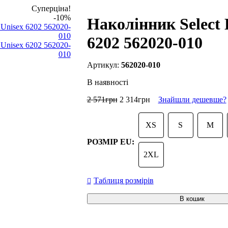
Суперціна!
-10%
Наколінник Select 
6202 562020-010
562020-010
В наявності
2 571
грн
2 314
грн
Знайшли дешевше?
XS
S
M
РОЗМІР EU:
2XL
Таблиця розмірів
В кошик