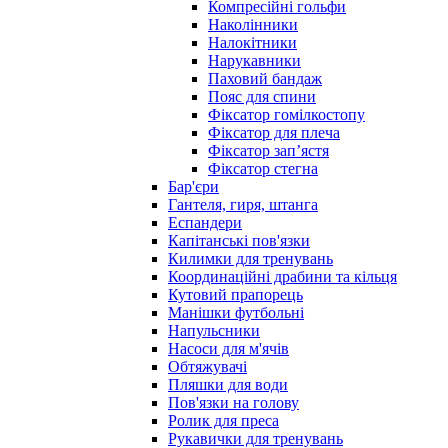
Компресійні гольфи
Наколінники
Налокітники
Нарукавники
Паховий бандаж
Пояс для спини
Фіксатор гомілкостопу
Фіксатор для плеча
Фіксатор запʼястя
Фіксатор стегна
Бар'єри
Гантеля, гиря, штанга
Еспандери
Капітанські пов'язки
Килимки для тренувань
Координаційні драбини та кільця
Кутовий прапорець
Манішки футбольні
Напульсники
Насоси для м'ячів
Обтяжувачі
Пляшки для води
Пов'язки на голову
Ролик для преса
Рукавички для тренувань