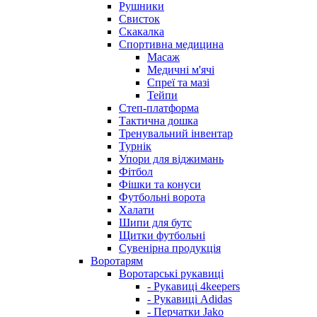
Рушники
Свисток
Скакалка
Спортивна медицина
Масаж
Медичні м'ячі
Спреї та мазі
Тейпи
Степ-платформа
Тактична дошка
Тренувальний інвентар
Турнік
Упори для віджимань
Фітбол
Фішки та конуси
Футбольні ворота
Халати
Шипи для бутс
Щитки футбольні
Сувенірна продукція
Воротарям
Воротарські рукавиці
- Рукавиці 4keepers
- Рукавиці Adidas
- Перчатки Jako