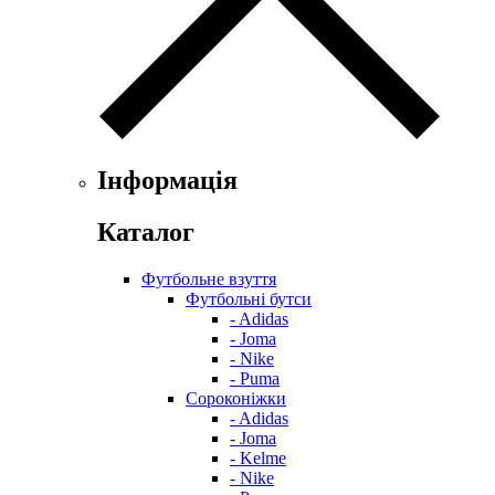
Інформація
Каталог
Футбольне взуття
Футбольні бутси
- Adidas
- Joma
- Nike
- Puma
Сороконіжки
- Adidas
- Joma
- Kelme
- Nike