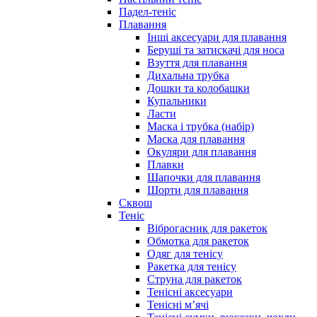
Падел-теніс
Плавання
Інші аксесуари для плавання
Беруші та затискачі для носа
Взуття для плавання
Дихальна трубка
Дошки та колобашки
Купальники
Ласти
Маска і трубка (набір)
Маска для плавання
Окуляри для плавання
Плавки
Шапочки для плавання
Шорти для плавання
Сквош
Теніс
Віброгасник для ракеток
Обмотка для ракеток
Одяг для тенісу
Ракетка для тенісу
Струна для ракеток
Тенісні аксесуари
Тенісні мʼячі