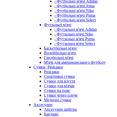
- Футбольні м'ячі Adidas
- Футбольні м'ячі Joma
- Футбольні м'ячі Nike
- Футбольні м'ячі Puma
- Футбольні м'ячі Select
Футзальні м'ячі
- Футзальні м'ячі Adidas
- Футзальні м'ячі Nike
- Футзальні м'ячі Puma
- Футзальні м'ячі Select
Баскетбольні м'ячі
Волейбольні м'ячі
Гандбольні м'ячі
М'ячі для американського футболу
Сумки, Рюкзаки
Рюкзаки
Спортивні сумки
Сумки для взуття
Сумки для м'ячів
Сумки на пояс
Сумки через плече
Медичні сумки
Аксесуари
Аксесуари арбітра
Бандажі