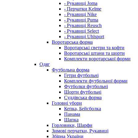
- Рукавиці Joma
- Перчатки Kelme
- Рукавиці Nike
- Рукавиці Puma
- Рукавиці Reusch
- Рукавиці Select
- Рукавиці Uhlsport
Воротарська форма
Воротарські светри та кофти
Воротарські штани та шорти
Комплекти воротарської форми
Одяг
Футбольна форма
Гетри футбольні
Комплекти футбольної форми
Футболки футбольні
Шорти футбольні
Суддівська форма
Головні убори
Кепка, Бейсболка
Панама
Шапка
Горловики, Шарфи
Зимові перчатки, Рукавиці
Збірна України