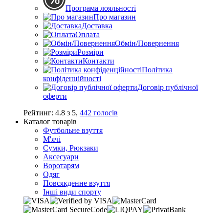
Програма лояльності
Про магазин
Доставка
Оплата
Обмін/Повернення
Розміри
Контакти
Політика
конфіденційності
Договір публічної
оферти
Рейтинг:
4.8
з
5
,
442
голосів
Каталог товарів
Футбольне взуття
М'ячі
Сумки, Рюкзаки
Аксесуари
Воротарям
Одяг
Повсякденне взуття
Інші види спорту