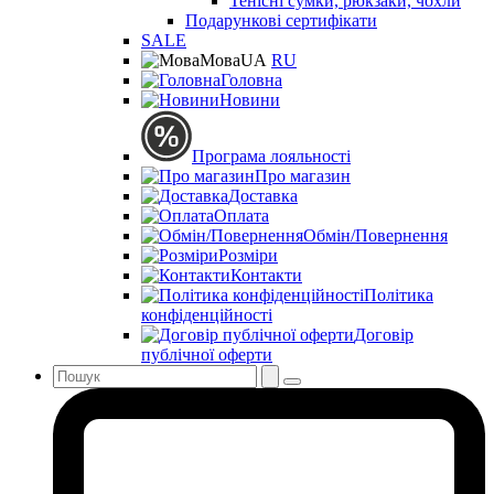
Тенісні сумки, рюкзаки, чохли
Подарункові сертифікати
SALE
Мова
UA
RU
Головна
Новини
Програма лояльності
Про магазин
Доставка
Оплата
Обмін/Повернення
Розміри
Контакти
Політика
конфіденційності
Договір
публічної оферти