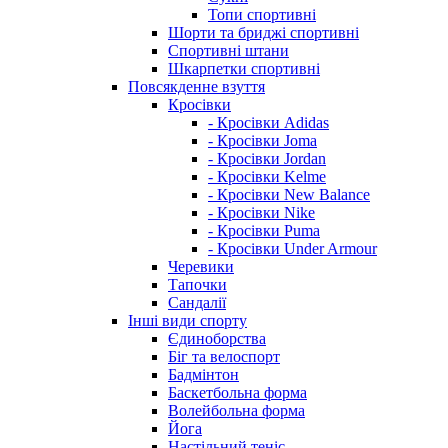
Топи спортивні
Шорти та бриджі спортивні
Спортивні штани
Шкарпетки спортивні
Повсякденне взуття
Кросівки
- Кросівки Adidas
- Кросівки Joma
- Кросівки Jordan
- Кросівки Kelme
- Кросівки New Balance
- Кросівки Nike
- Кросівки Puma
- Кросівки Under Armour
Черевики
Тапочки
Сандалії
Інші види спорту
Єдиноборства
Біг та велоспорт
Бадмінтон
Баскетбольна форма
Волейбольна форма
Йога
Настільний теніс