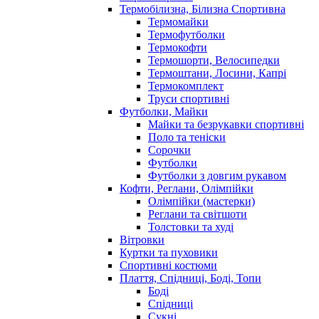
Термобілизна, Білизна Спортивна
Термомайки
Термофутболки
Термокофти
Термошорти, Велосипедки
Термоштани, Лосини, Капрі
Термокомплект
Труси спортивні
Футболки, Майки
Майки та безрукавки спортивні
Поло та теніски
Сорочки
Футболки
Футболки з довгим рукавом
Кофти, Реглани, Олімпійки
Олімпійки (мастерки)
Реглани та світшоти
Толстовки та худі
Вітровки
Куртки та пуховики
Спортивні костюми
Плаття, Спідниці, Боді, Топи
Боді
Спідниці
Сукні