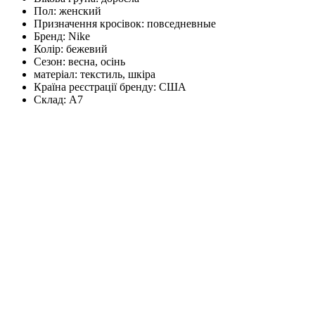
Пол:
женский
Призначення кросівок:
повседневные
Бренд:
Nike
Колір:
бежевий
Сезон:
весна, осінь
матеріал:
текстиль, шкіра
Країна реєстрації бренду:
США
Склад:
А7