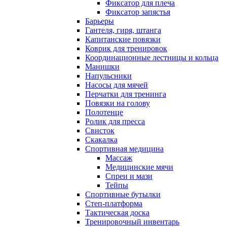
Фиксатор для плеча
Фиксатор запястья
Барьеры
Гантеля, гиря, штанга
Капитанские повязки
Коврик для тренировок
Координационные лестницы и кольца
Манишки
Напульсники
Насосы для мячей
Перчатки для тренинга
Повязки на голову
Полотенце
Ролик для пресса
Свисток
Скакалка
Спортивная медицина
Массаж
Медицинские мячи
Спреи и мази
Тейпы
Спортивные бутылки
Степ-платформа
Тактическая доска
Тренировочный инвентарь