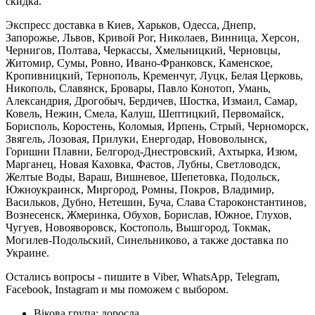
скидка.
Экспресс доставка в Киев, Харьков, Одесса, Днепр,
Запорожье, Львов, Кривой Рог, Николаев, Винница, Херсон,
Чернигов, Полтава, Черкассы, Хмельницкий, Черновцы,
Житомир, Сумы, Ровно, Ивано-Франковск, Каменское,
Кропивницкий, Тернополь, Кременчуг, Луцк, Белая Церковь,
Никополь, Славянск, Бровары, Павло Конотоп, Умань,
Александрия, Дрогобыч, Бердичев, Шостка, Измаил, Самар,
Ковель, Нежин, Смела, Калуш, Шептицкий, Первомайск,
Борисполь, Коростень, Коломыя, Ирпень, Стрый, Черноморск,
Звягель, Лозовая, Прилуки, Енергодар, Нововолынск,
Горишни Плавни, Белгород-Днестровский, Ахтырка, Изюм,
Марганец, Новая Каховка, Фастов, Лубны, Светловодск,
Желтые Воды, Вараш, Вишневое, Шепетовка, Подольск,
Южноукраинск, Миргород, Ромны, Покров, Владимир,
Васильков, Дубно, Нетешин, Буча, Слава Староконстантинов,
Вознесенск, Жмеринка, Обухов, Борислав, Южное, Глухов,
Чугуев, Новояворовск, Костополь, Вышгород, Токмак,
Могилев-Подольский, Синельниково, а также доставка по
Украине.
Остались вопросы - пишите в Viber, WhatsApp, Telegram,
Facebook, Instagram и мы поможем с выбором.
Вікова група:
доросла