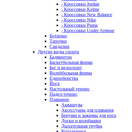
- Кроссовки Jordan
- Кроссовки Kelme
- Кроссовки New Balance
- Кроссовки Nike
- Кроссовки Puma
- Кроссовки Under Armour
Ботинки
Тапочки
Сандалии
Другие виды спорта
Бадминтон
Баскетбольная форма
Бег и велоспорт
Волейбольная форма
Единоборства
Йога
Настольный теннис
Падел-теннис
Плавание
Аквашузы
Аксессуары для плавания
Беруши и зажимы для носа
Доски и колобашки
Дыхательная трубка
Купальники