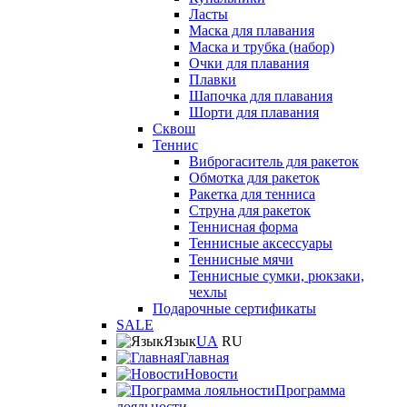
Ласты
Маска для плавания
Маска и трубка (набор)
Очки для плавания
Плавки
Шапочка для плавания
Шорти для плавания
Сквош
Теннис
Виброгаситель для ракеток
Обмотка для ракеток
Ракетка для тенниса
Струна для ракеток
Теннисная форма
Теннисные аксессуары
Теннисные мячи
Теннисные сумки, рюкзаки,
чехлы
Подарочные сертификаты
SALE
Язык
UA
RU
Главная
Новости
Программа
лояльности