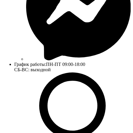
График работы:
ПН-ПТ 09:00-18:00
СБ-ВС: выходной