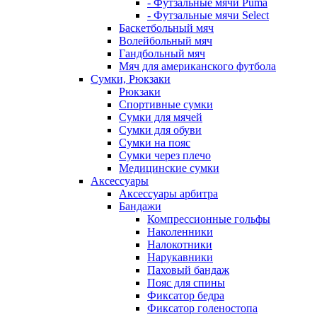
- Футзальные мячи Puma
- Футзальные мячи Select
Баскетбольный мяч
Волейбольный мяч
Гандбольный мяч
Мяч для американского футбола
Сумки, Рюкзаки
Рюкзаки
Спортивные сумки
Сумки для мячей
Сумки для обуви
Сумки на пояс
Сумки через плечо
Медицинские сумки
Аксессуары
Аксессуары арбитра
Бандажи
Компрессионные гольфы
Наколенники
Налокотники
Нарукавники
Паховый бандаж
Пояс для спины
Фиксатор бедра
Фиксатор голеностопа