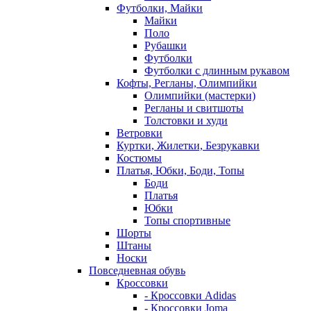
Футболки, Майки
Майки
Поло
Рубашки
Футболки
Футболки с длинным рукавом
Кофты, Регланы, Олимпийки
Олимпийки (мастерки)
Регланы и свитшоты
Толстовки и худи
Ветровки
Куртки, Жилетки, Безрукавки
Костюмы
Платья, Юбки, Боди, Топы
Боди
Платья
Юбки
Топы спортивные
Шорты
Штаны
Носки
Повседневная обувь
Кроссовки
- Кроссовки Adidas
- Кроссовки Joma