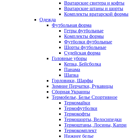
Вратарские свитера и кофты
Вратарские штаны и шорты
Комплекты вратарской формы
Одежда
Футбольная форма
Гетры футбольные
Комплекты формы
Футболки футбольные
Шорты футбольные
Судейская форма
Головные уборы
Кепка, Бейсболка
Панама
Шапка
Горловики, Шарфы
Зимние Перчатки, Рукавицы
Сборная Украины
Термобелье, Белье Спортивное
Термомайки
Термофутболки
Термокофты
Термошорты, Велосипедки
Термоштаны, Лосины, Капри
Термокомплект
Нижнее белье