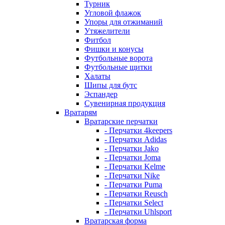
Турник
Угловой флажок
Упоры для отжиманий
Утяжелители
Фитбол
Фишки и конусы
Футбольные ворота
Футбольные щитки
Халаты
Шипы для бутс
Эспандер
Сувенирная продукция
Вратарям
Вратарские перчатки
- Перчатки 4keepers
- Перчатки Adidas
- Перчатки Jako
- Перчатки Joma
- Перчатки Kelme
- Перчатки Nike
- Перчатки Puma
- Перчатки Reusch
- Перчатки Select
- Перчатки Uhlsport
Вратарская форма