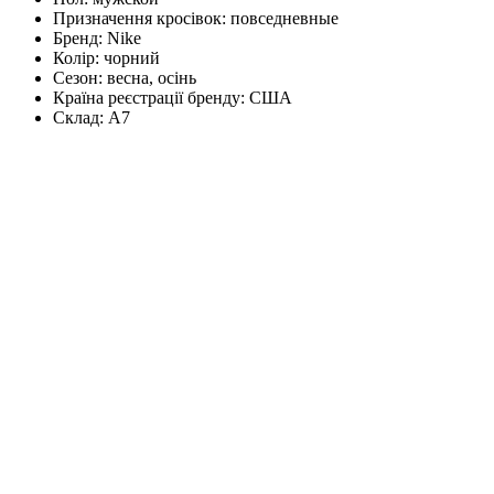
Призначення кросівок:
повседневные
Бренд:
Nike
Колір:
чорний
Сезон:
весна, осінь
Країна реєстрації бренду:
США
Склад:
А7