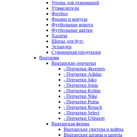
Упоры для отжиманий
Утяжелители
Фитбол
Фишки и конусы
Футбольные ворота
Футбольные щитки
Халаты
Шипы для бутс
Эспандер
Сувенирная продукция
Вратарям
Вратарские перчатки
- Перчатки 4keepers
- Перчатки Adidas
- Перчатки Jako
- Перчатки Joma
- Перчатки Kelme
- Перчатки Nike
- Перчатки Puma
- Перчатки Reusch
- Перчатки Select
- Перчатки Uhlsport
Вратарская форма
Вратарские свитера и кофты
Вратарские штаны и шорты