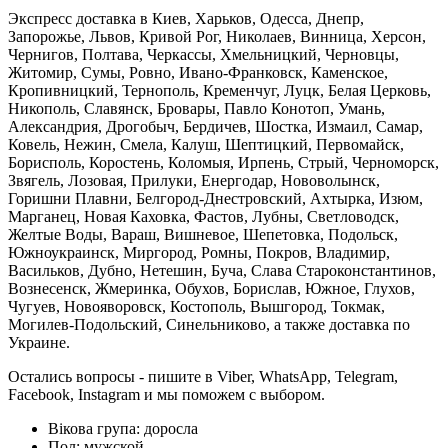
Экспресс доставка в Киев, Харьков, Одесса, Днепр,
Запорожье, Львов, Кривой Рог, Николаев, Винница, Херсон,
Чернигов, Полтава, Черкассы, Хмельницкий, Черновцы,
Житомир, Сумы, Ровно, Ивано-Франковск, Каменское,
Кропивницкий, Тернополь, Кременчуг, Луцк, Белая Церковь,
Никополь, Славянск, Бровары, Павло Конотоп, Умань,
Александрия, Дрогобыч, Бердичев, Шостка, Измаил, Самар,
Ковель, Нежин, Смела, Калуш, Шептицкий, Первомайск,
Борисполь, Коростень, Коломыя, Ирпень, Стрый, Черноморск,
Звягель, Лозовая, Прилуки, Енергодар, Нововолынск,
Горишни Плавни, Белгород-Днестровский, Ахтырка, Изюм,
Марганец, Новая Каховка, Фастов, Лубны, Светловодск,
Желтые Воды, Вараш, Вишневое, Шепетовка, Подольск,
Южноукраинск, Миргород, Ромны, Покров, Владимир,
Васильков, Дубно, Нетешин, Буча, Слава Староконстантинов,
Вознесенск, Жмеринка, Обухов, Борислав, Южное, Глухов,
Чугуев, Новояворовск, Костополь, Вышгород, Токмак,
Могилев-Подольский, Синельниково, а также доставка по
Украине.
Остались вопросы - пишите в Viber, WhatsApp, Telegram,
Facebook, Instagram и мы поможем с выбором.
Вікова група:
доросла
Пол:
мужской