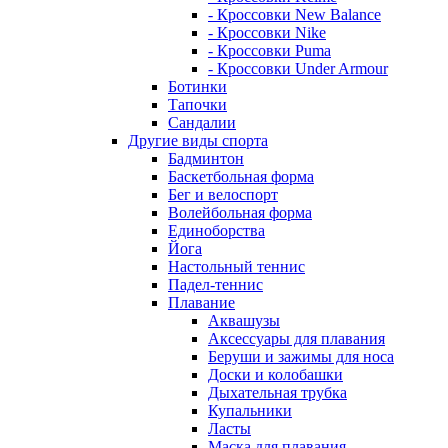
- Кроссовки New Balance
- Кроссовки Nike
- Кроссовки Puma
- Кроссовки Under Armour
Ботинки
Тапочки
Сандалии
Другие виды спорта
Бадминтон
Баскетбольная форма
Бег и велоспорт
Волейбольная форма
Единоборства
Йога
Настольный теннис
Падел-теннис
Плавание
Аквашузы
Аксессуары для плавания
Беруши и зажимы для носа
Доски и колобашки
Дыхательная трубка
Купальники
Ласты
Маска для плавания