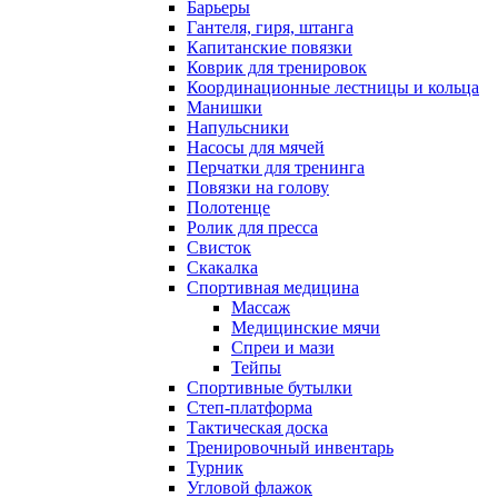
Барьеры
Гантеля, гиря, штанга
Капитанские повязки
Коврик для тренировок
Координационные лестницы и кольца
Манишки
Напульсники
Насосы для мячей
Перчатки для тренинга
Повязки на голову
Полотенце
Ролик для пресса
Свисток
Скакалка
Спортивная медицина
Массаж
Медицинские мячи
Спреи и мази
Тейпы
Спортивные бутылки
Степ-платформа
Тактическая доска
Тренировочный инвентарь
Турник
Угловой флажок