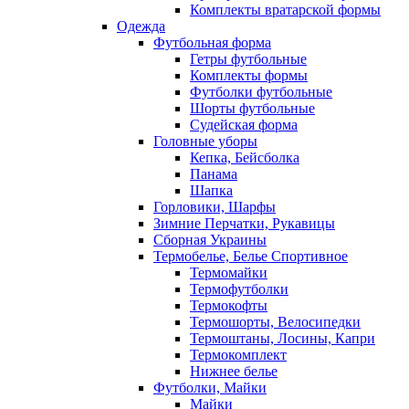
Комплекты вратарской формы
Одежда
Футбольная форма
Гетры футбольные
Комплекты формы
Футболки футбольные
Шорты футбольные
Судейская форма
Головные уборы
Кепка, Бейсболка
Панама
Шапка
Горловики, Шарфы
Зимние Перчатки, Рукавицы
Сборная Украины
Термобелье, Белье Спортивное
Термомайки
Термофутболки
Термокофты
Термошорты, Велосипедки
Термоштаны, Лосины, Капри
Термокомплект
Нижнее белье
Футболки, Майки
Майки