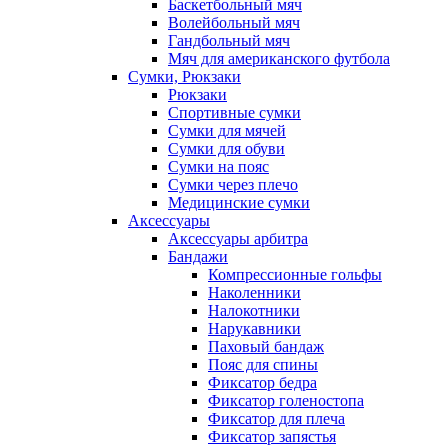
Баскетбольный мяч
Волейбольный мяч
Гандбольный мяч
Мяч для американского футбола
Сумки, Рюкзаки
Рюкзаки
Спортивные сумки
Сумки для мячей
Сумки для обуви
Сумки на пояс
Сумки через плечо
Медицинские сумки
Аксессуары
Аксессуары арбитра
Бандажи
Компрессионные гольфы
Наколенники
Налокотники
Нарукавники
Паховый бандаж
Пояс для спины
Фиксатор бедра
Фиксатор голеностопа
Фиксатор для плеча
Фиксатор запястья