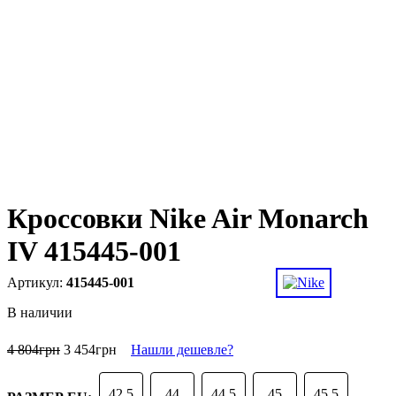
Кроссовки Nike Air Monarch
IV 415445-001
415445-001
В наличии
4 804
грн
3 454
грн
Нашли дешевле?
42.5
44
44.5
45
45.5