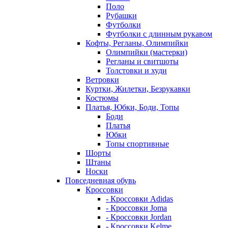
Поло
Рубашки
Футболки
Футболки с длинным рукавом
Кофты, Регланы, Олимпийки
Олимпийки (мастерки)
Регланы и свитшоты
Толстовки и худи
Ветровки
Куртки, Жилетки, Безрукавки
Костюмы
Платья, Юбки, Боди, Топы
Боди
Платья
Юбки
Топы спортивные
Шорты
Штаны
Носки
Повседневная обувь
Кроссовки
- Кроссовки Adidas
- Кроссовки Joma
- Кроссовки Jordan
- Кроссовки Kelme