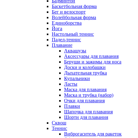
Бадминтон
Баскетбольная форма
Бег и велоспорт
Волейбольная форма
Единоборства
Йога
Настольный теннис
Падел-теннис
Плавание
Аквашузы
Аксессуары для плавания
Беруши и зажимы для носа
Доски и колобашки
Дыхательная трубка
Купальники
Ласты
Маска для плавания
Маска и трубка (набор)
Очки для плавания
Плавки
Шапочка для плавания
Шорти для плавания
Сквош
Теннис
Виброгаситель для ракеток