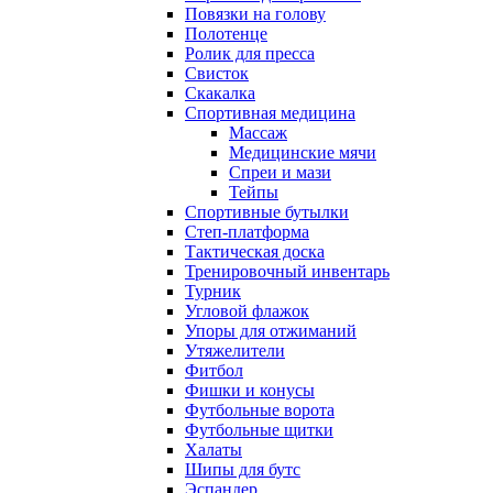
Повязки на голову
Полотенце
Ролик для пресса
Свисток
Скакалка
Спортивная медицина
Массаж
Медицинские мячи
Спреи и мази
Тейпы
Спортивные бутылки
Степ-платформа
Тактическая доска
Тренировочный инвентарь
Турник
Угловой флажок
Упоры для отжиманий
Утяжелители
Фитбол
Фишки и конусы
Футбольные ворота
Футбольные щитки
Халаты
Шипы для бутс
Эспандер