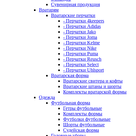
Сувенирная продукция
Вратарям
Вратарские перчатки
- Перчатки 4keepers
- Перчатки Adidas
- Перчатки Jako
- Перчатки Joma
- Перчатки Kelme
- Перчатки Nike
- Перчатки Puma
- Перчатки Reusch
- Перчатки Select
- Перчатки Uhlsport
Вратарская форма
Вратарские свитера и кофты
Вратарские штаны и шорты
Комплекты вратарской формы
Одежда
Футбольная форма
Гетры футбольные
Комплекты формы
Футболки футбольные
Шорты футбольные
Судейская форма
Головные уборы