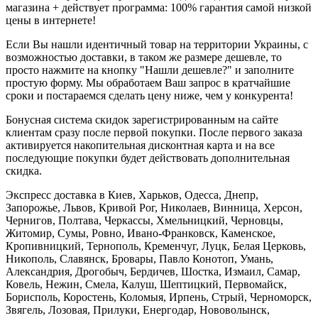
магазина + действует программа: 100% гарантия самой низкой
цены в интернете!
Если Вы нашли идентичный товар на территории Украины, с
возможностью доставки, в таком же размере дешевле, то
просто нажмите на кнопку "Нашли дешевле?" и заполните
простую форму. Мы обработаем Ваш запрос в кратчайшие
сроки и постараемся сделать цену ниже, чем у конкурента!
Бонусная система скидок зарегистрированным на сайте
клиентам сразу после первой покупки. После первого заказа
активируется накопительная дисконтная карта и на все
последующие покупки будет действовать дополнительная
скидка.
Экспресс доставка в Киев, Харьков, Одесса, Днепр,
Запорожье, Львов, Кривой Рог, Николаев, Винница, Херсон,
Чернигов, Полтава, Черкассы, Хмельницкий, Черновцы,
Житомир, Сумы, Ровно, Ивано-Франковск, Каменское,
Кропивницкий, Тернополь, Кременчуг, Луцк, Белая Церковь,
Никополь, Славянск, Бровары, Павло Конотоп, Умань,
Александрия, Дрогобыч, Бердичев, Шостка, Измаил, Самар,
Ковель, Нежин, Смела, Калуш, Шептицкий, Первомайск,
Борисполь, Коростень, Коломыя, Ирпень, Стрый, Черноморск,
Звягель, Лозовая, Прилуки, Енергодар, Нововолынск,