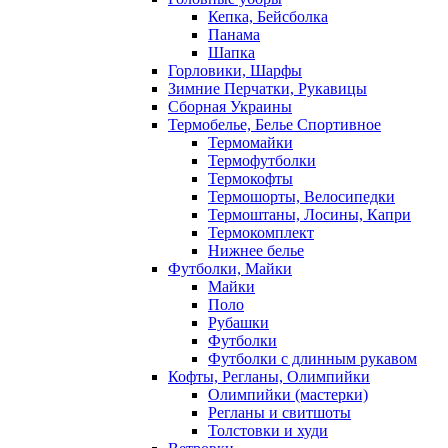
Кепка, Бейсболка
Панама
Шапка
Горловики, Шарфы
Зимние Перчатки, Рукавицы
Сборная Украины
Термобелье, Белье Спортивное
Термомайки
Термофутболки
Термокофты
Термошорты, Велосипедки
Термоштаны, Лосины, Капри
Термокомплект
Нижнее белье
Футболки, Майки
Майки
Поло
Рубашки
Футболки
Футболки с длинным рукавом
Кофты, Регланы, Олимпийки
Олимпийки (мастерки)
Регланы и свитшоты
Толстовки и худи