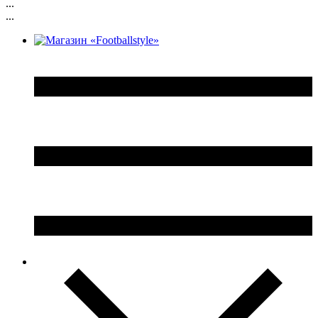
...
...