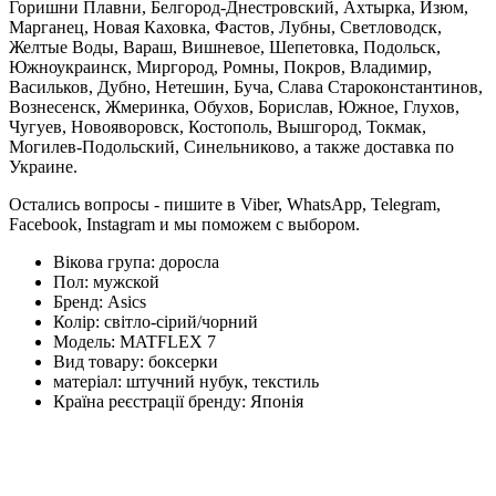
Горишни Плавни, Белгород-Днестровский, Ахтырка, Изюм,
Марганец, Новая Каховка, Фастов, Лубны, Светловодск,
Желтые Воды, Вараш, Вишневое, Шепетовка, Подольск,
Южноукраинск, Миргород, Ромны, Покров, Владимир,
Васильков, Дубно, Нетешин, Буча, Слава Староконстантинов,
Вознесенск, Жмеринка, Обухов, Борислав, Южное, Глухов,
Чугуев, Новояворовск, Костополь, Вышгород, Токмак,
Могилев-Подольский, Синельниково, а также доставка по
Украине.
Остались вопросы - пишите в Viber, WhatsApp, Telegram,
Facebook, Instagram и мы поможем с выбором.
Вікова група:
доросла
Пол:
мужской
Бренд:
Asics
Колір:
світло-сірий/чорний
Модель:
MATFLEX 7
Вид товару:
боксерки
матеріал:
штучний нубук, текстиль
Країна реєстрації бренду:
Японія