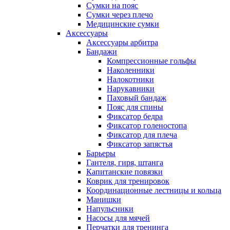
Сумки на пояс
Сумки через плечо
Медицинские сумки
Аксессуары
Аксессуары арбитра
Бандажи
Компрессионные гольфы
Наколенники
Налокотники
Нарукавники
Паховый бандаж
Пояс для спины
Фиксатор бедра
Фиксатор голеностопа
Фиксатор для плеча
Фиксатор запястья
Барьеры
Гантеля, гиря, штанга
Капитанские повязки
Коврик для тренировок
Координационные лестницы и кольца
Манишки
Напульсники
Насосы для мячей
Перчатки для тренинга