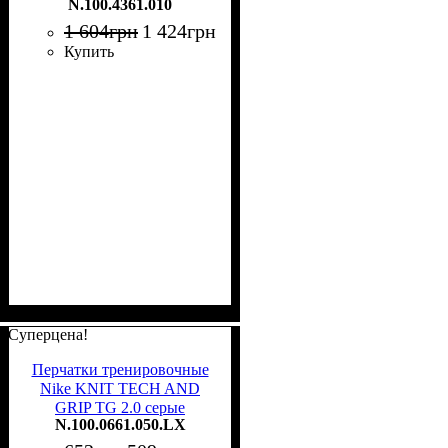
N.100.4361.010
1 604
грн
1 424
грн
Купить
Суперцена!
Перчатки тренировочные
Nike KNIT TECH AND
GRIP TG 2.0 серые
N.100.0661.050.LX
N.100.0661.050.LX