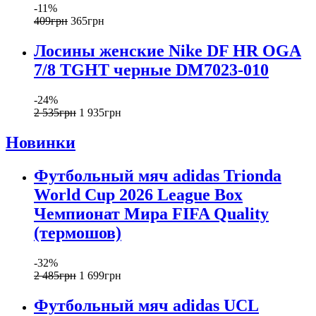
-11%
409
грн
365
грн
Лосины женские Nike DF HR OGA
7/8 TGHT черные DM7023-010
-24%
2 535
грн
1 935
грн
Новинки
Футбольный мяч adidas Trionda
World Cup 2026 League Box
Чемпионат Мира FIFA Quality
(термошов)
-32%
2 485
грн
1 699
грн
Футбольный мяч adidas UCL