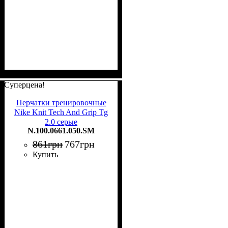
Суперцена!
Перчатки тренировочные
Nike Knit Tech And Grip Tg
2.0 серые
N.100.0661.050.SM
N.100.0661.050.SM
861
грн
767
грн
Купить