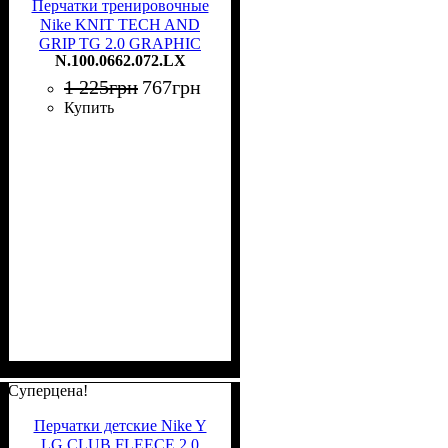
Перчатки тренировочные
Nike KNIT TECH AND
GRIP TG 2.0 GRAPHIC
N.100.0662.072.LX
серые N.100.0662.072.LX
1 225
грн
767
грн
Купить
Суперцена!
Перчатки детские Nike Y
LG CLUB FLEECE 2.0