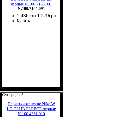
черные N.100.7165.091
N.100.7165.091
1 436
грн
1 279
грн
Купить
Суперцена!
Перчатки женские Nike W
LG CLUB FLEECE черные
N.100.4361.010