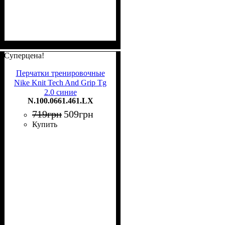
Суперцена!
Перчатки тренировочные
Nike Knit Tech And Grip Tg
2.0 синие
N.100.0661.461.LX
N.100.0661.461.LX
719
грн
509
грн
Купить