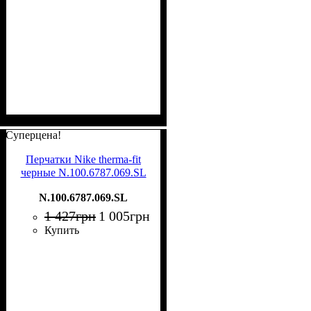
Суперцена!
Перчатки Nike therma-fit
черные N.100.6787.069.SL
N.100.6787.069.SL
1 427
грн
1 005
грн
Купить