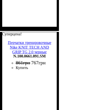
Суперцена!
Перчатки тренировочные
Nike KNIT TECH AND
GRIP TG 2.0 черные
N.100.0661.091.SM
N.100.0661.091.SM
861
грн
767
грн
Купить