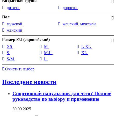
Возрастная группа
дитяча
доросла
Пол
мужской
женский, мужской
женский
Размер EU (европейский)
XS
M
L-XL
S
M-L
XL
S-M
L
Очистить выбор
Последние новости
Спортивный напульсник для чего? Полное
руководство по выбору и применению
30.09.2025