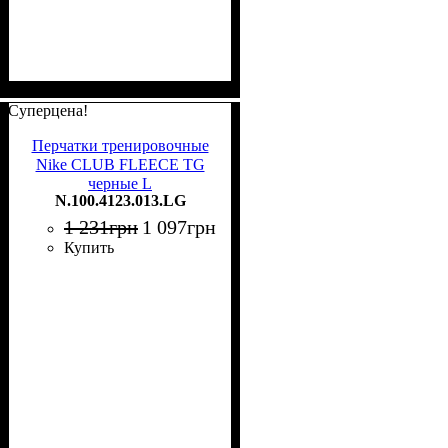
Суперцена!
Перчатки тренировочные
Nike CLUB FLEECE TG
черные L
N.100.4123.013.LG
N.100.4123.013.LG
1 231
грн
1 097
грн
Купить