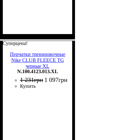
Суперцена!
Перчатки тренировочные
Nike CLUB FLEECE TG
черные XL
N.100.4123.013.XL
N.100.4123.013.XL
1 231
грн
1 097
грн
Купить