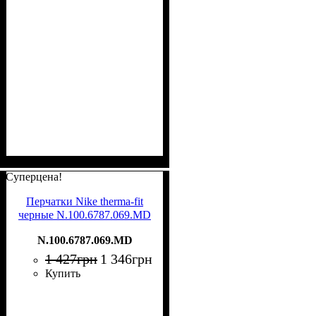
Суперцена!
Перчатки Nike therma-fit
черные N.100.6787.069.MD
N.100.6787.069.MD
1 427
грн
1 346
грн
Купить