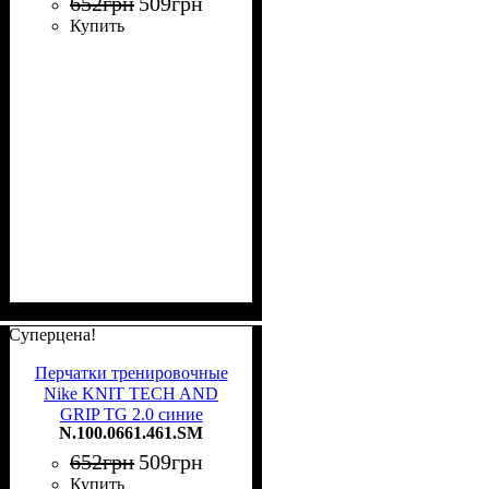
652
грн
509
грн
Купить
Суперцена!
Перчатки тренировочные
Nike KNIT TECH AND
GRIP TG 2.0 синие
N.100.0661.461.SM
N.100.0661.461.SM
652
грн
509
грн
Купить