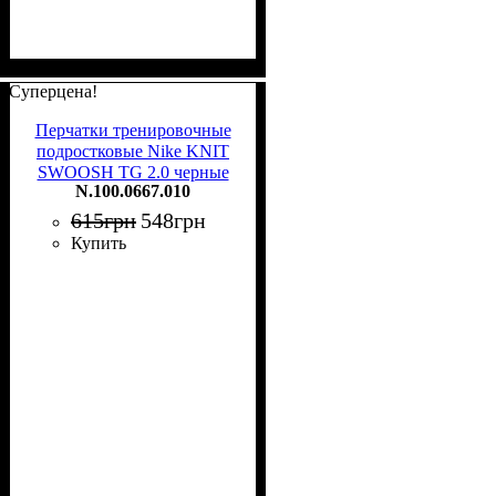
Суперцена!
Перчатки тренировочные
подростковые Nike KNIT
SWOOSH TG 2.0 черные
N.100.0667.010
N.100.0667.010
615
грн
548
грн
Купить