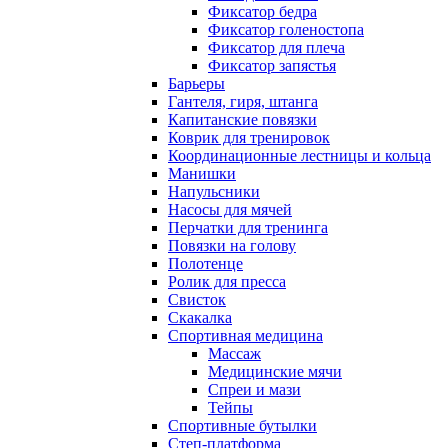
Фиксатор бедра
Фиксатор голеностопа
Фиксатор для плеча
Фиксатор запястья
Барьеры
Гантеля, гиря, штанга
Капитанские повязки
Коврик для тренировок
Координационные лестницы и кольца
Манишки
Напульсники
Насосы для мячей
Перчатки для тренинга
Повязки на голову
Полотенце
Ролик для пресса
Свисток
Скакалка
Спортивная медицина
Массаж
Медицинские мячи
Спреи и мази
Тейпы
Спортивные бутылки
Степ-платформа