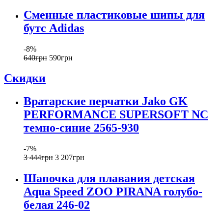
Сменные пластиковые шипы для
бутс Adidas
-8%
640
грн
590
грн
Скидки
Вратарские перчатки Jako GK
PERFORMANCE SUPERSOFT NC
темно-синие 2565-930
-7%
3 444
грн
3 207
грн
Шапочка для плавания детская
Aqua Speed ZOO PIRANA голубо-
белая 246-02