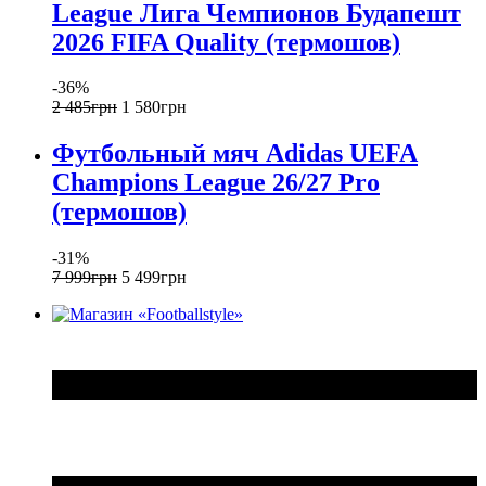
League Лига Чемпионов Будапешт
2026 FIFA Quality (термошов)
-36%
2 485
грн
1 580
грн
Футбольный мяч Adidas UEFA
Champions League 26/27 Pro
(термошов)
-31%
7 999
грн
5 499
грн