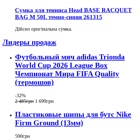
Сумка для тенниса Head BASE RACQUET
BAG M 50L темно-синяя 261315
Дійсно оригінальна сумка.
Лидеры продаж
Футбольный мяч adidas Trionda
World Cup 2026 League Box
Чемпионат Мира FIFA Quality
(термошов)
-32%
2 485
грн
1 699
грн
Пластиковые шипы для бутс Nike
Firm Ground (13мм)
590
грн