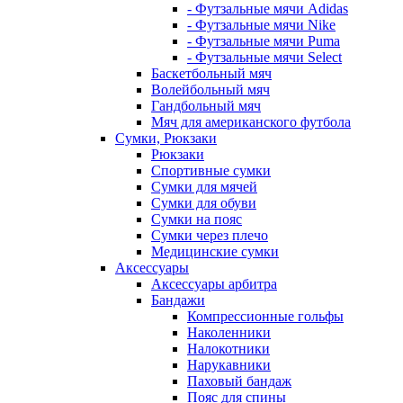
- Футзальные мячи Adidas
- Футзальные мячи Nike
- Футзальные мячи Puma
- Футзальные мячи Select
Баскетбольный мяч
Волейбольный мяч
Гандбольный мяч
Мяч для американского футбола
Сумки, Рюкзаки
Рюкзаки
Спортивные сумки
Сумки для мячей
Сумки для обуви
Сумки на пояс
Сумки через плечо
Медицинские сумки
Аксессуары
Аксессуары арбитра
Бандажи
Компрессионные гольфы
Наколенники
Налокотники
Нарукавники
Паховый бандаж
Пояс для спины